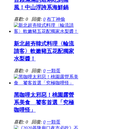
風！中山浮誇系海鮮鍋
喜歡: 0 回復:
0
布丁神偷
新北超夯韓式料理〈輪流
請客〉軟嫩豬五花配獨家
水梨醬！
喜歡: 0 回復:
0
一顆蛋
黑咖哩太邪惡！桃園露營
系美食 饕客首選「究極
咖哩怪」
喜歡: 0 回復:
0
一顆蛋