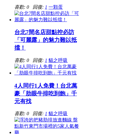
喜歡: 0 回復:
1
一顆蛋
台北7間名店甜點控必訪
「可麗露」的魅力難以抵
擋！
喜歡: 0 回復:
1
貓之呼吸
4人同行1人免費！台北萬
豪「肋眼牛排吃到飽」千
元有找
喜歡: 0 回復:
1
貓之呼吸