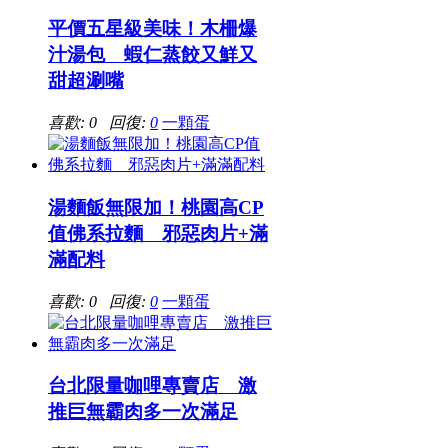
平價五星級美味！木柵爆
汁湯包 蝦仁蒸餃又鮮又
甜超涮嘴
喜歡: 0 回復:
0
一顆蛋
湯麵飯無限加！桃園高CP
值佛系拉麵 邪惡肉片+滿
滿配料
喜歡: 0 回復:
0
一顆蛋
台北限量咖哩專賣店 激
推巨無霸肉多一次滿足