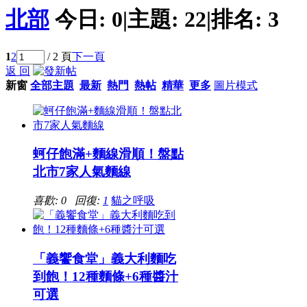
北部
今日:
0
|
主題:
22
|
排名:
3
1
2
/ 2 頁
下一頁
返 回
新窗
全部主題
最新
熱門
熱帖
精華
更多
圖片模式
蚵仔飽滿+麵線滑順！盤點
北市7家人氣麵線
喜歡: 0 回復:
1
貓之呼吸
「義饗食堂」義大利麵吃
到飽！12種麵條+6種醬汁
可選