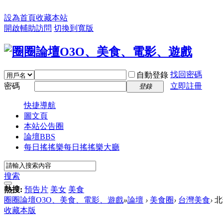
設為首頁
收藏本站
開啟輔助訪問
切換到寬版
找回密碼
自動登錄
密碼
立即註冊
登錄
快捷導航
圖文頁
本站公告圈
論壇
BBS
每日搖搖樂
每日搖搖樂大廳
搜索
熱搜:
預告片
美女
美食
圈圈論壇O3O、美食、電影、遊戲
»
論壇
›
美食圈
›
台灣美食
›
北
收藏本版