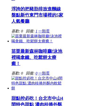
浮誇的把豬肋排放進麵線
盤點新竹東門市場裡的5家
人氣餐廳
喜歡: 0 回復:
1
一顆蛋
苗栗最新森林咖啡廳!泳池
裡喝拿鐵、吃鬆餅太療
癒！
喜歡: 0 回復:
0
一顆蛋
甜點控必吃！台北市中山4
間特色甜點 濃肉桂捲外酥