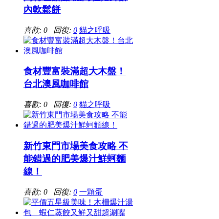
內軟鬆餅
喜歡: 0 回復:
0
貓之呼吸
食材豐富裝滿超大木盤！
台北澳風咖啡館
喜歡: 0 回復:
0
貓之呼吸
新竹東門市場美食攻略 不
能錯過的肥美爆汁鮮蚵麵
線！
喜歡: 0 回復:
0
一顆蛋