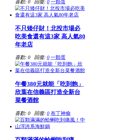
喜歡: 0 回復:
0
一顆蛋
不只矮仔財！北投市場必
吃美食還有這3家 高人氣80
年老店
喜歡: 0 回復:
0
一顆蛋
午餐380元就能「吃到飽」
欣葉在信義區打造全新台
菜餐酒館
喜歡: 0 回復:
0
布丁神偷
百顆滿滿的蛤蜊吃到痛