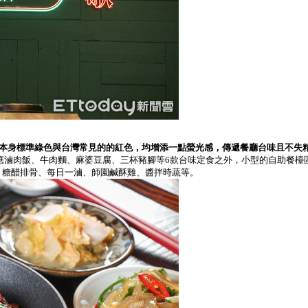
本身標準綠色與台灣常見的的紅色，均增添一點螢光感，傳遞餐廳台味且不失
餐，除了供應滷肉飯、牛肉麵、麻婆豆腐、三杯豬腳等6款台味定食之外，小型的自助
、糖醋排骨、每日一滷、師園鹹酥雞、醬拌時蔬等。