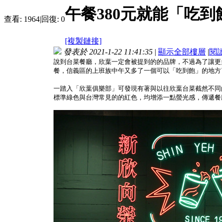
午餐380元就能「吃
查看:
1964
|
回復:
0
[複製鏈接]
發表於 2021-1-22 11:41:35
|
顯示全部樓層
|
閱
說到台菜餐廳，欣葉一定會被提到的的品牌，不過為了讓更多年
餐，信義區的上班族中午又多了一個可以「吃到飽」的地方
一踏入「欣葉俱樂部」可發現有著與以往欣葉台菜截然不同
標準綠色與台灣常見的的紅色，均增添一點螢光感，傳遞餐