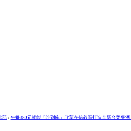
北部
›
午餐380元就能「吃到飽」欣葉在信義區打造全新台菜餐酒 ..