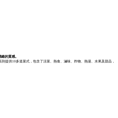
精緻的質感。
餐檯區則提供10多道菜式，包含了涼菜、熱食、滷味、炸物、熱湯、水果及甜品，