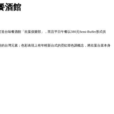
餐酒館
酒館「欣葉俱樂部」，而且平日午餐以380元Semi-Buffet形式供
特的台灣元素；色彩表現上有年輕新台式的霓虹燈色調概念，將欣葉台菜本身