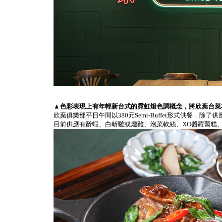
▲色彩表現上有年輕新台式的霓虹燈色調概念，將欣葉台菜
欣葉俱樂部平日午間以380元Semi-Buffet形式供
目前供應有醉蝦、白斬雞或燻雞、泡菜軟絲、XO醬蘿蔔糕