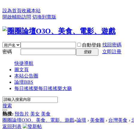
設為首頁
收藏本站
開啟輔助訪問
切換到寬版
找回密碼
自動登錄
密碼
立即註冊
登錄
快捷導航
圖文頁
本站公告圈
論壇
BBS
每日搖搖樂
每日搖搖樂大廳
搜索
熱搜:
預告片
美女
美食
圈圈論壇O3O、美食、電影、遊戲
»
論壇
›
美食圈
›
台灣美食
›
返回列表