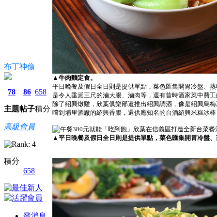
布丁神偷
▲牛肉麵定食。
平日晚餐及假日全日則是提供單點，菜色匯集開胃冷盤、蒸
78
86
658
是令人垂涎三尺的滷大腸、滷肉等，還有昔時酒家菜中費工
除了紹興燉雞，欣葉俱樂部還推出紹興調酒，像是紹興烏梅
主題
帖子
積分
嚐到埔里酒廠的紹興香腸，還供應知名的台酒紹興米糕冰棒
高級會員
▲平日晚餐及假日全日則是提供單點，菜色匯集開胃冷盤、
積分
658
發消息