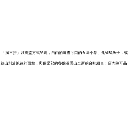
、「滷三拼」以拼盤方式呈現，自由的選搭可口的五味小卷、孔雀烏魚子，或
開啟出別於以往的面貌，與俱樂部的餐點激盪出全新的台味組合；店內除可品