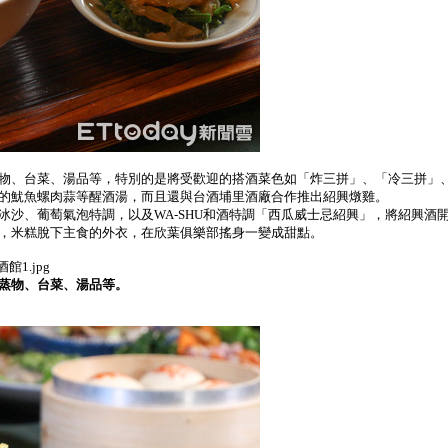
物、台菜、湯品等，特別的是將受歡迎的搭酒菜色如「炸三拼」、「冷三拼」
的魷魚螺肉蒜等醒酒湯，而且還與台酒埔里酒廠合作推出紹興燉雞。
冰沙、葡萄氣泡特調，以及WA-SHU和酒特調「西瓜威士忌紹興」，將紹興酒
，米糕脫下主食的外衣，在欣葉俱樂部搖身一變成甜點。
蒸物、台菜、湯品等。