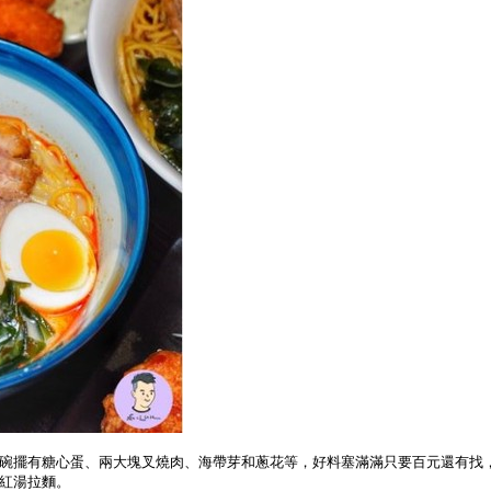
碗擺有糖心蛋、兩大塊叉燒肉、海帶芽和蔥花等，好料塞滿滿只要百元還有找
紅湯拉麵。