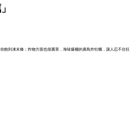
蠣」
讓你飽到凍末條；炸物方面也很厲害，海味爆棚的廣島炸牡蠣，讓人忍不住狂