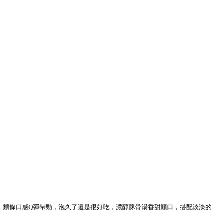
，麵條口感Q彈帶勁，泡久了還是很好吃，濃醇豚骨湯香甜順口，搭配淡淡的