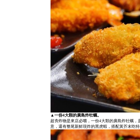
▲一份4大顆的廣島炸牡蠣。
超夯炸物是來店必嚐，一份4大顆的廣島炸牡蠣，
意，還有整尾新鮮現炸的黑虎蝦，搭配黃芥末吃特