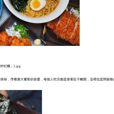
和美味，俘獲廣大饕客的喜愛，每個人吃完都是撐著肚子離開，這裡也是間寵物