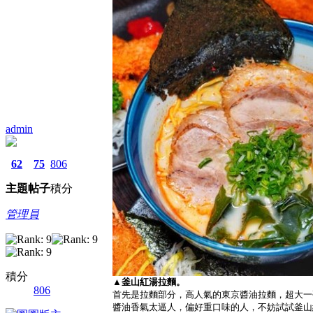
admin
62
75
806
主題
帖子
積分
管理員
積分
▲釜山紅湯拉麵。
806
首先是拉麵部分，高人氣的東京醬油拉麵，超大一
醬油香氣太逼人，偏好重口味的人，不妨試試釜山