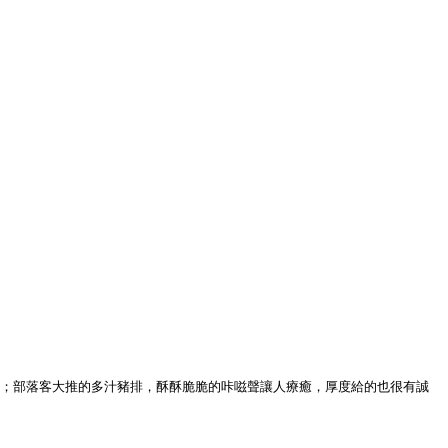
鮮；部落客大推的多汁豬排，酥酥脆脆的咔嗞聲讓人療癒，厚度給的也很有誠