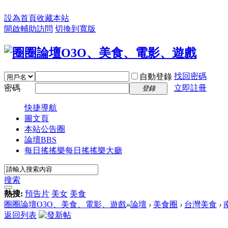
設為首頁
收藏本站
開啟輔助訪問
切換到寬版
找回密碼
自動登錄
密碼
立即註冊
登錄
快捷導航
圖文頁
本站公告圈
論壇
BBS
每日搖搖樂
每日搖搖樂大廳
搜索
熱搜:
預告片
美女
美食
圈圈論壇O3O、美食、電影、遊戲
»
論壇
›
美食圈
›
台灣美食
›
返回列表