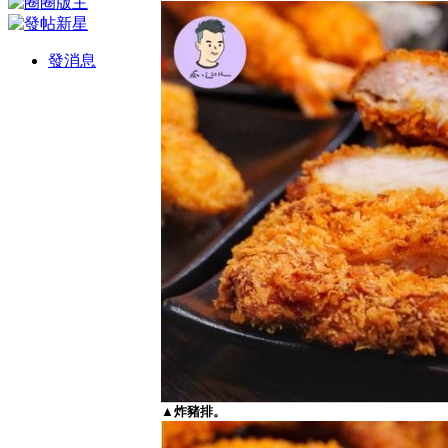
發消息
▲炸豬排。