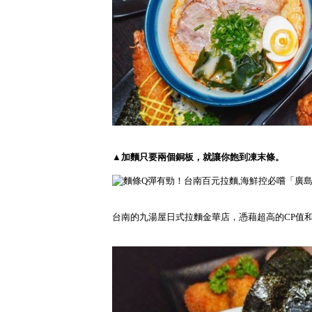
▲加麵只要兩個銅板，就讓你飽到凍末條。
台南的九湯屋日式拉麵金華店，憑藉超高的CP值