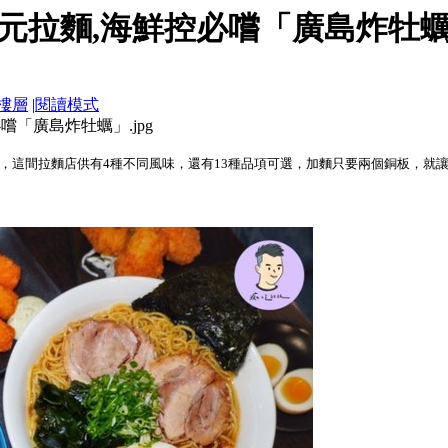
元拉麵,海鮮控必嚐「廣島炸牡
樓層
|
閱讀模式
，這間拉麵店供有4種不同風味，還有13種品項可選，加麵只要兩個銅板，就