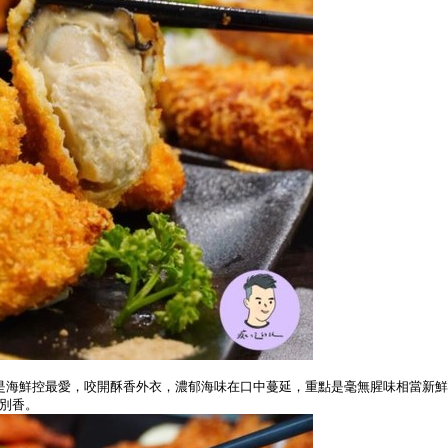
是海鮮控最愛，咬開酥香外衣，濃郁海味在口中蔓延，重點是毫無腥味相當新
別香。