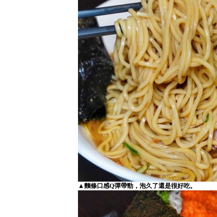
▲麵條口感Q彈帶勁，泡久了還是很好吃。