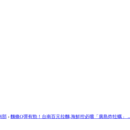
南部
›
麵條Q彈有勁！台南百元拉麵,海鮮控必嚐「廣島炸牡蠣」 ..