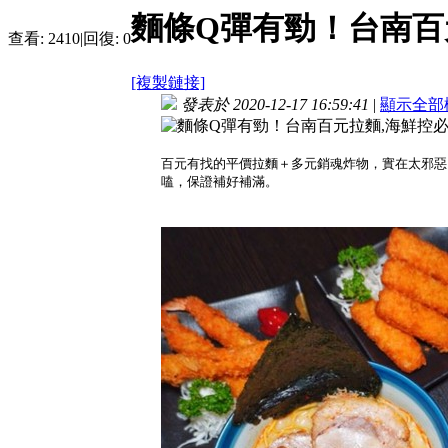
麵條Q彈有勁！台南百
查看:
2410
|
回復:
0
[複製鏈接]
發表於 2020-12-17 16:59:41
|
顯示全部
百元有找的平價拉麵＋多元銷魂炸物，實在太邪惡
嗑，保證補好補滿。