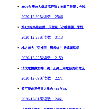
2020台灣20大爆紅流行語：抱歉了咩噗，今晚
2020-12-30
阅读数：2546
第1次吃高級芭樂！天竺鼠「小嘴開開」呆愣:
2020-12-28
阅读数：3113
地方老大「亞洲蹲」思考貓生 見鏡頭怒瞪
2020-12-22
阅读数：2159
清大電機藏女神 網：正到三用電錶測出電流
2020-12-09
阅读数：2271
超可愛創意便當大集合ヽ(●´∀`●)ﾉ
2020-12-01
阅读数：2461