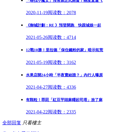
「尋找小魔女」預售票正式開賣！熱度直逼《
2020-11-19
阅读数：2078
《御城計劃：RE 》預登開跑 快跟城娘一起
2021-05-26
阅读数：4714
12戰10勝！里拉德「保住鐵粉的家」暗示拓荒
2021-05-19
阅读数：3162
水果店開24小時「半夜賣給誰？」內行人曝原
2021-04-27
阅读数：4336
有顆粒！罪惡「紅豆芋頭麻糬起司塔」放了麻
2021-04-22
阅读数：2335
全部回复
只看樓主