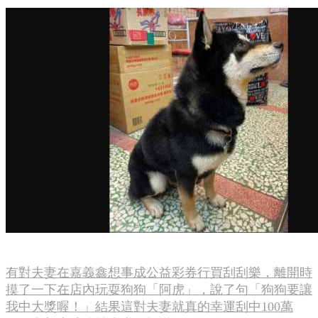
有對夫妻在嘉義鑫想事成公益彩券行買刮刮樂，離開時
摸了一下在店內玩耍狗狗「阿虎」，說了句「狗狗要讓
我中大獎喔！」結果這對夫妻就真的幸運刮中100萬