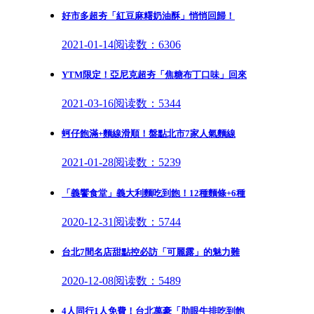
好市多超夯「紅豆麻糬奶油酥」悄悄回歸！
2021-01-14
阅读数：6306
YTM限定！亞尼克超夯「焦糖布丁口味」回來
2021-03-16
阅读数：5344
蚵仔飽滿+麵線滑順！盤點北市7家人氣麵線
2021-01-28
阅读数：5239
「義饗食堂」義大利麵吃到飽！12種麵條+6種
2020-12-31
阅读数：5744
台北7間名店甜點控必訪「可麗露」的魅力難
2020-12-08
阅读数：5489
4人同行1人免費！台北萬豪「肋眼牛排吃到飽