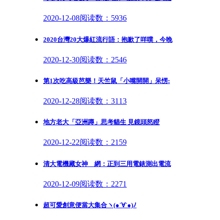
2020-12-08
阅读数：5936
2020台灣20大爆紅流行語：抱歉了咩噗，今晚
2020-12-30
阅读数：2546
第1次吃高級芭樂！天竺鼠「小嘴開開」呆愣:
2020-12-28
阅读数：3113
地方老大「亞洲蹲」思考貓生 見鏡頭怒瞪
2020-12-22
阅读数：2159
清大電機藏女神 網：正到三用電錶測出電流
2020-12-09
阅读数：2271
超可愛創意便當大集合ヽ(●´∀`●)ﾉ