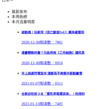
口羊～
最新发布
本周热榜
本月流量明星
超動感！玩家用《流亡黯道PoE》藏身處重現
2020-12-30
阅读数：7861
漫畫變教科書？日政府推《工作細胞》讓民眾
2020-12-30
阅读数：6916
井上雄彥閃電宣布 灌籃高手將製作新動畫電
2021-01-07
阅读数：6511
全家必吃前３名「重乳草莓霜淇淋」！吃得到
2021-01-13
阅读数：7405