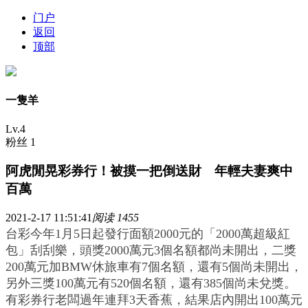
门户
返回
顶部
一隻羊
Lv.4
粉丝 1
阿虎閒晃彩券行！被摸一把倒送財 年輕夫妻爽中
百萬
2021-2-17 11:51:41
阅读 1455
台彩今年1月5日起發行面額2000元的「2000萬超級紅
包」刮刮樂，頭獎2000萬元3個名額都尚未開出，二獎
200萬元加BMW休旅車有7個名額，還有5個尚未開出，
另外三獎100萬元有520個名額，還有385個尚未兌獎。
有彩券行老闆過年連拜3天香蕉，結果店內開出100萬元