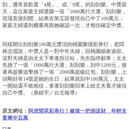
刮，通常喜歡選「4尾」、或「9尾」的刮刮樂。中獎當
天，這位家庭主婦選購一張「1000萬行大運」刮刮樂，
現場直接刮開，結果在第五區發現自己中了100萬元；
家庭主婦還到櫃臺再跟她確認一次，才相信確定中獎。
同樣開出刮刮樂100萬元獎項的桃園樂億彩券行，老闆
林志儒說，中獎人是一對中年夫婦，回桃園娘家過節。
這對夫婦是由太太下車進投注站，先生臨停顧車；太太
先挑了一張「1000萬行大運」刮刮樂，刮中1200元，接
著再趁勝追擊挑了一張「2000萬超級紅包」刮刮樂，上
頭剛好有14號是她的生日，結果就刮中100萬元，太太
一開始還不敢相信，拿著刮刮樂回車上給丈夫看才確信
自己中獎。（唐鎮宇／台北報導）
原文網址：
阿虎閒晃彩券行！被摸一把倒送財 年輕夫
妻爽中百萬