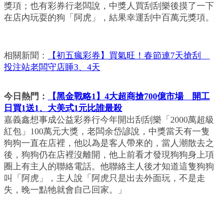
獎項；也有彩券行老闆說，中獎人買刮刮樂後摸了一下
在店內玩耍的狗「阿虎」，結果幸運刮中百萬元獎項。
相關新聞：
【初五瘋彩券】買氣旺！春節連7天搶刮
投注站老闆守店睡3、4天
今日熱門：
【黑金戰略1】4大超商搶700億市場 開工
日買1送1、大美式1元比誰最殺
嘉義鑫想事成公益彩券行今年開出刮刮樂「2000萬超級
紅包」100萬元大獎，老闆余岱諺說，中獎當天有一隻
狗狗一直在店裡，他以為是客人帶來的，當人潮散去之
後，狗狗仍在店裡沒離開，他上前看才發現狗狗身上項
圈上有主人的聯絡電話。他聯絡主人後才知道這隻狗狗
叫「阿虎」，主人說「阿虎只是出去外面玩，不是走
失，晚一點牠就會自己回家。」