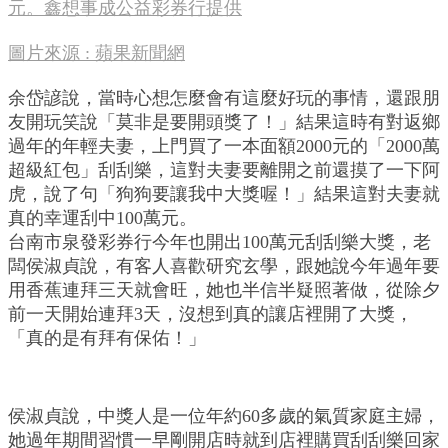
元。鑫想事成公益彩券行提供
圖片來源 : 蘋果新聞網
余岱諺說，當時心想怎麼會有這麼好玩的事情，還跟朋
友開玩笑說「莫非是要開頭獎了！」結果這時有對返鄉
過年的年輕夫妻，上門買了一本面額2000元的「2000萬
超級紅包」刮刮樂，這對夫妻要離開之前還摸了一下阿
虎，說了句「狗狗要讓我中大獎喔！」結果這對夫妻就
真的幸運刮中100萬元。
台南市泉發彩券行今年也開出100萬元刮刮樂大獎，老
闆侯淑貞說，有客人喜歡研究玄學，跟她說今年過年要
用香蕉連拜三天就會旺，她也半信半疑照著做，從除夕
前一天開始連拜3天，沒想到真的讓店裡開了大獎，
「真的是有拜有保佑！」
侯淑貞說，中獎人是一位年約60多歲的氣質家庭主婦，
她過年期間習慣一早剛開店時就到店裡購買刮刮樂回家