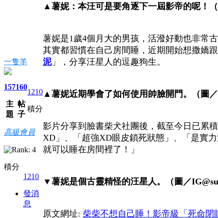
▲薯妮：本汪可是要角逐下一屆影帝的呢！（圖／I
薯妮是1歲4個月大的男孩，活潑好動也非常古
其實都習慣在自己房間睡，近期開始想撒嬌跟
泥
」，分享汪星人的逗趣狗生。
一隻羊
157
160
1210
▲薯妮近期學會了如何使用帥臉開門。（圖／IG@s
主
帖
積分
題
子
影片分享到臉書柴犬社團後，截至今日已累積1
高級會員
XD」、「超強XD眼皮鎖死狀態」、「是實
就可以睡在房間裡了！」
積分
1210
▼薯妮是個古靈精怪的汪星人。（圖／IG@suni
發消
息
原文網址:
柴柴不想自己睡！影帝級「死命閉眼」掰不