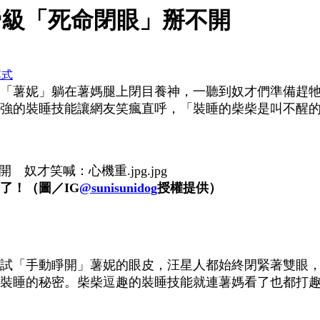
帝級「死命閉眼」掰不開
模式
「薯妮」躺在薯媽腿上閉目養神，一聽到奴才們準備趕
強的裝睡技能讓網友笑瘋直呼，「裝睡的柴柴是叫不醒
了！（圖／IG
@sunisunidog
授權提供）
試「手動睜開」薯妮的眼皮，汪星人都始終閉緊著雙眼
裝睡的秘密。柴柴逗趣的裝睡技能就連薯媽看了也都打