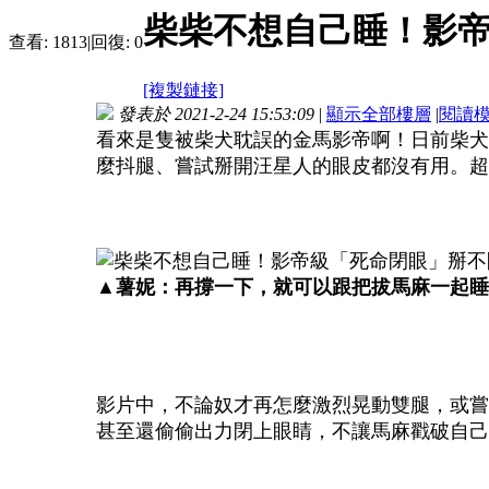
柴柴不想自己睡！影
查看:
1813
|
回復:
0
[複製鏈接]
發表於 2021-2-24 15:53:09
|
顯示全部樓層
|
閱讀
看來是隻被柴犬耽誤的金馬影帝啊！日前柴犬
麼抖腿、嘗試掰開汪星人的眼皮都沒有用。超
▲薯妮：再撐一下，就可以跟把拔馬麻一起睡
影片中，不論奴才再怎麼激烈晃動雙腿，或嘗
甚至還偷偷出力閉上眼睛，不讓馬麻戳破自己