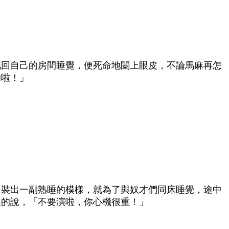
牠回自己的房間睡覺，便死命地闔上眼皮，不論馬麻再怎
的啦！」
，裝出一副熟睡的模樣，就為了與奴才們同床睡覺，途中
趣的說，「不要演啦，你心機很重！」