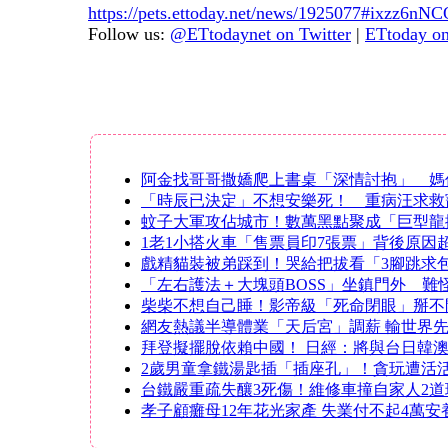
https://pets.ettoday.net/news/1925077#ixzz6nN
Follow us:
@ETtodaynet on Twitter
|
ETtoday o
阿金找哥哥撒嬌爬上書桌「深情討抱」 媽
「時辰已決定」不想安樂死！ 重病汪求救
蚊子大軍攻佔城市！數萬黑點聚成「巨型龍
1老1小搭火車「售票員印7張票」背後原因
戲精貓裝被弟踩到！哭給把拔看「3腳跳求
「左右護法＋大塊頭BOSS」坐鎮門外 難
柴柴不想自己睡！影帝級「死命閉眼」掰不
網友熱議半導體業「天后宮」調薪 輸世界
拜登擬擺脫依賴中國！ 日經：將與台日韓
2歲男童拿鐵湯匙插「插座孔」！貪玩遭活
台鐵嚴重疏失釀3死傷！維修車撞自家人2
孝子顧癱母12年花光家產 失業付不起4萬安