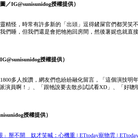
G@sunisunidog授權提供）
靈精怪，時常有許多新的「出頭」逗得鏟屎官們都哭笑不得
我們睡，但我們還是會把牠抱回房間，然後薯妮也就直
unisunidog授權提供）
800多人按讚，網友們也紛紛融化留言，「這個演技明年
力派演員啊！」、「跟牠說要去散步試試看XD」、「好
sunidog授權提供）
開 奴才笑喊：心機重 | ETtoday寵物雲 | ETtoda