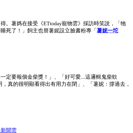
。薯媽在接受《ETtoday寵物雲》採訪時笑說，「牠
接睡死了！」飼主也替薯妮設立臉書粉專「
薯妮一坨
一定要報個金柴獎！」、「好可愛...這邏輯鬼柴欸
聰明，真的很明顯看得出有用力在閉」、「薯妮：撐過去，
y新聞雲