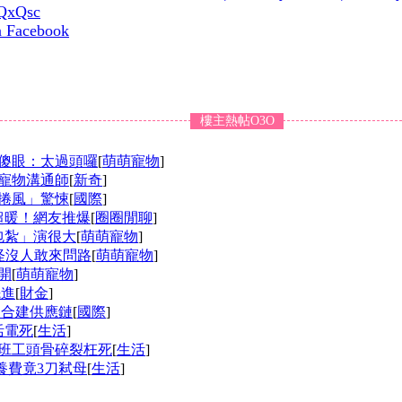
CQxQsc
n Facebook
樓主熱帖O3O
傻眼：太過頭囉
[
萌萌寵物
]
寵物溝通師
[
新奇
]
捲風」驚悚
[
國際
]
超暖！網友推爆
[
圈圈閒聊
]
包紮」演很大
[
萌萌寵物
]
怪沒人敢來問路
[
萌萌寵物
]
開
[
萌萌寵物
]
先進
[
財金
]
澳合建供應鏈
[
國際
]
活電死
[
生活
]
道班工頭骨碎裂枉死
[
生活
]
養費竟3刀弒母
[
生活
]