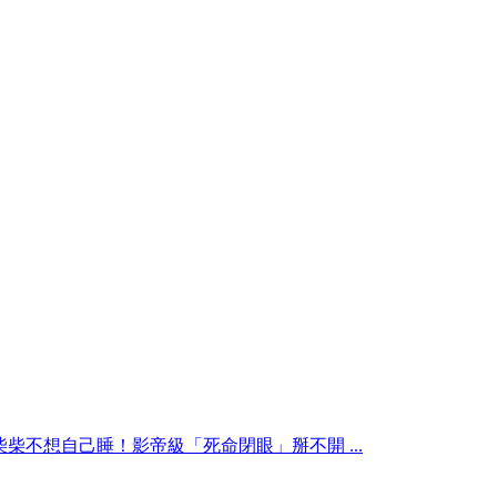
柴柴不想自己睡！影帝級「死命閉眼」掰不開 ...