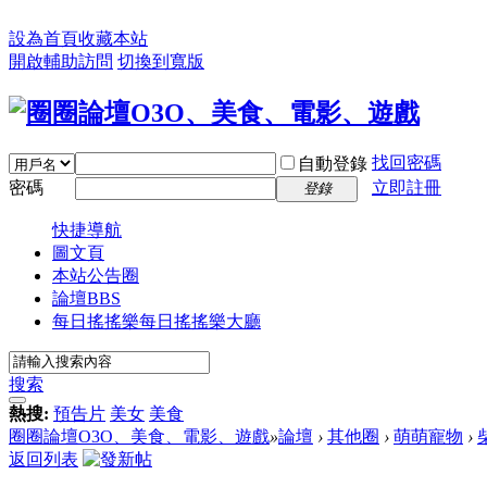
設為首頁
收藏本站
開啟輔助訪問
切換到寬版
找回密碼
自動登錄
密碼
立即註冊
登錄
快捷導航
圖文頁
本站公告圈
論壇
BBS
每日搖搖樂
每日搖搖樂大廳
搜索
熱搜:
預告片
美女
美食
圈圈論壇O3O、美食、電影、遊戲
»
論壇
›
其他圈
›
萌萌寵物
›
返回列表