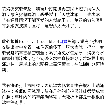
該網友突發奇想，將窗戶打開後再雪牆上挖了兩個大
洞，放入數瓶啤酒，親手製作「天然冰箱」，他表示
「在這種情況下能享受的人就贏了」。創意的做法吸引
許多網友按讚，直呼「這想法太天才了」。
此外根據[color=var(--udn-blue)]
日媒
報導，還有不少網
友貼出雪中奇景，如住家前多了一坨大雪球，挖開一看
發現是汽車被積雪覆蓋；為了避免水管結冰，網友將水
龍頭打開流水，想不到整支水柱直接結冰；垃圾桶上結
滿冰柱；廣場上的恐龍身上蓋滿積雪，神似回到冰河時
期。
還有海浪打上欄杆後，因氣溫太低竟直接在欄杆上結滿
冰柱；冷氣結滿冰霜，放在戶外的拉拉熊娃娃都變成雪
白臉；車庫內的汽車鋪滿冰霜，天花板上都是一根根的
冰柱等奇景。