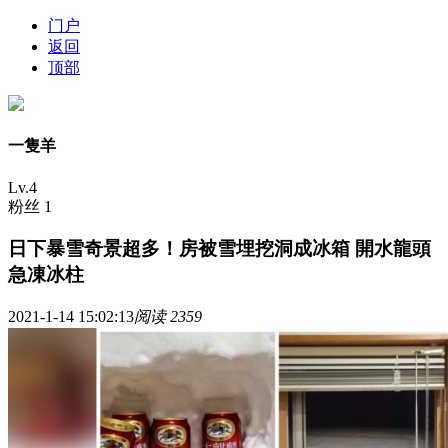
门户
返回
顶部
一隻羊
Lv.4
粉丝 1
日下暴雪奇景超多！房被雪埋挖洞成冰箱 開水龍頭
急凍冰柱
2021-1-14 15:02:13
阅读 2359