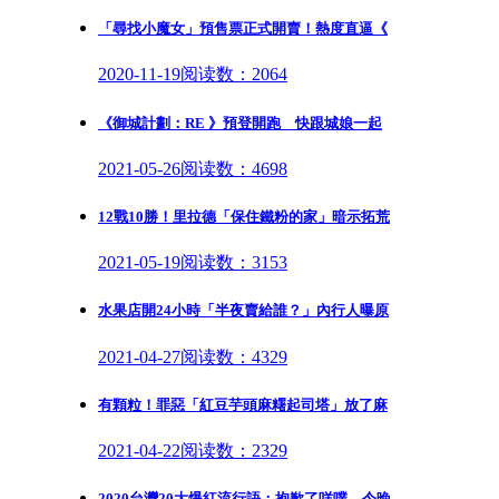
「尋找小魔女」預售票正式開賣！熱度直逼《
2020-11-19
阅读数：2064
《御城計劃：RE 》預登開跑 快跟城娘一起
2021-05-26
阅读数：4698
12戰10勝！里拉德「保住鐵粉的家」暗示拓荒
2021-05-19
阅读数：3153
水果店開24小時「半夜賣給誰？」內行人曝原
2021-04-27
阅读数：4329
有顆粒！罪惡「紅豆芋頭麻糬起司塔」放了麻
2021-04-22
阅读数：2329
2020台灣20大爆紅流行語：抱歉了咩噗，今晚