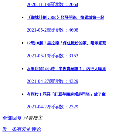
2020-11-19
阅读数：2064
《御城計劃：RE 》預登開跑 快跟城娘一起
2021-05-26
阅读数：4698
12戰10勝！里拉德「保住鐵粉的家」暗示拓荒
2021-05-19
阅读数：3153
水果店開24小時「半夜賣給誰？」內行人曝原
2021-04-27
阅读数：4329
有顆粒！罪惡「紅豆芋頭麻糬起司塔」放了麻
2021-04-22
阅读数：2329
全部回复
只看樓主
发一条有爱的评论