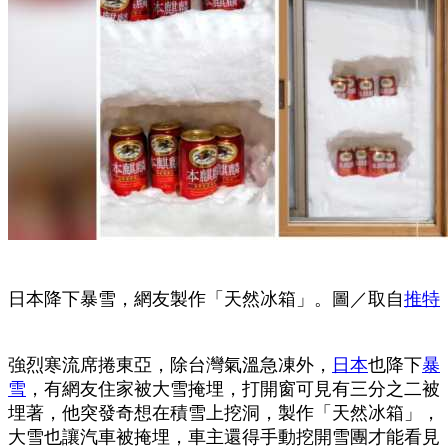
日本降下暴雪，網友製作「天然冰箱」。圖／取自
推特
強烈寒流席捲東亞，除台灣氣溫急凍外，
日本
也降下
暴
雪
，有網友住家被大雪掩埋，打開窗可見有三分之二被
埋著，他突發奇想在積雪上挖洞，製作「天然冰箱」，
大雪也讓汽車被掩埋，車主還得手動挖開雪團才能看見