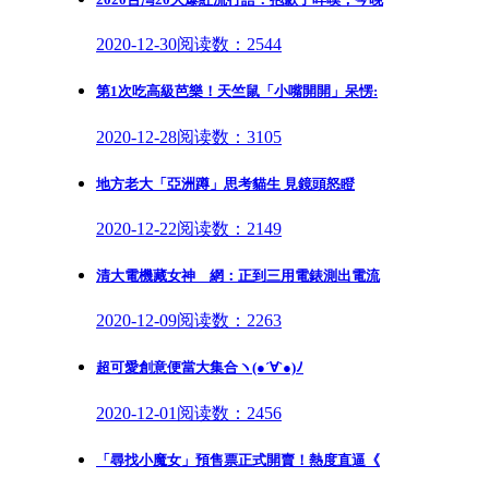
2020-12-30
阅读数：2544
第1次吃高級芭樂！天竺鼠「小嘴開開」呆愣:
2020-12-28
阅读数：3105
地方老大「亞洲蹲」思考貓生 見鏡頭怒瞪
2020-12-22
阅读数：2149
清大電機藏女神 網：正到三用電錶測出電流
2020-12-09
阅读数：2263
超可愛創意便當大集合ヽ(●´∀`●)ﾉ
2020-12-01
阅读数：2456
「尋找小魔女」預售票正式開賣！熱度直逼《