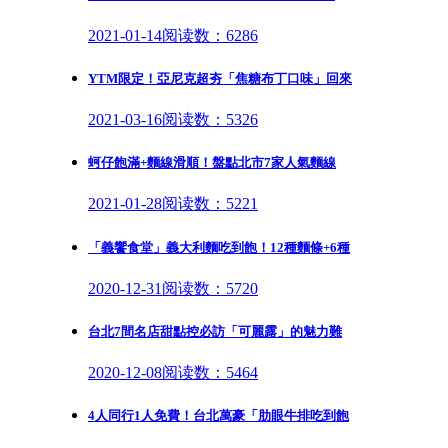
2021-01-14
阅读数：6286
YTM限定！亞尼克超夯「焦糖布丁口味」回來
2021-03-16
阅读数：5326
蚵仔飽滿+麵線滑順！盤點北市7家人氣麵線
2021-01-28
阅读数：5221
「義饗食堂」義大利麵吃到飽！12種麵條+6種
2020-12-31
阅读数：5720
台北7間名店甜點控必訪「可麗露」的魅力難
2020-12-08
阅读数：5464
4人同行1人免費！台北萬豪「肋眼牛排吃到飽