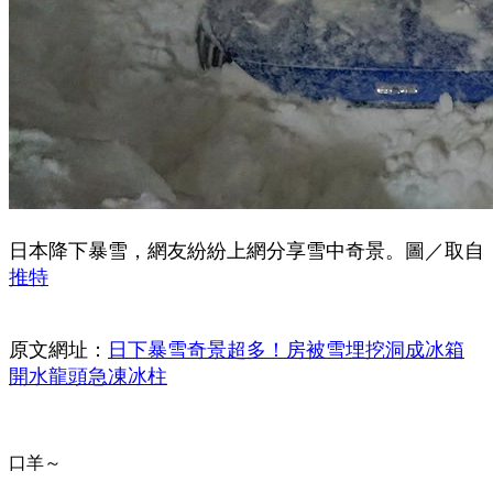
日本降下暴雪，網友紛紛上網分享雪中奇景。圖／取自
推特
原文網址：
日下暴雪奇景超多！房被雪埋挖洞成冰箱
開水龍頭急凍冰柱
口羊～