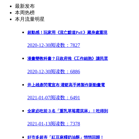
最新发布
本周热榜
本月流量明星
超動感！玩家用《流亡黯道PoE》藏身處重現
2020-12-30
阅读数：7827
漫畫變教科書？日政府推《工作細胞》讓民眾
2020-12-30
阅读数：6886
井上雄彥閃電宣布 灌籃高手將製作新動畫電
2021-01-07
阅读数：6491
全家必吃前３名「重乳草莓霜淇淋」！吃得到
2021-01-13
阅读数：7378
好市多超夯「紅豆麻糬奶油酥」悄悄回歸！