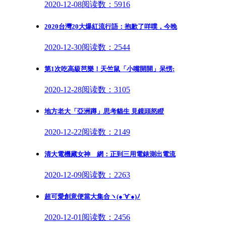
2020-12-08
阅读数：5916
2020台灣20大爆紅流行語：抱歉了咩噗，今晚
2020-12-30
阅读数：2544
第1次吃高級芭樂！天竺鼠「小嘴開開」呆愣:
2020-12-28
阅读数：3105
地方老大「亞洲蹲」思考貓生 見鏡頭怒瞪
2020-12-22
阅读数：2149
清大電機藏女神 網：正到三用電錶測出電流
2020-12-09
阅读数：2263
超可愛創意便當大集合ヽ(●´∀`●)ﾉ
2020-12-01
阅读数：2456