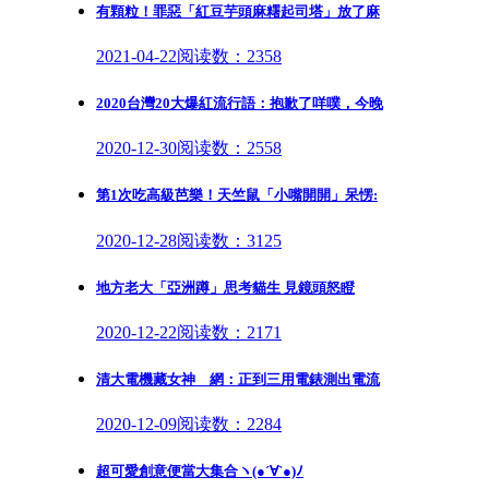
有顆粒！罪惡「紅豆芋頭麻糬起司塔」放了麻
2021-04-22
阅读数：2358
2020台灣20大爆紅流行語：抱歉了咩噗，今晚
2020-12-30
阅读数：2558
第1次吃高級芭樂！天竺鼠「小嘴開開」呆愣:
2020-12-28
阅读数：3125
地方老大「亞洲蹲」思考貓生 見鏡頭怒瞪
2020-12-22
阅读数：2171
清大電機藏女神 網：正到三用電錶測出電流
2020-12-09
阅读数：2284
超可愛創意便當大集合ヽ(●´∀`●)ﾉ