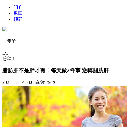
门户
返回
顶部
一隻羊
Lv.4
粉丝 1
脂肪肝不是胖才有！每天做2件事 逆轉脂肪肝
2021-1-8 14:53:08
阅读 1940