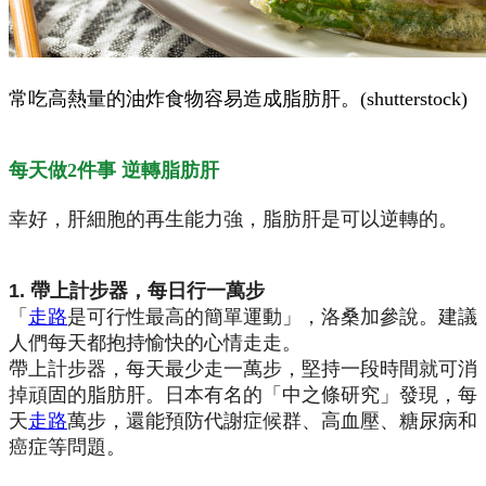
常吃高熱量的油炸食物容易造成脂肪肝。(shutterstock)
每天做2件事 逆轉脂肪肝
幸好，肝細胞的再生能力強，脂肪肝是可以逆轉的。
1. 帶上計步器，每日行一萬步
「
走路
是可行性最高的簡單運動」，洛桑加參說。建議
人們每天都抱持愉快的心情走走。
帶上計步器，每天最少走一萬步，堅持一段時間就可消
掉頑固的脂肪肝。日本有名的「中之條研究」發現，每
天
走路
萬步，還能預防代謝症候群、高血壓、糖尿病和
癌症等問題。