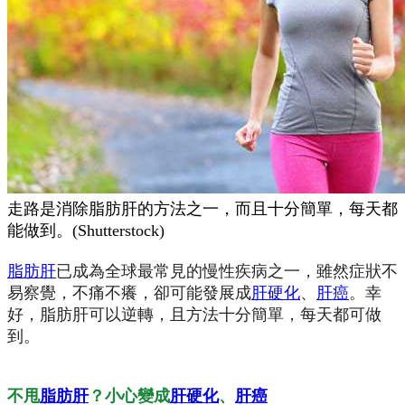
走路是消除脂肪肝的方法之一，而且十分簡單，每天都
能做到。(Shutterstock)
脂肪肝
已成為全球最常見的慢性疾病之一，雖然症狀不
易察覺，不痛不癢，卻可能發展成
肝硬化
、
肝癌
。幸
好，脂肪肝可以逆轉，且方法十分簡單，每天都可做
到。
不甩
脂肪肝
？小心變成
肝硬化
、
肝癌