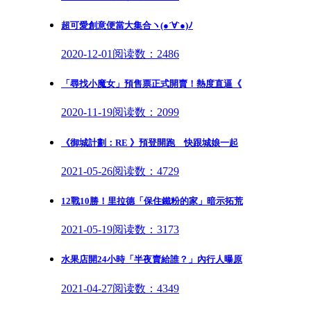
超可愛創意便當大集合ヽ(●´∀`●)ﾉ
2020-12-01
阅读数：2486
「尋找小魔女」預售票正式開賣！熱度直逼《
2020-11-19
阅读数：2099
《御城計劃：RE 》預登開跑 快跟城娘一起
2021-05-26
阅读数：4729
12戰10勝！里拉德「保住鐵粉的家」暗示拓荒
2021-05-19
阅读数：3173
水果店開24小時「半夜賣給誰？」內行人曝原
2021-04-27
阅读数：4349