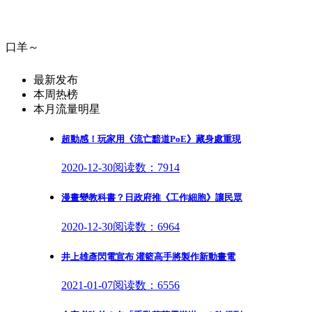
口羊～
最新发布
本周热榜
本月流量明星
超動感！玩家用《流亡黯道PoE》藏身處重現
2020-12-30
阅读数：7914
漫畫變教科書？日政府推《工作細胞》讓民眾
2020-12-30
阅读数：6964
井上雄彥閃電宣布 灌籃高手將製作新動畫電
2021-01-07
阅读数：6556