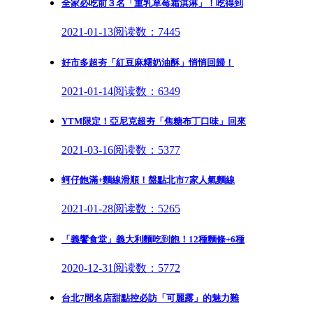
全家必吃前３名「重乳草莓霜淇淋」！吃得到
2021-01-13
阅读数：7445
好市多超夯「紅豆麻糬奶油酥」悄悄回歸！
2021-01-14
阅读数：6349
YTM限定！亞尼克超夯「焦糖布丁口味」回來
2021-03-16
阅读数：5377
蚵仔飽滿+麵線滑順！盤點北市7家人氣麵線
2021-01-28
阅读数：5265
「義饗食堂」義大利麵吃到飽！12種麵條+6種
2020-12-31
阅读数：5772
台北7間名店甜點控必訪「可麗露」的魅力難