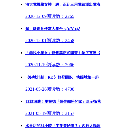
清大電機藏女神 網：正到三用電錶測出電流
2020-12-09
阅读数：2265
超可愛創意便當大集合ヽ(●´∀`●)ﾉ
2020-12-01
阅读数：2458
「尋找小魔女」預售票正式開賣！熱度直逼《
2020-11-19
阅读数：2066
《御城計劃：RE 》預登開跑 快跟城娘一起
2021-05-26
阅读数：4700
12戰10勝！里拉德「保住鐵粉的家」暗示拓荒
2021-05-19
阅读数：3157
水果店開24小時「半夜賣給誰？」內行人曝原