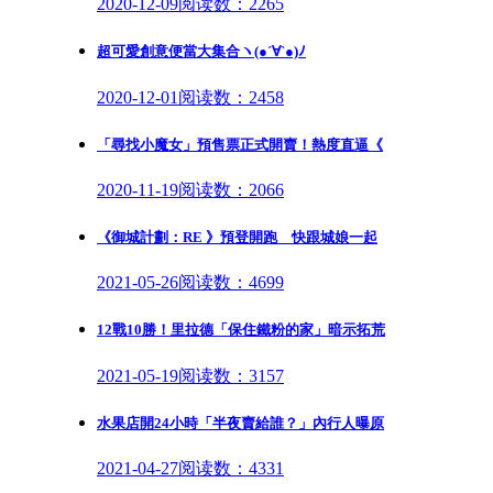
2020-12-09
阅读数：2265
超可愛創意便當大集合ヽ(●´∀`●)ﾉ
2020-12-01
阅读数：2458
「尋找小魔女」預售票正式開賣！熱度直逼《
2020-11-19
阅读数：2066
《御城計劃：RE 》預登開跑 快跟城娘一起
2021-05-26
阅读数：4699
12戰10勝！里拉德「保住鐵粉的家」暗示拓荒
2021-05-19
阅读数：3157
水果店開24小時「半夜賣給誰？」內行人曝原
2021-04-27
阅读数：4331