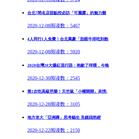
台北7間名店甜點控必訪「可麗露」的魅力難
2020-12-08
阅读数：5467
4人同行1人免費！台北萬豪「肋眼牛排吃到飽
2020-12-08
阅读数：5920
2020台灣20大爆紅流行語：抱歉了咩噗，今晚
2020-12-30
阅读数：2545
第1次吃高級芭樂！天竺鼠「小嘴開開」呆愣:
2020-12-28
阅读数：3105
地方老大「亞洲蹲」思考貓生 見鏡頭怒瞪
2020-12-22
阅读数：2150