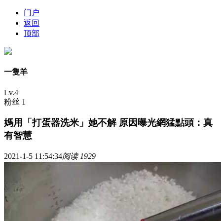
门户
返回
顶部
一隻羊
Lv.4
粉丝 1
媽用「打蛋器洗米」她不解 原因曝光網猛點頭：真
有智慧
2021-1-5 11:54:34
阅读 1929