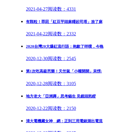
2021-04-27
阅读数：4331
有顆粒！罪惡「紅豆芋頭麻糬起司塔」放了麻
2021-04-22
阅读数：2332
2020台灣20大爆紅流行語：抱歉了咩噗，今晚
2020-12-30
阅读数：2545
第1次吃高級芭樂！天竺鼠「小嘴開開」呆愣:
2020-12-28
阅读数：3105
地方老大「亞洲蹲」思考貓生 見鏡頭怒瞪
2020-12-22
阅读数：2150
清大電機藏女神 網：正到三用電錶測出電流