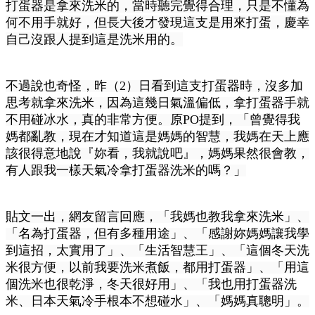
打蛋器是拿來洗米的，當時聽完覺得合理，只是不懂為
何不用手就好，但長大後才發現這支是用來打蛋，慶幸
自己沒跟人提到這是洗米用的。
不過說也奇怪，昨（2）日看到這支打蛋器時，沒多加
思考就拿來洗米，因為這幾日氣溫偏低，拿打蛋器手就
不用碰冰水，真的非常方便。原PO提到，「曾覺得我
媽都亂教，現在才知道這是媽媽的智慧，我媽在天上應
該很得意地說『妳看，我就說吧』，媽媽果然很會教，
有人跟我一樣天氣冷拿打蛋器洗米的嗎？」
貼文一出，網友留言回應，「我媽也教我拿來洗米」、
「名為打蛋器，但有多種用途」、「感謝妳媽媽讓我學
到這招，太實用了」、「生活智慧王」、「這個冬天洗
米很方便，以前我要洗米煮飯，都用打蛋器」、「用這
個洗米也很乾淨，冬天很好用」、「我也用打蛋器洗
米、日本天氣冷手根本不想碰水」、「媽媽真聰明」。