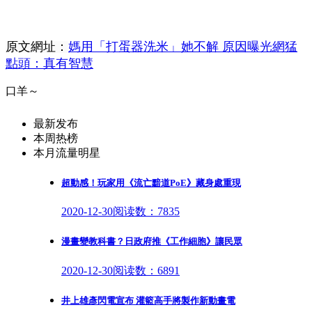
原文網址：
媽用「打蛋器洗米」她不解 原因曝光網猛
點頭：真有智慧
口羊～
最新发布
本周热榜
本月流量明星
超動感！玩家用《流亡黯道PoE》藏身處重現
2020-12-30
阅读数：7835
漫畫變教科書？日政府推《工作細胞》讓民眾
2020-12-30
阅读数：6891
井上雄彥閃電宣布 灌籃高手將製作新動畫電