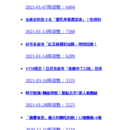
2021-01-07
阅读数：6494
全家必吃前３名「重乳草莓霜淇淋」！吃得到
2021-01-13
阅读数：7388
好市多超夯「紅豆麻糬奶油酥」悄悄回歸！
2021-01-14
阅读数：6289
YTM限定！亞尼克超夯「焦糖布丁口味」回來
2021-03-16
阅读数：5333
蚵仔飽滿+麵線滑順！盤點北市7家人氣麵線
2021-01-28
阅读数：5225
「義饗食堂」義大利麵吃到飽！12種麵條+6種
2020-12-31
阅读数：5724