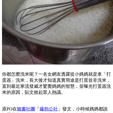
你都怎麼洗米呢？一名女網友透露從小媽媽就是拿「打
蛋器」洗米，長大後才知道真實用途是打蛋並非洗米，
直到最近寒流發威才驚覺媽媽的智慧，並曝光打蛋器洗
米的原因，貼文掀起眾人熱議。
原PO在
臉書社團
「
爆怨公社
」發文，小時候媽媽都說