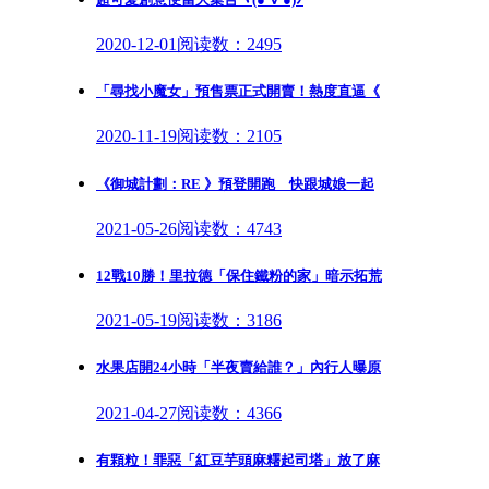
2020-12-01
阅读数：2495
「尋找小魔女」預售票正式開賣！熱度直逼《
2020-11-19
阅读数：2105
《御城計劃：RE 》預登開跑 快跟城娘一起
2021-05-26
阅读数：4743
12戰10勝！里拉德「保住鐵粉的家」暗示拓荒
2021-05-19
阅读数：3186
水果店開24小時「半夜賣給誰？」內行人曝原
2021-04-27
阅读数：4366
有顆粒！罪惡「紅豆芋頭麻糬起司塔」放了麻