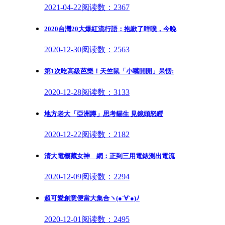
2021-04-22
阅读数：2367
2020台灣20大爆紅流行語：抱歉了咩噗，今晚
2020-12-30
阅读数：2563
第1次吃高級芭樂！天竺鼠「小嘴開開」呆愣:
2020-12-28
阅读数：3133
地方老大「亞洲蹲」思考貓生 見鏡頭怒瞪
2020-12-22
阅读数：2182
清大電機藏女神 網：正到三用電錶測出電流
2020-12-09
阅读数：2294
超可愛創意便當大集合ヽ(●´∀`●)ﾉ
2020-12-01
阅读数：2495