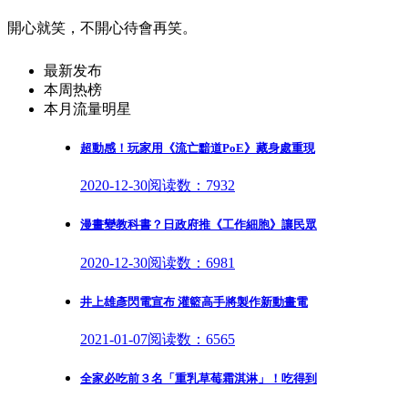
開心就笑，不開心待會再笑。
最新发布
本周热榜
本月流量明星
超動感！玩家用《流亡黯道PoE》藏身處重現
2020-12-30
阅读数：7932
漫畫變教科書？日政府推《工作細胞》讓民眾
2020-12-30
阅读数：6981
井上雄彥閃電宣布 灌籃高手將製作新動畫電
2021-01-07
阅读数：6565
全家必吃前３名「重乳草莓霜淇淋」！吃得到