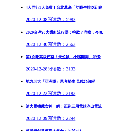
4人同行1人免費！台北萬豪「肋眼牛排吃到飽
2020-12-08
阅读数：5983
2020台灣20大爆紅流行語：抱歉了咩噗，今晚
2020-12-30
阅读数：2563
第1次吃高級芭樂！天竺鼠「小嘴開開」呆愣:
2020-12-28
阅读数：3133
地方老大「亞洲蹲」思考貓生 見鏡頭怒瞪
2020-12-22
阅读数：2182
清大電機藏女神 網：正到三用電錶測出電流
2020-12-09
阅读数：2294
超可愛創意便當大集合ヽ(●´∀`●)ﾉ