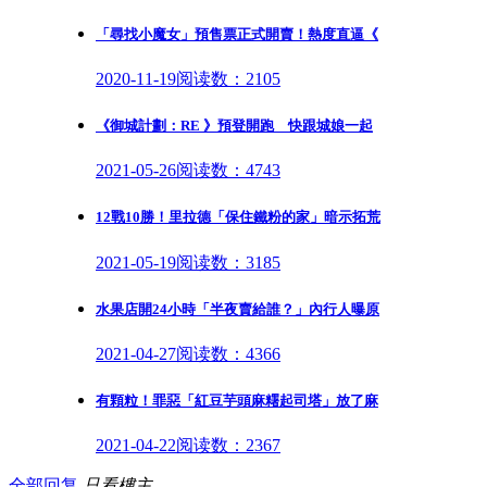
「尋找小魔女」預售票正式開賣！熱度直逼《
2020-11-19
阅读数：2105
《御城計劃：RE 》預登開跑 快跟城娘一起
2021-05-26
阅读数：4743
12戰10勝！里拉德「保住鐵粉的家」暗示拓荒
2021-05-19
阅读数：3185
水果店開24小時「半夜賣給誰？」內行人曝原
2021-04-27
阅读数：4366
有顆粒！罪惡「紅豆芋頭麻糬起司塔」放了麻
2021-04-22
阅读数：2367
全部回复
只看樓主