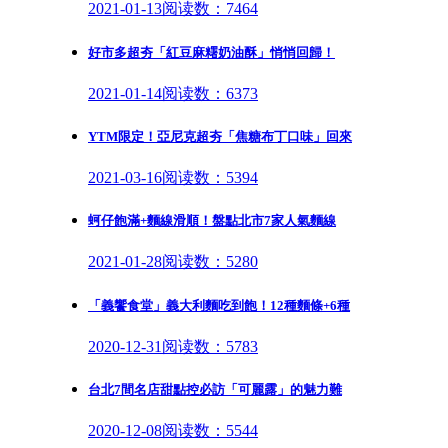
2021-01-13
阅读数：7464
好市多超夯「紅豆麻糬奶油酥」悄悄回歸！
2021-01-14
阅读数：6373
YTM限定！亞尼克超夯「焦糖布丁口味」回來
2021-03-16
阅读数：5394
蚵仔飽滿+麵線滑順！盤點北市7家人氣麵線
2021-01-28
阅读数：5280
「義饗食堂」義大利麵吃到飽！12種麵條+6種
2020-12-31
阅读数：5783
台北7間名店甜點控必訪「可麗露」的魅力難
2020-12-08
阅读数：5544