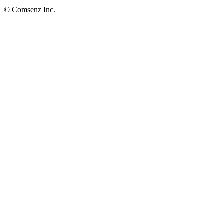
© Comsenz Inc.