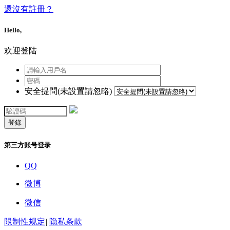
還沒有註冊？
Hello,
欢迎登陆
安全提問(未設置請忽略)
登錄
第三方账号登录
QQ
微博
微信
限制性规定
|
隐私条款