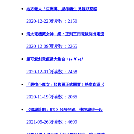
地方老大「亞洲蹲」思考貓生 見鏡頭怒瞪
2020-12-22
阅读数：2150
清大電機藏女神 網：正到三用電錶測出電流
2020-12-09
阅读数：2265
超可愛創意便當大集合ヽ(●´∀`●)ﾉ
2020-12-01
阅读数：2458
「尋找小魔女」預售票正式開賣！熱度直逼《
2020-11-19
阅读数：2065
《御城計劃：RE 》預登開跑 快跟城娘一起
2021-05-26
阅读数：4699