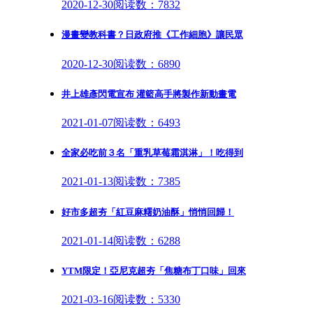
2020-12-30
阅读数：7832
漫畫變教科書？日政府推《工作細胞》讓民眾
2020-12-30
阅读数：6890
井上雄彥閃電宣布 灌籃高手將製作新動畫電
2021-01-07
阅读数：6493
全家必吃前３名「重乳草莓霜淇淋」！吃得到
2021-01-13
阅读数：7385
好市多超夯「紅豆麻糬奶油酥」悄悄回歸！
2021-01-14
阅读数：6288
YTM限定！亞尼克超夯「焦糖布丁口味」回來
2021-03-16
阅读数：5330