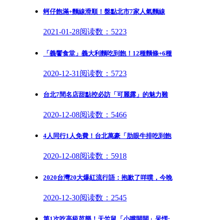
蚵仔飽滿+麵線滑順！盤點北市7家人氣麵線
2021-01-28
阅读数：5223
「義饗食堂」義大利麵吃到飽！12種麵條+6種
2020-12-31
阅读数：5723
台北7間名店甜點控必訪「可麗露」的魅力難
2020-12-08
阅读数：5466
4人同行1人免費！台北萬豪「肋眼牛排吃到飽
2020-12-08
阅读数：5918
2020台灣20大爆紅流行語：抱歉了咩噗，今晚
2020-12-30
阅读数：2545
第1次吃高級芭樂！天竺鼠「小嘴開開」呆愣: