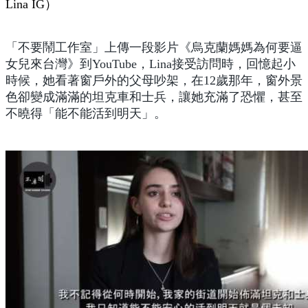
Lina IG）
「不要鬧工作室」上傳一段影片《烏克蘭媽媽為何要逼
女兒來台灣》到YouTube，Lina接受訪問時，回憶起小
時候，她看著窗戶外的父母吵架，在12歲那年，窗外景
色卻變成滿滿的坦克車和士兵，讓她充滿了恐懼，甚至
不曉得「能不能活到明天」。