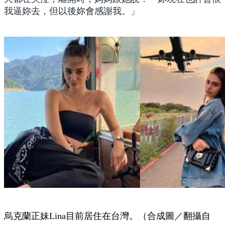
我逼妳去，但以後妳會感謝我。」
烏克蘭正妹Lina目前居住在台灣。（合成圖／翻攝自