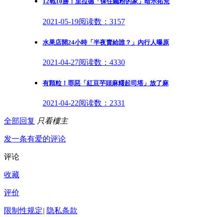
12戰10勝！里拉德「保住鐵粉的家」暗示拓荒
2021-05-19
阅读数：3157
水果店開24小時「半夜賣給誰？」內行人曝原
2021-04-27
阅读数：4330
有顆粒！罪惡「紅豆芋頭麻糬起司塔」放了麻
2021-04-22
阅读数：2331
全部回复
只看樓主
发一条有爱的评论
评论
收藏
评价
限制性规定
|
隐私条款