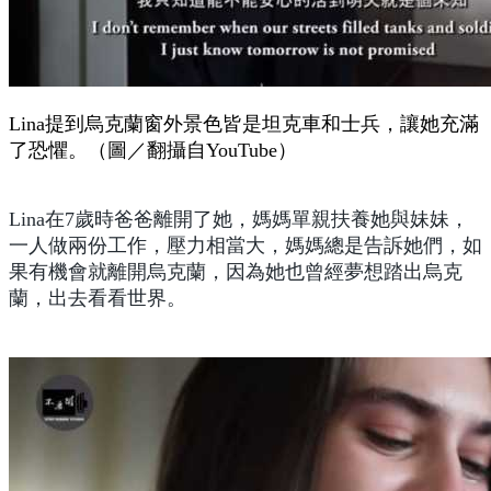
Lina提到烏克蘭窗外景色皆是坦克車和士兵，讓她充滿
了恐懼。（圖／翻攝自YouTube）
Lina在7歲時爸爸離開了她，媽媽單親扶養她與妹妹，
一人做兩份工作，壓力相當大，媽媽總是告訴她們，如
果有機會就離開烏克蘭，因為她也曾經夢想踏出烏克
蘭，出去看看世界。