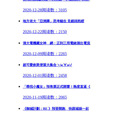
2020-12-28
阅读数：3105
地方老大「亞洲蹲」思考貓生 見鏡頭怒瞪
2020-12-22
阅读数：2150
清大電機藏女神 網：正到三用電錶測出電流
2020-12-09
阅读数：2265
超可愛創意便當大集合ヽ(●´∀`●)ﾉ
2020-12-01
阅读数：2458
「尋找小魔女」預售票正式開賣！熱度直逼《
2020-11-19
阅读数：2065
《御城計劃：RE 》預登開跑 快跟城娘一起