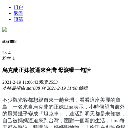
门户
返回
顶部
star888
Lv.4
粉丝 1
烏克蘭正妹被逼來台灣 母淚曝一句話
2021-2-19 11:06:43
阅读 2553
本帖最後由 star888 於 2021-2-19 11:08 編輯
不少觀光客都想親自來一趟台灣，看看這座美麗的寶
島。一名來自烏克蘭的正妹Lina表示，小時候望向窗外
的風景幾乎變成「坦克車」，連活到明天都是未知數，
自己被媽媽逼迫來到台灣，面對一個新的生活，Lina每
天都在哭泣，離開時，媽媽跟她說：「妳現在也許會恨