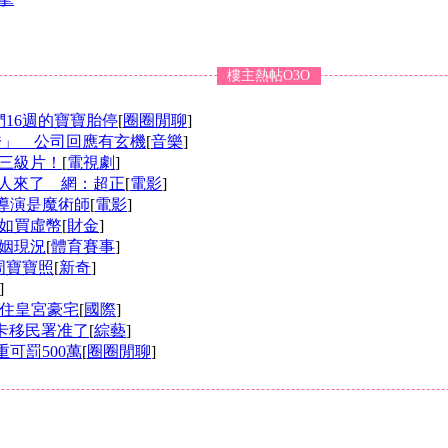
樓主熱帖O3O
16週的寶寶胎停
[
圈圈閒聊
]
入證」 公司回應有玄機
[
音樂
]
三級片！
[
電視劇
]
人來了 網：超正
[
電影
]
導演是魔術師
[
電影
]
如買虛幣
[
財金
]
姻現況
[
體育賽事
]
周寶寶照
[
新奇
]
]
」住皇宮豪宅
[
國際
]
金卡移民署准了
[
綜藝
]
可罰500萬
[
圈圈閒聊
]