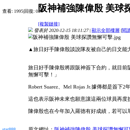
阪神補強陳偉殷 美球
查看:
1995
|
回復:
0
[複製鏈接]
發表於 2020-12-15 18:11:27
|
顯示全部樓層
|
閱
▲旅日好手陳偉殷談說隊友被自己的日文能
旅日好手陳偉殷將跟阪神簽下合約，就目前阪神補強來看，
無懈可擊！」
Robert Suarez、Mel Rojas Jr
這也表示阪神未來也願意讓這兩位球員再度
陳偉殷也在今年加入羅德有好成績，若可以
原文網址：
阪神補強陳偉殷 美球探讚無懈可
star888