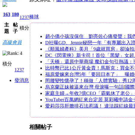
163
180
棒球
1237
主
帖
積分
題
子
趙小僑小孩沒保住 劉亮佐心痛發聲：我們
高級會員
D社曝GD、Jennie秘戀一年「有專屬出
《順風婦產科》美月「9歲就買房」卻淪拍
DC《閃電俠》新卡司！首位「黑髮」女超
「天橋」還原中華商場 魔幻金句引熱議：
積分
比特幣已比1公斤黃金貴！馬斯克：買金不
1237
福原愛嫁來台灣5年「要回日本了」 曝婚
發消息
罔腰變性懷孕了！稱做「人體實驗」秀12
烏克蘭正妹被逼來台灣 母淚曝一句話
[
國際
家庭主婦→年收7億CEO「霸氣休了老公
YouTuber百萬網紅來台定居 莫彩曦申請
愛莉莎莎肝膽排石法惹議！ 違法踩紅線最重
相關帖子