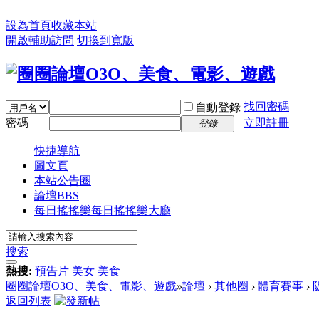
設為首頁
收藏本站
開啟輔助訪問
切換到寬版
找回密碼
自動登錄
密碼
立即註冊
登錄
快捷導航
圖文頁
本站公告圈
論壇
BBS
每日搖搖樂
每日搖搖樂大廳
搜索
熱搜:
預告片
美女
美食
圈圈論壇O3O、美食、電影、遊戲
»
論壇
›
其他圈
›
體育賽事
›
返回列表