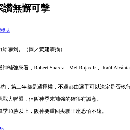
探讚無懈可擊
讀模式
力給嚇到。（圖／黃建霖攝）
Robert Suarez、Mel Rojas Jr.、Raúl 
.據傳都是簽下2年約，第二年都是選擇權，不過都由選手可以決定是否執
挑戰大聯盟，但阪神季末補強的確很有誠意。
單季10勝以上，阪神要重回央聯王座恐怕不遠。
擊