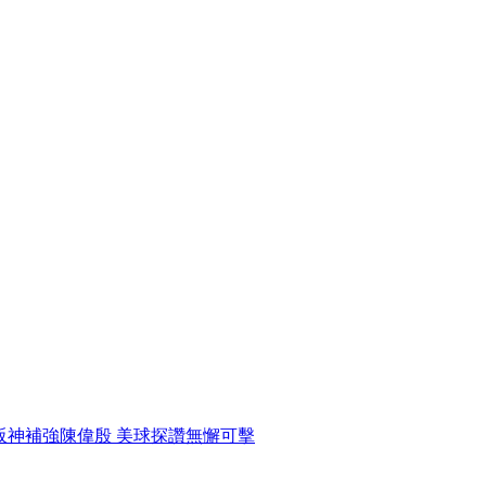
阪神補強陳偉殷 美球探讚無懈可擊