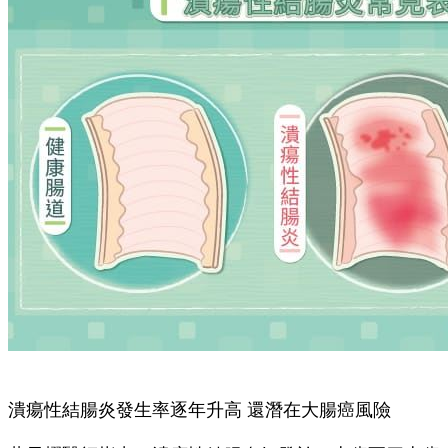
潰瘍性結腸炎發生率逐年升高 還潛在大腸癌風險