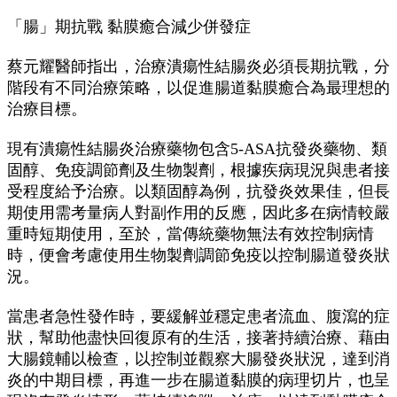
「腸」期抗戰 黏膜癒合減少併發症
蔡元耀醫師指出，治療潰瘍性結腸炎必須長期抗戰，分
階段有不同治療策略，以促進腸道黏膜癒合為最理想的
治療目標。
現有潰瘍性結腸炎治療藥物包含5-ASA抗發炎藥物、類
固醇、免疫調節劑及生物製劑，根據疾病現況與患者接
受程度給予治療。以類固醇為例，抗發炎效果佳，但長
期使用需考量病人對副作用的反應，因此多在病情較嚴
重時短期使用，至於，當傳統藥物無法有效控制病情
時，便會考慮使用生物製劑調節免疫以控制腸道發炎狀
況。
當患者急性發作時，要緩解並穩定患者流血、腹瀉的症
狀，幫助他盡快回復原有的生活，接著持續治療、藉由
大腸鏡輔以檢查，以控制並觀察大腸發炎狀況，達到消
炎的中期目標，再進一步在腸道黏膜的病理切片，也呈