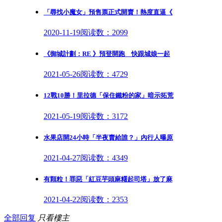
「尋找小魔女」預售票正式開賣！熱度直逼《
2020-11-19
阅读数：2099
《御城計劃：RE 》預登開跑 快跟城娘一起
2021-05-26
阅读数：4729
12戰10勝！里拉德「保住鐵粉的家」暗示拓荒
2021-05-19
阅读数：3172
水果店開24小時「半夜賣給誰？」內行人曝原
2021-04-27
阅读数：4349
有顆粒！罪惡「紅豆芋頭麻糬起司塔」放了麻
2021-04-22
阅读数：2353
全部回复
只看樓主