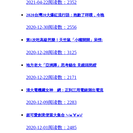
2021-04-22
阅读数：2352
2020台灣20大爆紅流行語：抱歉了咩噗，今晚
2020-12-30
阅读数：2556
第1次吃高級芭樂！天竺鼠「小嘴開開」呆愣:
2020-12-28
阅读数：3125
地方老大「亞洲蹲」思考貓生 見鏡頭怒瞪
2020-12-22
阅读数：2171
清大電機藏女神 網：正到三用電錶測出電流
2020-12-09
阅读数：2283
超可愛創意便當大集合ヽ(●´∀`●)ﾉ
2020-12-01
阅读数：2485