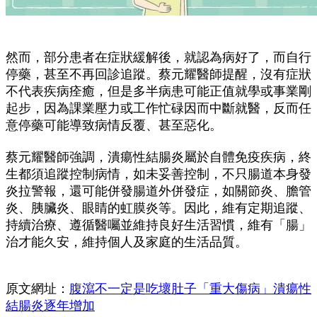
然而，部分患者在症狀緩解後，就認為病好了，而自行
停藥，甚至不再回診追蹤。蔡元耀醫師提醒，沒有症狀
不代表疾病痊癒，但是多半病患可能正值就學或事業剛
起步，因為課業壓力或工作忙碌因而中斷就醫，反而任
意停藥可能導致病情反覆、甚至惡化。
蔡元耀醫師強調，潰瘍性結腸炎屬於自體免疫疾病，終
生都須追蹤控制病情，如未妥善控制，不只腸道本身發
炎拉警報，還可能併發腸道外併發症，如關節炎、膽管
炎、胰臟炎、眼睛的虹膜炎等。因此，維有定期追蹤、
持續治療、遵循醫囑並維持良好生活習慣，維有「腸」
治才能久安，維持個人及家庭的生活品質。
原文網址：
腹瀉不一定是吃壞肚子「重大傷病」潰瘍性
結腸炎逐年增加