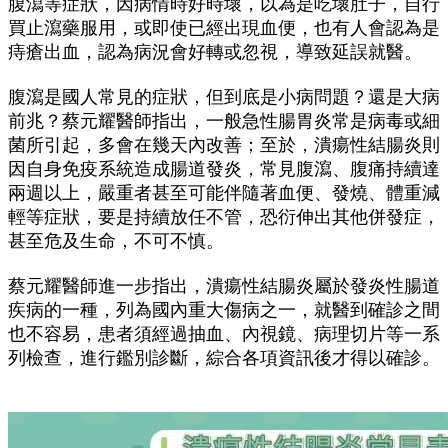
腹瀉等症狀，因病情時好時壞，以為是吃壞肚子，自行
買止瀉藥服用，或即使已經出現血便，也有人會認為是
痔瘡出血，認為病況會好轉或忽視，導致延誤就醫。
腹瀉是國人常見的症狀，但到底是小病問題？還是大病
前兆？蔡元耀醫師指出，一般急性腸胃炎常是病毒或細
菌所引起，多會在幾天內改善；至於，潰瘍性結腸炎則
因自身免疫系統造成腸道發炎，常見腹瀉、腹痛持續達
兩週以上，嚴重者甚至可能伴隨著血便、發燒、體重減
輕等症狀，要是持續放任不管，恐衍伸出其他併發症，
甚至危及生命，不可不慎。
蔡元耀醫師進一步指出，潰瘍性結腸炎屬於發炎性腸道
疾病的一種，列為國內重大傷病之一，就醫到確診之間
也不容易，患者須經過抽血、內視鏡、病理切片等一系
列檢查，進行鑑別診斷，綜合各項資訊後才得以確診。