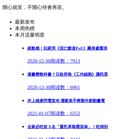
開心就笑，不開心待會再笑。
最新发布
本周热榜
本月流量明星
超動感！玩家用《流亡黯道PoE》藏身處重現
2020-12-30
阅读数：7913
漫畫變教科書？日政府推《工作細胞》讓民眾
2020-12-30
阅读数：6961
井上雄彥閃電宣布 灌籃高手將製作新動畫電
2021-01-07
阅读数：6552
全家必吃前３名「重乳草莓霜淇淋」！吃得到