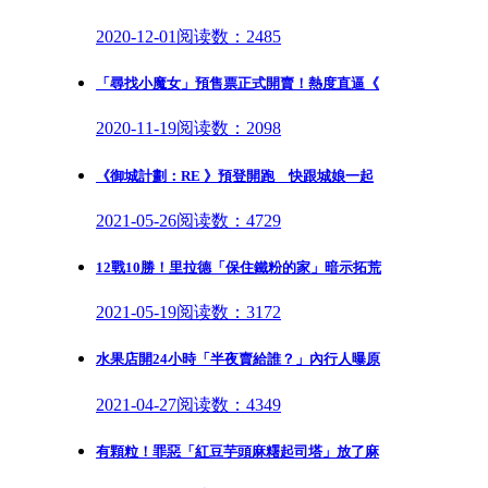
2020-12-01
阅读数：2485
「尋找小魔女」預售票正式開賣！熱度直逼《
2020-11-19
阅读数：2098
《御城計劃：RE 》預登開跑 快跟城娘一起
2021-05-26
阅读数：4729
12戰10勝！里拉德「保住鐵粉的家」暗示拓荒
2021-05-19
阅读数：3172
水果店開24小時「半夜賣給誰？」內行人曝原
2021-04-27
阅读数：4349
有顆粒！罪惡「紅豆芋頭麻糬起司塔」放了麻