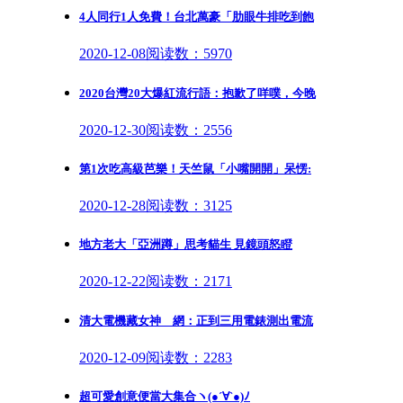
4人同行1人免費！台北萬豪「肋眼牛排吃到飽
2020-12-08
阅读数：5970
2020台灣20大爆紅流行語：抱歉了咩噗，今晚
2020-12-30
阅读数：2556
第1次吃高級芭樂！天竺鼠「小嘴開開」呆愣:
2020-12-28
阅读数：3125
地方老大「亞洲蹲」思考貓生 見鏡頭怒瞪
2020-12-22
阅读数：2171
清大電機藏女神 網：正到三用電錶測出電流
2020-12-09
阅读数：2283
超可愛創意便當大集合ヽ(●´∀`●)ﾉ