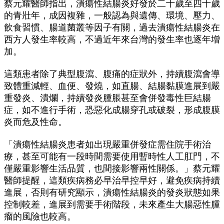
蔡元耀醫師指出，潰瘍性結腸炎好發於二十歲至四十歲
的青壯年，成因複雜，一般認為與遺傳、環境、壓力、
飲食習慣、腸道菌叢等因子有關，過去潰瘍性結腸炎在
西方人發生率較高，不過近年來台灣的發生率也逐年增
加。
這類患者除了典型腹瀉、腹痛的症狀外，持續腹瀉會導
致體重減輕、血便、發燒，如直腸、結腸黏膜進展到嚴
重發炎、潰爛，持續發炎腫脹甚至會併發毒性巨結腸
症，如不進行手術，恐惡化成腸穿孔或破裂，形成腹膜
炎而危及性命。
「潰瘍性結腸炎患者如出現嚴重併發症需住院手術治
療，甚至可能有一段時間需要使用暫時性人工肛門，不
僅嚴重影響生活品質，也間接影響兩性關係。」蔡元耀
醫師提醒，這類疾病務必早治早控早好，避免疾病持續
進展，否則有研究顯示，潰瘍性結腸炎的發炎狀態如果
控制較差，進展到需要手術階段，未來產生大腸惡性腫
瘤的風險也較高。