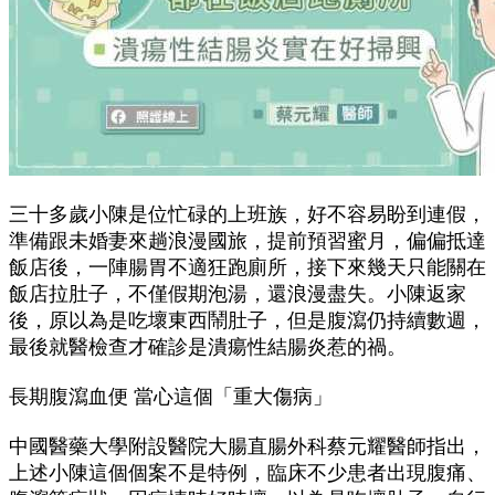
三十多歲小陳是位忙碌的上班族，好不容易盼到連假，
準備跟未婚妻來趟浪漫國旅，提前預習蜜月，偏偏抵達
飯店後，一陣腸胃不適狂跑廁所，接下來幾天只能關在
飯店拉肚子，不僅假期泡湯，還浪漫盡失。小陳返家
後，原以為是吃壞東西鬧肚子，但是腹瀉仍持續數週，
最後就醫檢查才確診是潰瘍性結腸炎惹的禍。
長期腹瀉血便 當心這個「重大傷病」
中國醫藥大學附設醫院大腸直腸外科蔡元耀醫師指出，
上述小陳這個個案不是特例，臨床不少患者出現腹痛、