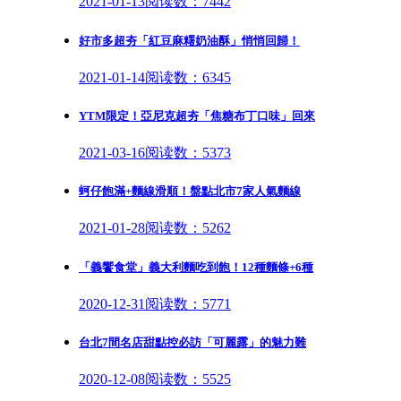
2021-01-13
阅读数：7442
好市多超夯「紅豆麻糬奶油酥」悄悄回歸！
2021-01-14
阅读数：6345
YTM限定！亞尼克超夯「焦糖布丁口味」回來
2021-03-16
阅读数：5373
蚵仔飽滿+麵線滑順！盤點北市7家人氣麵線
2021-01-28
阅读数：5262
「義饗食堂」義大利麵吃到飽！12種麵條+6種
2020-12-31
阅读数：5771
台北7間名店甜點控必訪「可麗露」的魅力難
2020-12-08
阅读数：5525