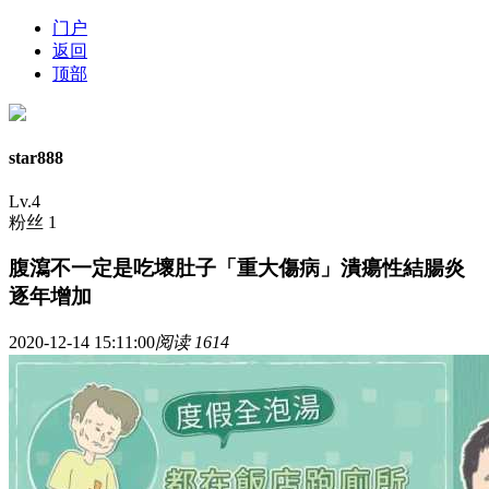
门户
返回
顶部
star888
Lv.4
粉丝 1
腹瀉不一定是吃壞肚子「重大傷病」潰瘍性結腸炎
逐年增加
2020-12-14 15:11:00
阅读 1614