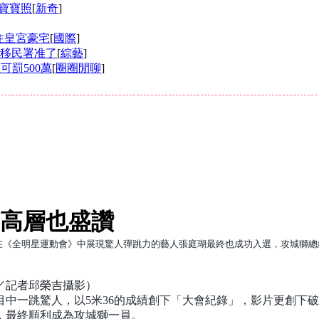
寶寶照
[
新奇
]
住皇宮豪宅
[
國際
]
卡移民署准了
[
綜藝
]
罰500萬
[
圈圈閒聊
]
團高層也盛讚
在《全明星運動會》中展現驚人彈跳力的藝人張庭瑚最終也成功入選，攻城獅總
／記者邱榮吉攝影）
一跳驚人，以5米36的成績創下「大會紀錄」，影片更創下破百萬
，最終順利成為攻城獅一員。