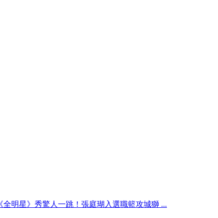
《全明星》秀驚人一跳！張庭瑚入選職籃攻城獅 ...