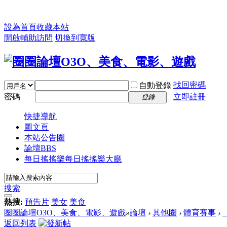
設為首頁
收藏本站
開啟輔助訪問
切換到寬版
找回密碼
自動登錄
密碼
立即註冊
登錄
快捷導航
圖文頁
本站公告圈
論壇
BBS
每日搖搖樂
每日搖搖樂大廳
搜索
熱搜:
預告片
美女
美食
圈圈論壇O3O、美食、電影、遊戲
»
論壇
›
其他圈
›
體育賽事
›
返回列表