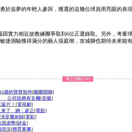
勇於追夢的年輕人參與，獲選的這幾位球員用亮眼的表現
場因實力相近故教練團爭取到6位正選錄取。另外，考量
趟敏捷測驗獲得滿分的藝人張庭瑚，攻城獅也期待未來能
樓主熱帖O3O
16週的寶寶胎停
[
圈圈閒聊
]
證」 公司回應有玄機
[
音樂
]
三級片！
[
電視劇
]
人來了 網：超正
[
電影
]
導演是魔術師
[
電影
]
如買虛幣
[
財金
]
姻現況
[
體育賽事
]