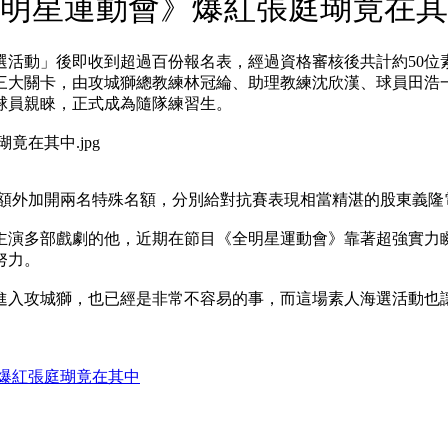
全明星運動會》爆紅張庭瑚竟在
選活動」後即收到超過百份報名表，經過資格審核後共計約50位素
三大關卡，由攻城獅總教練林冠綸、助理教練沈欣漢、球員田浩
球員親睞，正式成為隨隊練習生。
額外加開兩名特殊名額，分別給對抗賽表現相當精湛的股東義隆電
主演多部戲劇的他，近期在節目《全明星運動會》靠著超強實力
努力。
進入攻城獅，也已經是非常不容易的事，而這場素人海選活動也
爆紅張庭瑚竟在其中