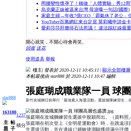
罔腰變性懷孕了！稱做「人體實驗」秀12周
烏克蘭正妹被逼來台灣 母淚曝一句話
[
國際
]
家庭主婦→年收7億CEO「霸氣休了老公」
YouTuber百萬網紅來台定居 莫彩曦申請金
愛莉莎莎肝膽排石法惹議！ 違法踩紅線最重可
開心就笑，不開心待會再笑。
回復
送花
使用道具
舉報
樓主
|
發表於 2020-12-11 10:45:11
|
顯示全部樓層
本帖最後由 star888 於 2020-12-11 10:47 編輯
張庭瑚成職業隊一員 球
star888
新竹攻城獅日前舉行「最強素人海選活動」選拔隨隊練習生，
163
180
1237
張庭瑚在攻城獅練習生選拔中脫穎而出。（資料照
主
帖
張庭瑚在初次登上《全明星運動會》時，在跳遠項目中
積分
題
子
生選拔活動，並在邊線17趟敏捷測驗獲得滿分評價