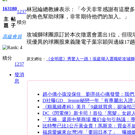
163
180
林冠綸總教練表示：「今天非常感謝有這麼多
1237
的角色幫助球隊，非常期待他們的加入。」
主
帖
積分
題
子
攻城獅球團原訂於本次徵選會選出1位，但現
高級會員
現優異的球團股東義隆電子葉宗穎與邊線17
積分
原文網址：
《全明星》秀驚人一跳！張庭瑚入選職籃攻城獅
1237
發消
息
趙小僑小孩沒保住 劉亮佐心痛發聲：我們
D社曝GD、Jennie秘戀一年「有專屬出入
《順風婦產科》美月「9歲就買房」卻淪拍
DC《閃電俠》新卡司！首位「黑髮」女超
「天橋」還原中華商場 魔幻金句引熱議：
比特幣已比1公斤黃金貴！馬斯克：買金不
福原愛嫁來台灣5年「要回日本了」 曝婚