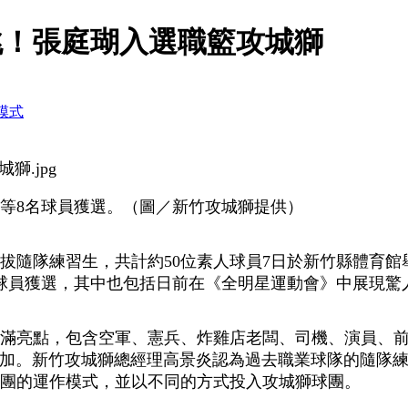
跳！張庭瑚入選職籃攻城獅
模式
等8名球員獲選。（圖／新竹攻城獅提供）
拔隨隊練習生，共計約50位素人球員7日於新竹縣體育
球員獲選，其中也包括日前在《全明星運動會》中展現驚
滿亮點，包含空軍、憲兵、炸雞店老闆、司機、演員、前U
報名參加。新竹攻城獅總經理高景炎認為過去職業球隊的隨
團的運作模式，並以不同的方式投入攻城獅球團。