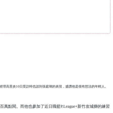
經理高景炎10日受訪時也談到張庭瑚的表現，盛讚他是很有想法的年輕人。
點閱。而他也參加了近日職籃P.League+新竹攻城獅的練習