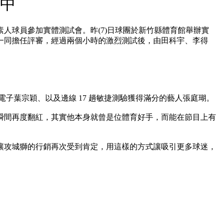
其中
人球員參加實體測試會。昨(7)日球團於新竹縣體育館舉辦實
一同擔任評審，經過兩個小時的激烈測試後，由田科宇、李得
子葉宗穎、以及邊線 17 趟敏捷測驗獲得滿分的藝人張庭瑚。
瞬間再度翻紅，其實他本身就曾是位體育好手，而能在節目上有
讓攻城獅的行銷再次受到肯定，用這樣的方式讓吸引更多球迷，