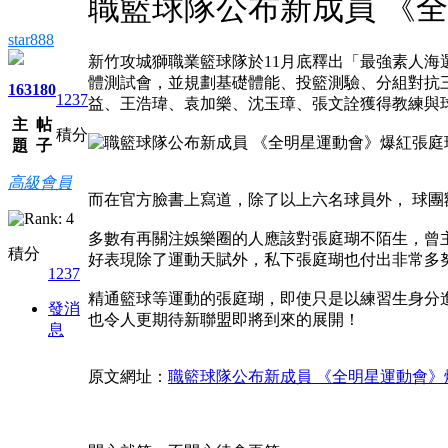
職籃球隊公布新成員 《
star888
新竹攻城獅職業籃球隊於11月底釋出「最強素人海
體測試會，並規劃基礎體能、投籃測驗、分組對抗
163
180
1237
益、王浩瑋、袁加樂、沈玉璋、張文詮獲得教練與
主
帖
積分
題
子
高級會員
而在官方臉書上寫道，除了以上六名球員外， 球團
多數有再關注娛樂圈的人應該對張庭瑚不陌生，曾
積分
好表現除了運動天賦外，私下張庭瑚也付出非常多
1237
精通籃球等運動的張庭瑚，即使只是以練習生身分
發消
也令人更期待新聯盟即將到來的展開！
息
原文網址：
職籃球隊公布新成員 《全明星運動會》