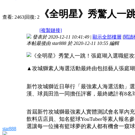
《全明星》秀驚人一
查看:
2463
|
回復:
2
[複製鏈接]
發表於 2020-12-11 10:41:49
|
顯示全部樓層
|
閱讀
本帖最後由 star888 於 2020-12-11 10:55 編輯
▲攻城獅素人海選活動最終由包括藝人張庭瑚
新竹攻城獅近日舉行「最強素人海選活動」選
漢、球員田浩一同擔任評審，最終總計有8名
首屆新竹攻城獅最強素人實體測試會名單內充
飲料店店員、知名籃球YouTuber等素人
選讓每一位擁有籃球夢的素人都有機會一窺球
star888