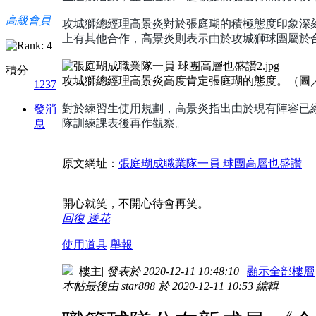
高級會員
攻城獅總經理高景炎對於張庭瑚的積極態度印象深
上有其他合作，高景炎則表示由於攻城獅球團屬於
積分
攻城獅總經理高景炎高度肯定張庭瑚的態度。（圖
1237
對於練習生使用規劃，高景炎指出由於現有陣容已
發消
隊訓練課表後再作觀察。
息
原文網址：
張庭瑚成職業隊一員 球團高層也盛讚
開心就笑，不開心待會再笑。
回復
送花
使用道具
舉報
樓主
|
發表於 2020-12-11 10:48:10
|
顯示全部樓層
本帖最後由 star888 於 2020-12-11 10:53 編輯