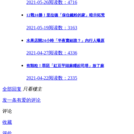
2021-05-26
阅读数：4716
12戰10勝！里拉德「保住鐵粉的家」暗示拓荒
2021-05-19
阅读数：3163
水果店開24小時「半夜賣給誰？」內行人曝原
2021-04-27
阅读数：4336
有顆粒！罪惡「紅豆芋頭麻糬起司塔」放了麻
2021-04-22
阅读数：2335
全部回复
只看樓主
发一条有爱的评论
评论
收藏
评价