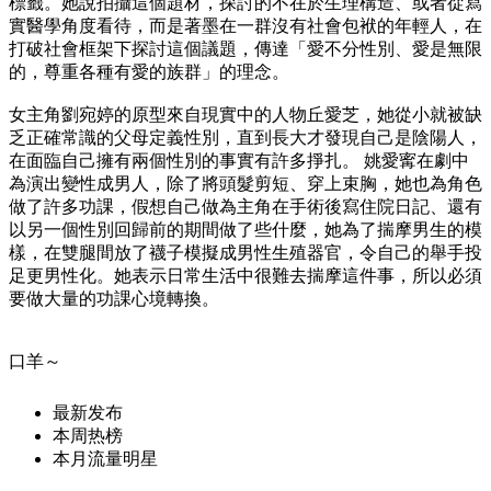
標籤。她說拍攝這個題材，探討的不在於生理構造、或者從寫
實醫學角度看待，而是著墨在一群沒有社會包袱的年輕人，在
打破社會框架下探討這個議題，傳達「愛不分性別、愛是無限
的，尊重各種有愛的族群」的理念。
女主角劉宛婷的原型來自現實中的人物丘愛芝，她從小就被缺
乏正確常識的父母定義性別，直到長大才發現自己是陰陽人，
在面臨自己擁有兩個性別的事實有許多掙扎。 姚愛寗在劇中
為演出變性成男人，除了將頭髮剪短、穿上束胸，她也為角色
做了許多功課，假想自己做為主角在手術後寫住院日記、還有
以另一個性別回歸前的期間做了些什麼，她為了揣摩男生的模
樣，在雙腿間放了襪子模擬成男性生殖器官，令自己的舉手投
足更男性化。她表示日常生活中很難去揣摩這件事，所以必須
要做大量的功課心境轉換。
口羊～
最新发布
本周热榜
本月流量明星