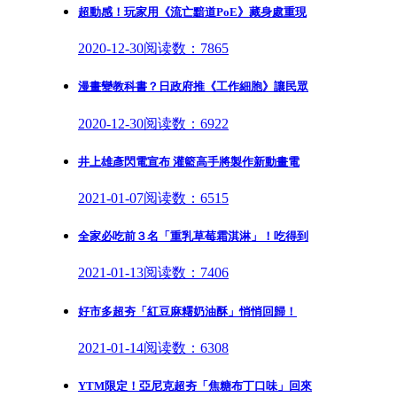
超動感！玩家用《流亡黯道PoE》藏身處重現
2020-12-30
阅读数：7865
漫畫變教科書？日政府推《工作細胞》讓民眾
2020-12-30
阅读数：6922
井上雄彥閃電宣布 灌籃高手將製作新動畫電
2021-01-07
阅读数：6515
全家必吃前３名「重乳草莓霜淇淋」！吃得到
2021-01-13
阅读数：7406
好市多超夯「紅豆麻糬奶油酥」悄悄回歸！
2021-01-14
阅读数：6308
YTM限定！亞尼克超夯「焦糖布丁口味」回來