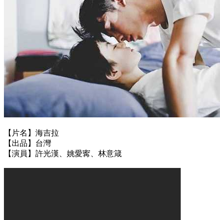
【片名】海吉拉
【
出品
】台灣
【
演員
】
許光漢、姚愛寗、林意箴