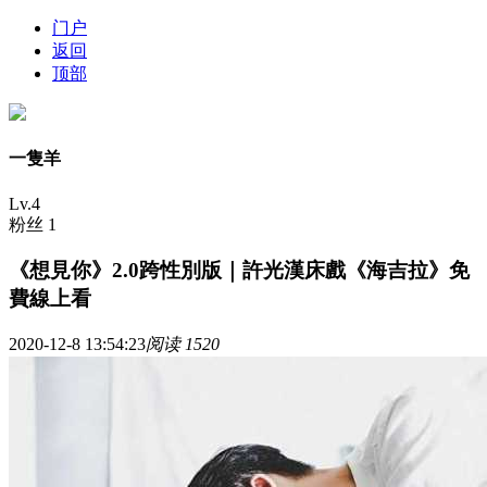
门户
返回
顶部
一隻羊
Lv.4
粉丝 1
《想見你》2.0跨性別版｜許光漢床戲《海吉拉》免
費線上看
2020-12-8 13:54:23
阅读 1520