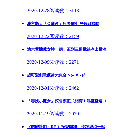
2020-12-28
阅读数：3113
地方老大「亞洲蹲」思考貓生 見鏡頭怒瞪
2020-12-22
阅读数：2159
清大電機藏女神 網：正到三用電錶測出電流
2020-12-09
阅读数：2271
超可愛創意便當大集合ヽ(●´∀`●)ﾉ
2020-12-01
阅读数：2462
「尋找小魔女」預售票正式開賣！熱度直逼《
2020-11-19
阅读数：2079
《御城計劃：RE 》預登開跑 快跟城娘一起