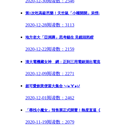
2020-12-30
阅读数：2546
第1次吃高級芭樂！天竺鼠「小嘴開開」呆愣:
2020-12-28
阅读数：3113
地方老大「亞洲蹲」思考貓生 見鏡頭怒瞪
2020-12-22
阅读数：2159
清大電機藏女神 網：正到三用電錶測出電流
2020-12-09
阅读数：2271
超可愛創意便當大集合ヽ(●´∀`●)ﾉ
2020-12-01
阅读数：2462
「尋找小魔女」預售票正式開賣！熱度直逼《
2020-11-19
阅读数：2079