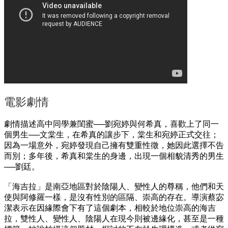
電影劇情
劇情描述高中同學兼閨蜜──劉宛婷與何希真，喜歡上了同一
個男生──文棠生，在希真的讓步下，棠生和宛婷正式交往；
因為一場意外，宛婷發現自己擁有雙重性徵，她因此選擇不告
而別；多年後，希真和棠生的身邊，出現一個相貌清秀的男生
──劉廷。
「海吉拉」是南亞地區對於陰陽人、變性人的尊稱，他們和天
使與阿修羅一樣，是沒有性別的區隔、崇高的存在。導演蔡宓
潔表示在因緣際會下有了這個劇本，相較於地位崇高的海吉
拉，雙性人、變性人、陰陽人在現今則被邊緣化，甚至是一種