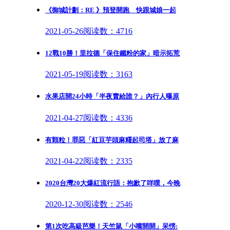
《御城計劃：RE 》預登開跑 快跟城娘一起
2021-05-26
阅读数：4716
12戰10勝！里拉德「保住鐵粉的家」暗示拓荒
2021-05-19
阅读数：3163
水果店開24小時「半夜賣給誰？」內行人曝原
2021-04-27
阅读数：4336
有顆粒！罪惡「紅豆芋頭麻糬起司塔」放了麻
2021-04-22
阅读数：2335
2020台灣20大爆紅流行語：抱歉了咩噗，今晚
2020-12-30
阅读数：2546
第1次吃高級芭樂！天竺鼠「小嘴開開」呆愣: