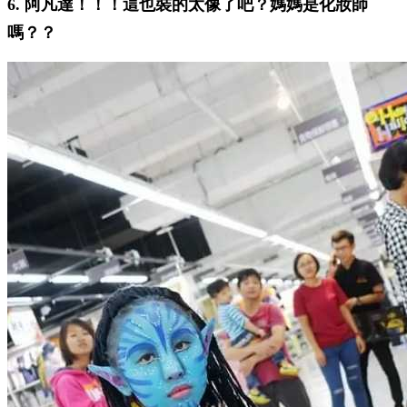
6. 阿凡達！！！這也裝的太像了吧？媽媽是化妝師
嗎？？