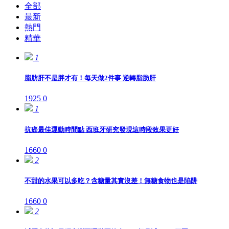
全部
最新
熱門
精華
1
脂肪肝不是胖才有！每天做2件事 逆轉脂肪肝
1925
0
1
抗癌最佳運動時間點 西班牙研究發現這時段效果更好
1660
0
2
不甜的水果可以多吃？含糖量其實沒差！無糖食物也是陷阱
1660
0
2