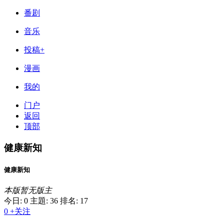
番剧
音乐
投稿+
漫画
我的
门户
返回
顶部
健康新知
健康新知
本版暂无版主
今日: 0
主題: 36
排名: 17
0
+关注