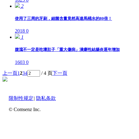
2
使用了三周的牙刷，細菌含量竟然高達馬桶水的80倍！
2018
0
1
腹瀉不一定是吃壞肚子「重大傷病」潰瘍性結腸炎逐年增加
1603
0
上一頁
1
2
3
4
/ 4 頁
下一頁
限制性规定
|
隐私条款
© Comsenz Inc.