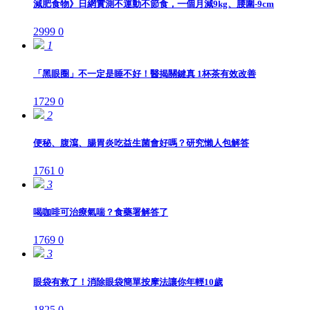
減肥食物》日網實測不運動不節食，一個月減9kg、腰圍-9cm
2999
0
1
「黑眼圈」不一定是睡不好！醫揭關鍵真 1杯茶有效改善
1729
0
2
便秘、腹瀉、腸胃炎吃益生菌會好嗎？研究懶人包解答
1761
0
3
喝咖啡可治療氣喘？食藥署解答了
1769
0
3
眼袋有救了！消除眼袋簡單按摩法讓你年輕10歲
1825
0