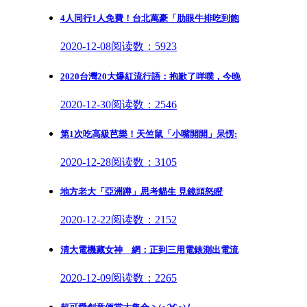
4人同行1人免費！台北萬豪「肋眼牛排吃到飽
2020-12-08
阅读数：5923
2020台灣20大爆紅流行語：抱歉了咩噗，今晚
2020-12-30
阅读数：2546
第1次吃高級芭樂！天竺鼠「小嘴開開」呆愣:
2020-12-28
阅读数：3105
地方老大「亞洲蹲」思考貓生 見鏡頭怒瞪
2020-12-22
阅读数：2152
清大電機藏女神 網：正到三用電錶測出電流
2020-12-09
阅读数：2265