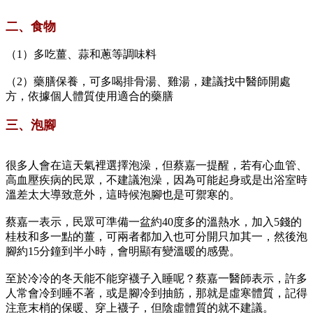
二、食物
（1）多吃薑、蒜和蔥等調味料
（2）藥膳保養，可多喝排骨湯、雞湯，建議找中醫師開處
方，依據個人體質使用適合的藥膳
三、泡腳
很多人會在這天氣裡選擇泡澡，但蔡嘉一提醒，若有心血管、
高血壓疾病的民眾，不建議泡澡，因為可能起身或是出浴室時
溫差太大導致意外，這時候泡腳也是可禦寒的。
蔡嘉一表示，民眾可準備一盆約40度多的溫熱水，加入5錢的
桂枝和多一點的薑，可兩者都加入也可分開只加其一，然後泡
腳約15分鐘到半小時，會明顯有變溫暖的感覺。
至於冷冷的冬天能不能穿襪子入睡呢？蔡嘉一醫師表示，許多
人常會冷到睡不著，或是腳冷到抽筋，那就是虛寒體質，記得
注意末梢的保暖、穿上襪子，但陰虛體質的就不建議。