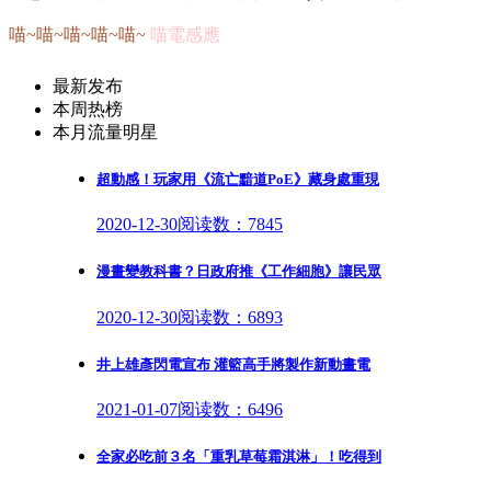
喵~喵~喵~喵~喵~
喵電感應
最新发布
本周热榜
本月流量明星
超動感！玩家用《流亡黯道PoE》藏身處重現
2020-12-30
阅读数：7845
漫畫變教科書？日政府推《工作細胞》讓民眾
2020-12-30
阅读数：6893
井上雄彥閃電宣布 灌籃高手將製作新動畫電
2021-01-07
阅读数：6496
全家必吃前３名「重乳草莓霜淇淋」！吃得到