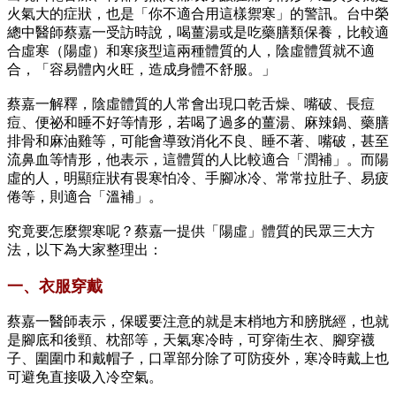
火氣大的症狀，也是「你不適合用這樣禦寒」的警訊。台中榮
總中醫師蔡嘉一受訪時說，喝薑湯或是吃藥膳類保養，比較適
合虛寒（陽虛）和寒痰型這兩種體質的人，陰虛體質就不適
合，「容易體內火旺，造成身體不舒服。」
蔡嘉一解釋，陰虛體質的人常會出現口乾舌燥、嘴破、長痘
痘、便祕和睡不好等情形，若喝了過多的薑湯、麻辣鍋、藥膳
排骨和麻油雞等，可能會導致消化不良、睡不著、嘴破，甚至
流鼻血等情形，他表示，這體質的人比較適合「潤補」。而陽
虛的人，明顯症狀有畏寒怕冷、手腳冰冷、常常拉肚子、易疲
倦等，則適合「溫補」。
究竟要怎麼禦寒呢？蔡嘉一提供「陽虛」體質的民眾三大方
法，以下為大家整理出：
一、衣服穿戴
蔡嘉一醫師表示，保暖要注意的就是末梢地方和膀胱經，也就
是腳底和後頸、枕部等，天氣寒冷時，可穿衛生衣、腳穿襪
子、圍圍巾和戴帽子，口罩部分除了可防疫外，寒冷時戴上也
可避免直接吸入冷空氣。