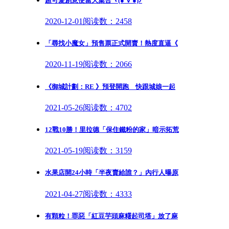
超可愛創意便當大集合ヽ(●´∀`●)ﾉ
2020-12-01
阅读数：2458
「尋找小魔女」預售票正式開賣！熱度直逼《
2020-11-19
阅读数：2066
《御城計劃：RE 》預登開跑 快跟城娘一起
2021-05-26
阅读数：4702
12戰10勝！里拉德「保住鐵粉的家」暗示拓荒
2021-05-19
阅读数：3159
水果店開24小時「半夜賣給誰？」內行人曝原
2021-04-27
阅读数：4333
有顆粒！罪惡「紅豆芋頭麻糬起司塔」放了麻