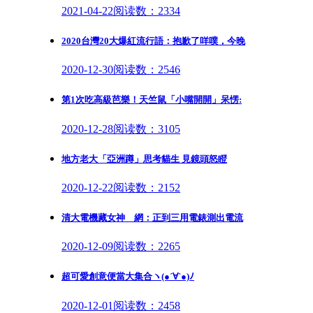
2021-04-22
阅读数：2334
2020台灣20大爆紅流行語：抱歉了咩噗，今晚
2020-12-30
阅读数：2546
第1次吃高級芭樂！天竺鼠「小嘴開開」呆愣:
2020-12-28
阅读数：3105
地方老大「亞洲蹲」思考貓生 見鏡頭怒瞪
2020-12-22
阅读数：2152
清大電機藏女神 網：正到三用電錶測出電流
2020-12-09
阅读数：2265
超可愛創意便當大集合ヽ(●´∀`●)ﾉ
2020-12-01
阅读数：2458