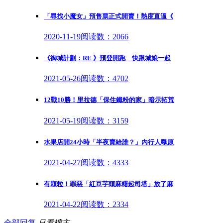
「尋找小魔女」預售票正式開賣！熱度直逼《
2020-11-19
阅读数：2066
《御城計劃：RE 》預登開跑 快跟城娘一起
2021-05-26
阅读数：4702
12戰10勝！里拉德「保住鐵粉的家」暗示拓荒
2021-05-19
阅读数：3159
水果店開24小時「半夜賣給誰？」內行人曝原
2021-04-27
阅读数：4333
有顆粒！罪惡「紅豆芋頭麻糬起司塔」放了麻
2021-04-22
阅读数：2334
全部回复
只看樓主