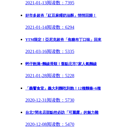
2021-01-13
阅读数：7395
好市多超夯「紅豆麻糬奶油酥」悄悄回歸！
2021-01-14
阅读数：6294
YTM限定！亞尼克超夯「焦糖布丁口味」回來
2021-03-16
阅读数：5335
蚵仔飽滿+麵線滑順！盤點北市7家人氣麵線
2021-01-28
阅读数：5228
「義饗食堂」義大利麵吃到飽！12種麵條+6種
2020-12-31
阅读数：5730
台北7間名店甜點控必訪「可麗露」的魅力難
2020-12-08
阅读数：5470