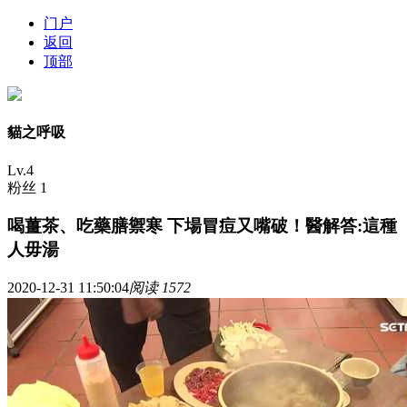
门户
返回
顶部
貓之呼吸
Lv.4
粉丝 1
喝薑茶、吃藥膳禦寒 下場冒痘又嘴破！醫解答:這種
人毋湯
2020-12-31 11:50:04
阅读 1572