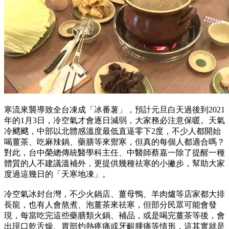
寒流來襲導致全台凍成「冰番薯」，預計元旦白天過後到2021
年的1月3日，冷空氣才會逐日減弱，大家務必注意保暖。天氣
冷颼颼，中部以北體感溫度最低直逼零下2度，不少人都開始
喝薑茶、吃麻辣鍋、藥膳等來禦寒，但真的每個人都適合嗎？
對此，台中榮總傳統醫學科主任、中醫師蔡嘉一除了提醒一種
體質的人不建議溫補外，更提供幾種祛寒的小撇步，幫助大家
度過這幾日的「天寒地凍」。
冷空氣冰封台灣，不少火鍋店、薑母鴨、羊肉爐等店家都大排
長龍，也有人會熬煮、泡薑茶來祛寒，但部分民眾可能會發
現，每當吃完這些藥膳類火鍋、補品，或是喝完薑茶等後，會
出現口乾舌燥、胃部灼熱疼痛或牙齦腫痛等情形，這其實就是