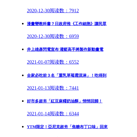
2020-12-30
阅读数：7912
漫畫變教科書？日政府推《工作細胞》讓民眾
2020-12-30
阅读数：6959
井上雄彥閃電宣布 灌籃高手將製作新動畫電
2021-01-07
阅读数：6552
全家必吃前３名「重乳草莓霜淇淋」！吃得到
2021-01-13
阅读数：7441
好市多超夯「紅豆麻糬奶油酥」悄悄回歸！
2021-01-14
阅读数：6344
YTM限定！亞尼克超夯「焦糖布丁口味」回來