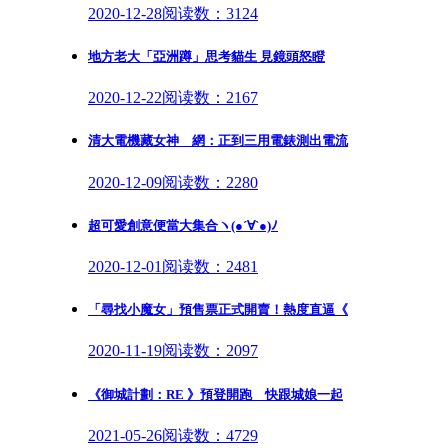
2020-12-28
阅读数：3124
地方老大「亞洲蹲」思考貓生 見鏡頭怒瞪
2020-12-22
阅读数：2167
清大電機藏女神 網：正到三用電錶測出電流
2020-12-09
阅读数：2280
超可愛創意便當大集合ヽ(●´∀`●)ﾉ
2020-12-01
阅读数：2481
「尋找小魔女」預售票正式開賣！熱度直逼《
2020-11-19
阅读数：2097
《御城計劃：RE 》預登開跑 快跟城娘一起
2021-05-26
阅读数：4729