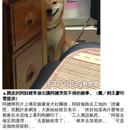
▲調皮的阿財經常做出讓阿嬤哭笑不得的糗事。（圖／飼主廖印
雪提供）
阿嬤將照片上傳至臉書柴犬社團後，阿財偷跑去工地的「證據
照」笑翻許多網友，大家紛紛留言表示，「終於知道為什麼每次
都會在水泥地上看到狗腳印了」、「工人應該氣死」、「阿柴去
做足部護理」、「去蓋驗收章了」、「根本去加菜的」、「可是
這個肉很柴耶」。