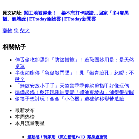
原文網址:
闖工地被趕走！ 柴不忘打卡認證…回家「多4隻黑
襪」氣壞嬤 | ETtoday寵物雲 | ETtoday新聞雲
寵物
狗
柴犬
相關帖子
伸舌偷吃卻舔到「防盜措施」！羞恥圈妙用是：是天然
桌罩
半夜如廁傳「急促敲門聲」！見「鐵青臉孔」怒瞪：不
揪？
「無處安放小手手」天竺鼠乖乖仰躺剪指甲好像玩偶
準備起鍋！憨汪玩繩結竟變「醬油東坡肉」滷得很柴喔
偷筷子想討玩！金金「小心機」遭破解秒變苦瓜臉
最新发布
本周热榜
本月流量明星
超動感！玩家用《流亡黯道PoE》藏身處重現