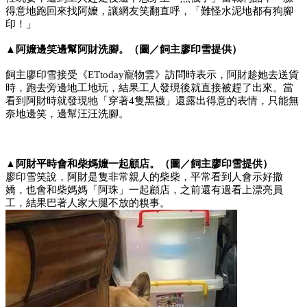
得意地跑回來找阿嬤，讓網友笑翻直呼，「難怪水泥地都有狗腳
印！」
▲阿嬤邊笑邊幫阿財洗腳。（圖／飼主廖印雪提供）
飼主廖印雪接受《ETtoday寵物雲》訪問時表示，阿財趁她去送貨
時，跑去旁邊地工地玩，結果工人發現後就直接被趕了出來。當
看到阿財時就發現牠「穿著4隻黑襪」還露出得意的表情，只能無
奈地邊笑，邊幫汪汪洗腳。
▲阿財平時會和柴媽嬤一起顧店。（圖／飼主廖印雪提供）
廖印雪笑說，阿財是隻非常親人的柴柴，平常看到人會示好撒
嬌，也會和柴媽媽「阿珠」一起顧店，之前還有過看上漂亮員
工，結果巴著人家大腿不放的糗事。