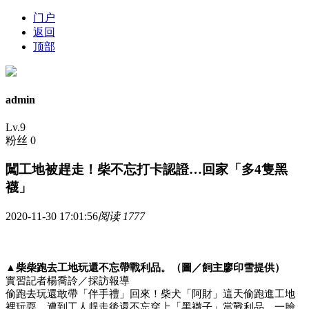
门户
返回
顶部
admin
Lv.9
粉丝 0
闖工地被趕走！柴不忘打卡認證…回家「多4隻黑
襪」
2020-11-30 17:01:56
阅读 1777
▲柴柴跑去工地玩還不忘帶戰利品。（圖／飼主廖印雪提供）
實習記者楊喬詅／採訪報導
偷跑去玩還敢帶「伴手禮」回來！柴犬「阿財」這天偷跑進工地
裡玩耍，遭到工人趕走後還不忘穿上「黑襪子」當戰利品，一臉