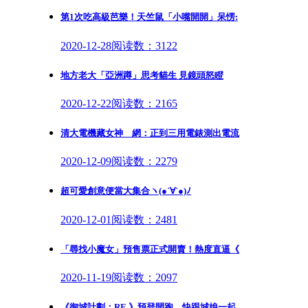
第1次吃高級芭樂！天竺鼠「小嘴開開」呆愣:
2020-12-28
阅读数：3122
地方老大「亞洲蹲」思考貓生 見鏡頭怒瞪
2020-12-22
阅读数：2165
清大電機藏女神 網：正到三用電錶測出電流
2020-12-09
阅读数：2279
超可愛創意便當大集合ヽ(●´∀`●)ﾉ
2020-12-01
阅读数：2481
「尋找小魔女」預售票正式開賣！熱度直逼《
2020-11-19
阅读数：2097
《御城計劃：RE 》預登開跑 快跟城娘一起