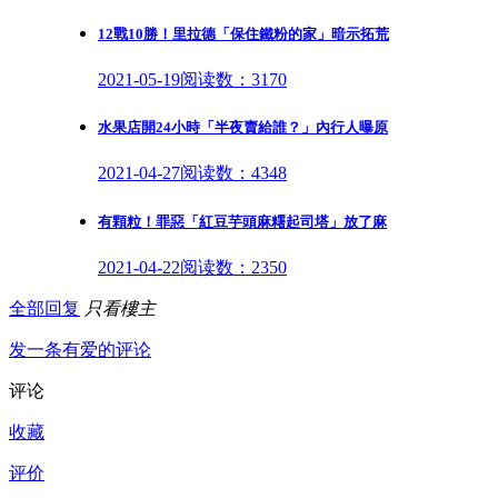
12戰10勝！里拉德「保住鐵粉的家」暗示拓荒
2021-05-19
阅读数：3170
水果店開24小時「半夜賣給誰？」內行人曝原
2021-04-27
阅读数：4348
有顆粒！罪惡「紅豆芋頭麻糬起司塔」放了麻
2021-04-22
阅读数：2350
全部回复
只看樓主
发一条有爱的评论
评论
收藏
评价