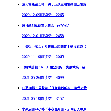
清大電機藏女神 網：正到三用電錶測出電流
2020-12-09
阅读数：2265
超可愛創意便當大集合ヽ(●´∀`●)ﾉ
2020-12-01
阅读数：2458
「尋找小魔女」預售票正式開賣！熱度直逼《
2020-11-19
阅读数：2065
《御城計劃：RE 》預登開跑 快跟城娘一起
2021-05-26
阅读数：4699
12戰10勝！里拉德「保住鐵粉的家」暗示拓荒
2021-05-19
阅读数：3157
水果店開24小時「半夜賣給誰？」內行人曝原