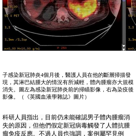
子感染新冠肺炎4個月後，醫護人員在他的斷層掃描發
現，其淋巴結腫大的情況有所減輕，體內腫瘤亦大規模
消失。圖左為感染新冠肺炎前的掃瞄影像，右為染疫後
影像。（《英國血液學雜誌》圖片）
科研人員指出，目前仍未能確認男子體內腫瘤消
失的原因，但他們假定新冠病毒觸發了人體抗腫
瘤免疫反應。不過人員也強調，案例屬罕見例