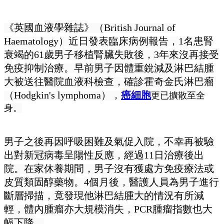
《英國血液學雜誌》（British Journal of
Haematology）近日發表臨床病例報告，1名患腎
衰竭的61歲男子移植腎臟失敗後，3年來沒再接受
免疫抑制治療。早前男子因體重銳減及淋巴結腫
大被送往醫院血液科檢查，確診霍奇金氏淋巴瘤
（Hodgkin's lymphoma），
癌細胞
更已擴散至全
身。
男子之後再因呼吸困難及氣促入院，不幸再被驗
出對新冠病毒呈陽性反應，經過11日治療後出
院。在家休養期間，男子沒有獲處方免疫療法或
皮質類固醇藥物。4個月後，醫護人員為男子進行
斷層掃描，竟發現他淋巴結腫大的情況有所減
輕，體內腫瘤亦大規模消失，PCR腫瘤指數也大
幅下降。