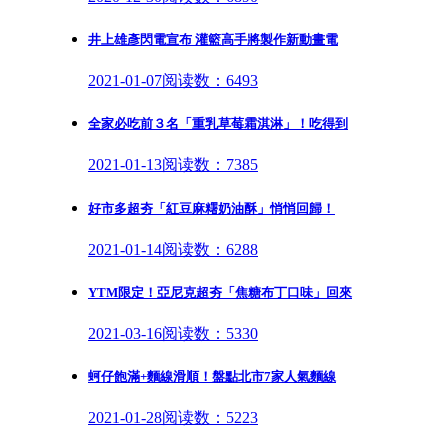
井上雄彥閃電宣布 灌籃高手將製作新動畫電
2021-01-07
阅读数：6493
全家必吃前３名「重乳草莓霜淇淋」！吃得到
2021-01-13
阅读数：7385
好市多超夯「紅豆麻糬奶油酥」悄悄回歸！
2021-01-14
阅读数：6288
YTM限定！亞尼克超夯「焦糖布丁口味」回來
2021-03-16
阅读数：5330
蚵仔飽滿+麵線滑順！盤點北市7家人氣麵線
2021-01-28
阅读数：5223