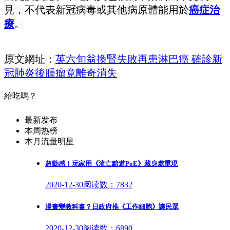
見，不代表新冠病毒或其他病原體能用於
癌症治
療
。
原文網址：
英六旬翁換腎失敗再患淋巴癌 確診新
冠肺炎後腫瘤竟離奇消失
給吃嗎？
最新发布
本周热榜
本月流量明星
超動感！玩家用《流亡黯道PoE》藏身處重現
2020-12-30
阅读数：7832
漫畫變教科書？日政府推《工作細胞》讓民眾
2020-12-30
阅读数：6890