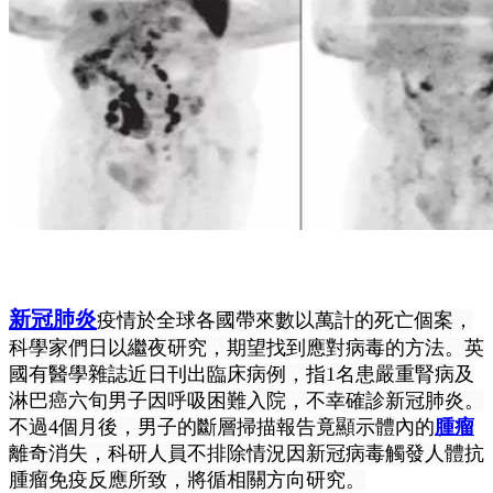
新冠肺炎
疫情於全球各國帶來數以萬計的死亡個案，
科學家們日以繼夜研究，期望找到應對病毒的方法。英
國有醫學雜誌近日刊出臨床病例，指1名患嚴重腎病及
淋巴癌六旬男子因呼吸困難入院，不幸確診新冠肺炎。
不過4個月後，男子的斷層掃描報告竟顯示體內的
腫瘤
離奇消失，科研人員不排除情況因新冠病毒觸發人體抗
腫瘤免疫反應所致，將循相關方向研究。