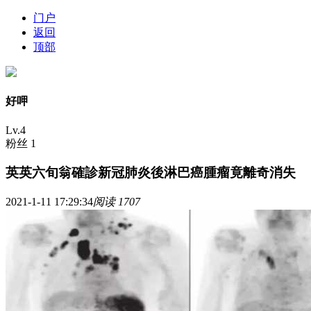
门户
返回
顶部
好呷
Lv.4
粉丝 1
英英六旬翁確診新冠肺炎後淋巴癌腫瘤竟離奇消失
2021-1-11 17:29:34
阅读 1707