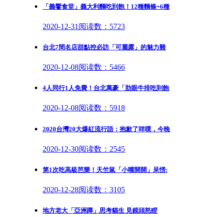
「義饗食堂」義大利麵吃到飽！12種麵條+6種
2020-12-31
阅读数：5723
台北7間名店甜點控必訪「可麗露」的魅力難
2020-12-08
阅读数：5466
4人同行1人免費！台北萬豪「肋眼牛排吃到飽
2020-12-08
阅读数：5918
2020台灣20大爆紅流行語：抱歉了咩噗，今晚
2020-12-30
阅读数：2545
第1次吃高級芭樂！天竺鼠「小嘴開開」呆愣:
2020-12-28
阅读数：3105
地方老大「亞洲蹲」思考貓生 見鏡頭怒瞪