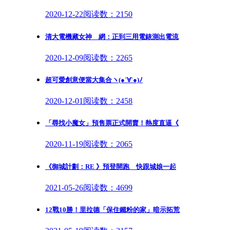
2020-12-22
阅读数：2150
清大電機藏女神 網：正到三用電錶測出電流
2020-12-09
阅读数：2265
超可愛創意便當大集合ヽ(●´∀`●)ﾉ
2020-12-01
阅读数：2458
「尋找小魔女」預售票正式開賣！熱度直逼《
2020-11-19
阅读数：2065
《御城計劃：RE 》預登開跑 快跟城娘一起
2021-05-26
阅读数：4699
12戰10勝！里拉德「保住鐵粉的家」暗示拓荒