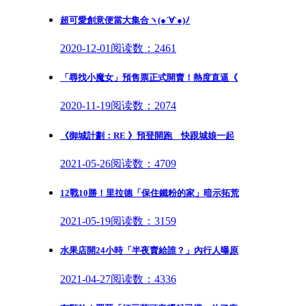
超可愛創意便當大集合ヽ(●´∀`●)ﾉ
2020-12-01
阅读数：2461
「尋找小魔女」預售票正式開賣！熱度直逼《
2020-11-19
阅读数：2074
《御城計劃：RE 》預登開跑 快跟城娘一起
2021-05-26
阅读数：4709
12戰10勝！里拉德「保住鐵粉的家」暗示拓荒
2021-05-19
阅读数：3159
水果店開24小時「半夜賣給誰？」內行人曝原
2021-04-27
阅读数：4336