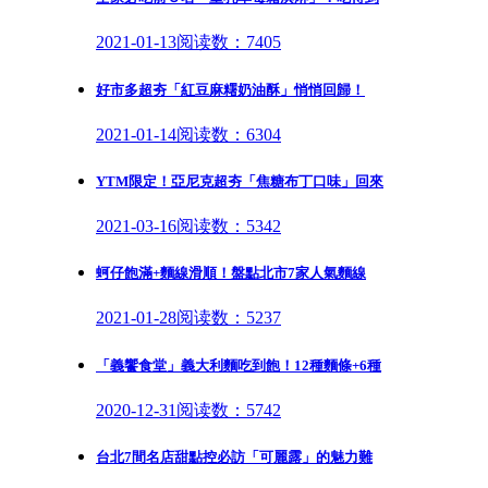
2021-01-13
阅读数：7405
好市多超夯「紅豆麻糬奶油酥」悄悄回歸！
2021-01-14
阅读数：6304
YTM限定！亞尼克超夯「焦糖布丁口味」回來
2021-03-16
阅读数：5342
蚵仔飽滿+麵線滑順！盤點北市7家人氣麵線
2021-01-28
阅读数：5237
「義饗食堂」義大利麵吃到飽！12種麵條+6種
2020-12-31
阅读数：5742
台北7間名店甜點控必訪「可麗露」的魅力難