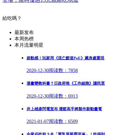
給吃嗎？
最新发布
本周热榜
本月流量明星
超動感！玩家用《流亡黯道PoE》藏身處重現
2020-12-30
阅读数：7858
漫畫變教科書？日政府推《工作細胞》讓民眾
2020-12-30
阅读数：6913
井上雄彥閃電宣布 灌籃高手將製作新動畫電
2021-01-07
阅读数：6509
全家必吃前３名「重乳草莓霜淇淋」！吃得到