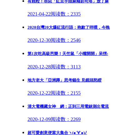
有顆粒！罪惡「紅豆芋頭麻糬起司塔」放了麻
2021-04-22
阅读数：2335
2020台灣20大爆紅流行語：抱歉了咩噗，今晚
2020-12-30
阅读数：2546
第1次吃高級芭樂！天竺鼠「小嘴開開」呆愣:
2020-12-28
阅读数：3113
地方老大「亞洲蹲」思考貓生 見鏡頭怒瞪
2020-12-22
阅读数：2155
清大電機藏女神 網：正到三用電錶測出電流
2020-12-09
阅读数：2269
超可愛創意便當大集合ヽ(●´∀`●)ﾉ