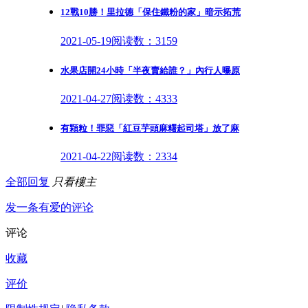
12戰10勝！里拉德「保住鐵粉的家」暗示拓荒
2021-05-19
阅读数：3159
水果店開24小時「半夜賣給誰？」內行人曝原
2021-04-27
阅读数：4333
有顆粒！罪惡「紅豆芋頭麻糬起司塔」放了麻
2021-04-22
阅读数：2334
全部回复
只看樓主
发一条有爱的评论
评论
收藏
评价