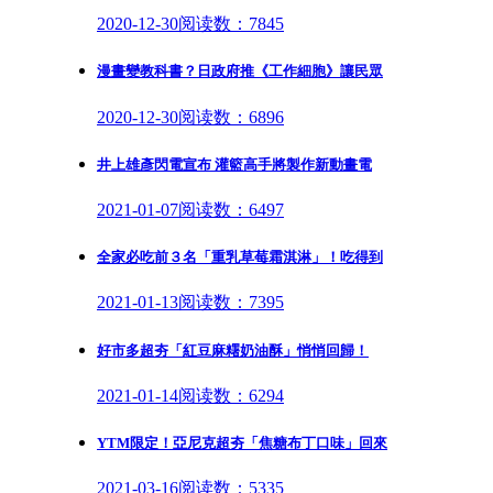
2020-12-30
阅读数：7845
漫畫變教科書？日政府推《工作細胞》讓民眾
2020-12-30
阅读数：6896
井上雄彥閃電宣布 灌籃高手將製作新動畫電
2021-01-07
阅读数：6497
全家必吃前３名「重乳草莓霜淇淋」！吃得到
2021-01-13
阅读数：7395
好市多超夯「紅豆麻糬奶油酥」悄悄回歸！
2021-01-14
阅读数：6294
YTM限定！亞尼克超夯「焦糖布丁口味」回來
2021-03-16
阅读数：5335