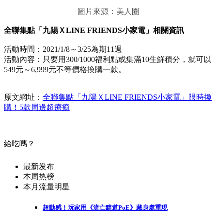
圖片來源：美人圈
全聯集點「九陽ＸLINE FRIENDS小家電」相關資訊
活動時間：2021/1/8～3/25為期11週
活動內容：只要用300/1000福利點或集滿10生鮮積分，就可以
549元～6,999元不等價格換購一款。
原文網址：
全聯集點「九陽ＸLINE FRIENDS小家電」限時換
購！5款周邊超療癒
給吃嗎？
最新发布
本周热榜
本月流量明星
超動感！玩家用《流亡黯道PoE》藏身處重現