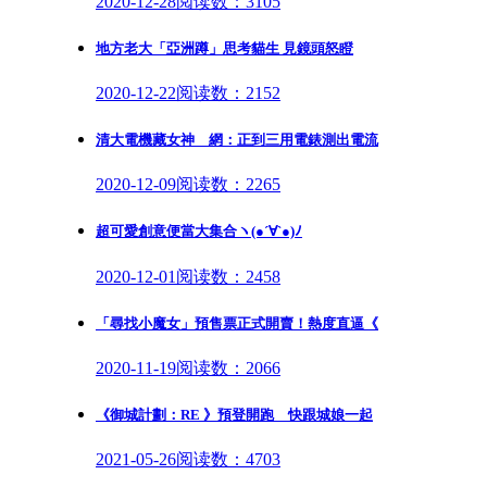
2020-12-28
阅读数：3105
地方老大「亞洲蹲」思考貓生 見鏡頭怒瞪
2020-12-22
阅读数：2152
清大電機藏女神 網：正到三用電錶測出電流
2020-12-09
阅读数：2265
超可愛創意便當大集合ヽ(●´∀`●)ﾉ
2020-12-01
阅读数：2458
「尋找小魔女」預售票正式開賣！熱度直逼《
2020-11-19
阅读数：2066
《御城計劃：RE 》預登開跑 快跟城娘一起
2021-05-26
阅读数：4703