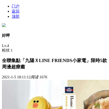
门户
返回
顶部
好呷
Lv.4
粉丝 1
全聯集點「九陽ＸLINE FRIENDS小家電」限時5款
周邊超療癒
2021-1-5 18:11:12
阅读 1676