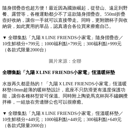
隨身摺疊壺也超方便！最近因為國旅崛起，從登山、遠足到野
餐、露營等，各種運動都少不了這款隨身摺疊壺。550ml折疊
壺好收納，讓你一手就可以直接帶走。同時，更附贈杯子與收
納袋，如此實用的單品，認真適合各位買來療癒自己。
▼ 全聯集點「九陽ＸLINE FRIENDS小家電」隨身摺疊壺／
10生鮮積分+799元；1000福利點+799元；300福利點+999元
（各款式限量2000台）
圖片來源：全聯
全聯集點「九陽ＸLINE FRIENDS小家電」恆溫暖杯墊
水放再久都是熱的！「九陽ＸLINE FRIENDS小家電」恆溫暖
杯墊10mm超薄的暖杯墊設計，底座不只防滑更有溫度保護功
能，讓你各種杯型皆可保溫。同時附上陶瓷馬克杯與不鏽鋼攪
拌棒，一組放在旁邊辦公也可以很療癒。
▼ 全聯集點「九陽ＸLINE FRIENDS小家電」恆溫暖杯墊／
10生鮮積分+449元；1000福利點+449元；300福利點+649元
（各款式限量2000台）