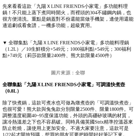
先來看看這款「九陽ＸLINE FRIENDS小家電」多功能料理
鍋！不只能上蒸下煮同時開火，而裡頭的304不鏽鋼內鍋，也
很方便清洗。重點是鍋蓋對不份還能當做手機架，邊使用還能
邊追劇或看食譜，一機多功能，超級實用。
▼ 全聯集點「九陽ＸLINE FRIENDS小家電」多功能料理鍋
（1.2L）／10生鮮積分+549元；1000福利點+549元；300福利
點+749元（莉莎款限量2400件、熊大款限量4500件）
圖片來源：全聯
全聯集點「九陽ＸLINE FRIENDS小家電」可調溫快煮壺
（0.8L）
除了快煮鍋，這款可煮水也可做為燉煮壺的「可調溫快煮壺」
也很可愛！熊大款與兔兔款分別限量2500件、限量1800件。可
調整溫度範圍40~95度保溫功能，外頭的高硼矽玻璃的材質，
讓冷熱溫差之下也不容易破。同時具備英國Strix精準控溫器來
防止乾燒，讓使用上更加安全。不過大家要注意，這款可是
1/22起才開放預購，想買的朋友可要把時間好好筆記下來。