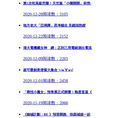
第1次吃高級芭樂！天竺鼠「小嘴開開」呆愣:
2020-12-28
阅读数：3105
地方老大「亞洲蹲」思考貓生 見鏡頭怒瞪
2020-12-22
阅读数：2152
清大電機藏女神 網：正到三用電錶測出電流
2020-12-09
阅读数：2265
超可愛創意便當大集合ヽ(●´∀`●)ﾉ
2020-12-01
阅读数：2458
「尋找小魔女」預售票正式開賣！熱度直逼《
2020-11-19
阅读数：2066
《御城計劃：RE 》預登開跑 快跟城娘一起