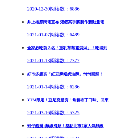
2020-12-30
阅读数：6886
井上雄彥閃電宣布 灌籃高手將製作新動畫電
2021-01-07
阅读数：6489
全家必吃前３名「重乳草莓霜淇淋」！吃得到
2021-01-13
阅读数：7377
好市多超夯「紅豆麻糬奶油酥」悄悄回歸！
2021-01-14
阅读数：6286
YTM限定！亞尼克超夯「焦糖布丁口味」回來
2021-03-16
阅读数：5325
蚵仔飽滿+麵線滑順！盤點北市7家人氣麵線