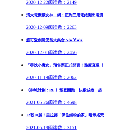
2020-12-22
阅读数：2149
清大電機藏女神 網：正到三用電錶測出電流
2020-12-09
阅读数：2263
超可愛創意便當大集合ヽ(●´∀`●)ﾉ
2020-12-01
阅读数：2456
「尋找小魔女」預售票正式開賣！熱度直逼《
2020-11-19
阅读数：2062
《御城計劃：RE 》預登開跑 快跟城娘一起
2021-05-26
阅读数：4698
12戰10勝！里拉德「保住鐵粉的家」暗示拓荒
2021-05-19
阅读数：3151