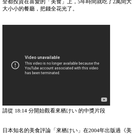
全都投資在喜愛的「美食」上，5年時間就吃了2萬間大
大小小的餐廳，把錢全花光了。
請從
18:14 分開始觀看
來栖けい 的中獎片段
日本知名的美食評論「來栖けい」在2004年出版過《美