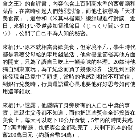
食之王》的食評書，內容包含上百間高水準的西餐廳和
菜品，在當時引起人們熱烈討論，而他也被譽為「天才
美食家」，還曾和《米其林指南》總經理進行對談。近
日，來栖けい受邀參加電視節目《じっくり聞いタロ
ウ》，公開了自己不為人知的秘密。
來栖けい原本就相當喜歡美食，但家境平凡，學生時代
都是靠著父母給的零用錢過活，他會盡量節省其他方面
的開支，只為了讓自己吃上一頓美味的料理。20歲時他
獨自到東京玩，為了紀念而買了幾張彩券，沒想到回家
後發現自己竟中了頭獎，當時的他感到相當不可置信，
到銀行兌獎時，行員還語重心長地要他好好思考如何使
用這筆鉅款。
來栖けい透露，他隱瞞了身旁所有的人自己中獎的事
實，連親生父母都不知道，而他把這些獎金全部投資在
美食上，每天可以吃下10公斤食物，5年內的時間共跑
了2萬間餐廳，也把獎金全都吃完了，只剩下原本的儲
蓄200萬日元（約新台幣54萬）。