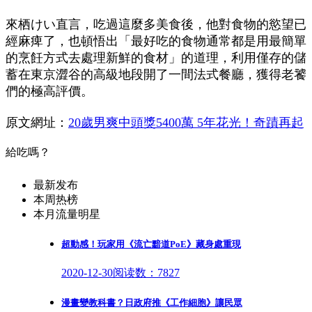
來栖けい直言，吃過這麼多美食後，他對食物的慾望已
經麻痺了，也頓悟出「最好吃的食物通常都是用最簡單
的烹飪方式去處理新鮮的食材」的道理，利用僅存的儲
蓄在東京澀谷的高級地段開了一間法式餐廳，獲得老饕
們的極高評價。
原文網址：
20歲男爽中頭獎5400萬 5年花光！奇蹟再起
給吃嗎？
最新发布
本周热榜
本月流量明星
超動感！玩家用《流亡黯道PoE》藏身處重現
2020-12-30
阅读数：7827
漫畫變教科書？日政府推《工作細胞》讓民眾