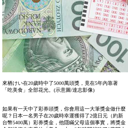
來栖けい在20歲時中了5000萬頭獎，竟在5年內靠著
「吃美食」全部花光。(示意圖/達志影像)
如果有一天中了彩券頭獎，你會用這一大筆獎金做什麼
呢？日本一名男子在20歲時幸運獲得了2億日元（約新
台幣5400萬）彩券獎金，他隱瞞父母這個事實，將獎金