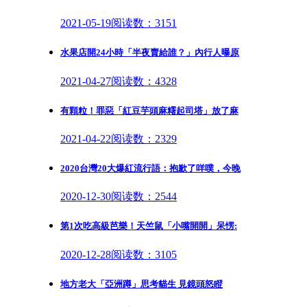
2021-05-19
阅读数：3151
水果店開24小時「半夜賣給誰？」內行人曝原
2021-04-27
阅读数：4328
有顆粒！罪惡「紅豆芋頭麻糬起司塔」放了麻
2021-04-22
阅读数：2329
2020台灣20大爆紅流行語：抱歉了咩噗，今晚
2020-12-30
阅读数：2544
第1次吃高級芭樂！天竺鼠「小嘴開開」呆愣:
2020-12-28
阅读数：3105
地方老大「亞洲蹲」思考貓生 見鏡頭怒瞪