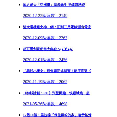
地方老大「亞洲蹲」思考貓生 見鏡頭怒瞪
2020-12-22
阅读数：2149
清大電機藏女神 網：正到三用電錶測出電流
2020-12-09
阅读数：2263
超可愛創意便當大集合ヽ(●´∀`●)ﾉ
2020-12-01
阅读数：2456
「尋找小魔女」預售票正式開賣！熱度直逼《
2020-11-19
阅读数：2062
《御城計劃：RE 》預登開跑 快跟城娘一起
2021-05-26
阅读数：4698
12戰10勝！里拉德「保住鐵粉的家」暗示拓荒