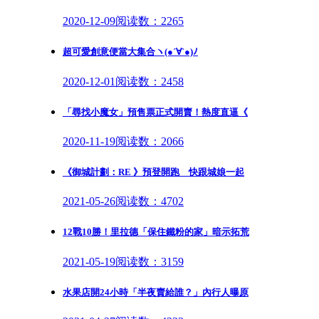
2020-12-09
阅读数：2265
超可愛創意便當大集合ヽ(●´∀`●)ﾉ
2020-12-01
阅读数：2458
「尋找小魔女」預售票正式開賣！熱度直逼《
2020-11-19
阅读数：2066
《御城計劃：RE 》預登開跑 快跟城娘一起
2021-05-26
阅读数：4702
12戰10勝！里拉德「保住鐵粉的家」暗示拓荒
2021-05-19
阅读数：3159
水果店開24小時「半夜賣給誰？」內行人曝原