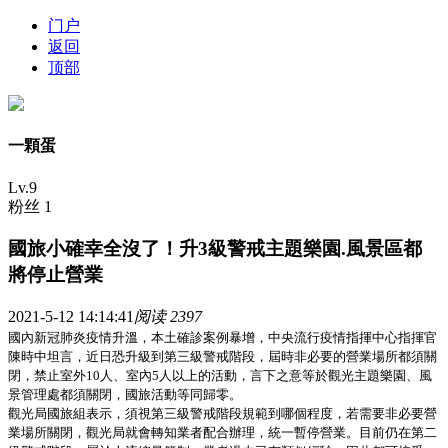
门户
返回
顶部
一顆蛋
Lv.9
粉丝 1
國旅小確幸全沒了！升3級警戒主題樂園.風景區都
將停止營業
2021-5-12 14:14:41
阅读 2397
國內新冠肺炎疫情升溫，本土確診案例暴增，中央流行疫情指揮中心指揮官
陳時中坦言，近日恐升級到第三級警戒階段，屆時非必要的營業場所都須關
閉，禁止室外10人、室內5人以上的活動，言下之意等於觀光主題樂園、風
景管理處都須關閉，國旅活動等同歸零。
觀光局國旅組表示，須視第三級警戒階段規範到哪個程度，若需要非必要營
業場所關閉，觀光局就會轉知業者配合辦理，統一暫停營業。目前仍在第二