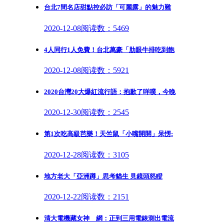
台北7間名店甜點控必訪「可麗露」的魅力難
2020-12-08
阅读数：5469
4人同行1人免費！台北萬豪「肋眼牛排吃到飽
2020-12-08
阅读数：5921
2020台灣20大爆紅流行語：抱歉了咩噗，今晚
2020-12-30
阅读数：2545
第1次吃高級芭樂！天竺鼠「小嘴開開」呆愣:
2020-12-28
阅读数：3105
地方老大「亞洲蹲」思考貓生 見鏡頭怒瞪
2020-12-22
阅读数：2151
清大電機藏女神 網：正到三用電錶測出電流