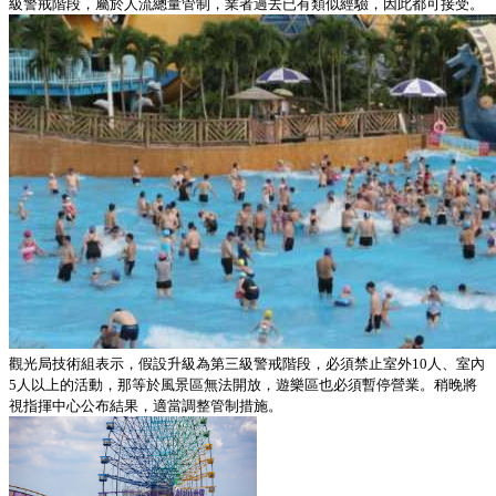
級警戒階段，屬於人流總量管制，業者過去已有類似經驗，因此都可接受。
觀光局技術組表示，假設升級為第三級警戒階段，必須禁止室外10人、室內
5人以上的活動，那等於風景區無法開放，遊樂區也必須暫停營業。稍晚將
視指揮中心公布結果，適當調整管制措施。