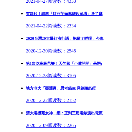
2021-04-27
阅读数：4333
有顆粒！罪惡「紅豆芋頭麻糬起司塔」放了麻
2021-04-22
阅读数：2334
2020台灣20大爆紅流行語：抱歉了咩噗，今晚
2020-12-30
阅读数：2545
第1次吃高級芭樂！天竺鼠「小嘴開開」呆愣:
2020-12-28
阅读数：3105
地方老大「亞洲蹲」思考貓生 見鏡頭怒瞪
2020-12-22
阅读数：2152
清大電機藏女神 網：正到三用電錶測出電流
2020-12-09
阅读数：2265