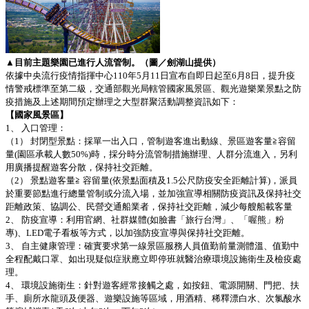
▲目前主題樂園已進行人流管制。（圖／劍湖山提供）
依據中央流行疫情指揮中心110年5月11日宣布自即日起至6月8日，提升疫
情警戒標準至第二級，交通部觀光局轄管國家風景區、觀光遊樂業景點之防
疫措施及上述期間預定辦理之大型群聚活動調整資訊如下：
【國家風景區】
1、 入口管理：
（1） 封閉型景點：採單一出入口，管制遊客進出動線、景區遊客量≧容留
量(園區承載人數50%)時，採分時分流管制措施辦理、人群分流進入，另利
用廣播提醒遊客分散，保持社交距離。
（2） 景點遊客量≧ 容留量(依景點面積及1.5公尺防疫安全距離計算)，派員
於重要節點進行總量管制或分流入場，並加強宣導相關防疫資訊及保持社交
距離政策、協調公、民營交通船業者，保持社交距離，減少每艘船載客量
2、 防疫宣導：利用官網、社群媒體(如臉書「旅行台灣」、「喔熊」粉
專)、LED電子看板等方式，以加強防疫宣導與保持社交距離。
3、 自主健康管理：確實要求第一線景區服務人員值勤前量測體溫、值勤中
全程配戴口罩、如出現疑似症狀應立即停班就醫治療環境設施衛生及檢疫處
理。
4、 環境設施衛生：針對遊客經常接觸之處，如按鈕、電源開關、門把、扶
手、廁所水龍頭及便器、遊樂設施等區域，用酒精、稀釋漂白水、次氯酸水