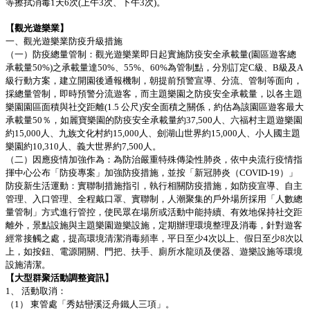
等擦拭消毒1天6次(上午3次、下午3次)。
【觀光遊樂業】
一、觀光遊樂業防疫升級措施
（一）防疫總量管制：觀光遊樂業即日起實施防疫安全承載量(園區遊客總
承載量50%)之承載量達50%、55%、60%為管制點，分別訂定C級、B級及A
級行動方案，建立開園後通報機制，朝提前預警宣導、分流、管制等面向，
採總量管制，即時預警分流遊客，而主題樂園之防疫安全承載量，以各主題
樂園園區面積與社交距離(1.5 公尺)安全面積之關係，約估為該園區遊客最大
承載量50％，如麗寶樂園的防疫安全承載量約37,500人、六福村主題遊樂園
約15,000人、九族文化村約15,000人、劍湖山世界約15,000人、小人國主題
樂園約10,310人、義大世界約7,500人。
（二）因應疫情加強作為：為防治嚴重特殊傳染性肺炎，依中央流行疫情指
揮中心公布「防疫專案」加強防疫措施，並按「新冠肺炎（COVID-19）」
防疫新生活運動：實聯制措施指引，執行相關防疫措施，如防疫宣導、自主
管理、入口管理、全程戴口罩、實聯制，人潮聚集的戶外場所採用「人數總
量管制」方式進行管控，使民眾在場所或活動中能持續、有效地保持社交距
離外，景點設施與主題樂園遊樂設施，定期辦理環境整理及消毒，針對遊客
經常接觸之處，提高環境清潔消毒頻率，平日至少4次以上、假日至少8次以
上，如按鈕、電源開關、門把、扶手、廁所水龍頭及便器、遊樂設施等環境
設施清潔。
【大型群聚活動調整資訊】
1、 活動取消：
（1） 東管處「秀姑巒溪泛舟鐵人三項」。