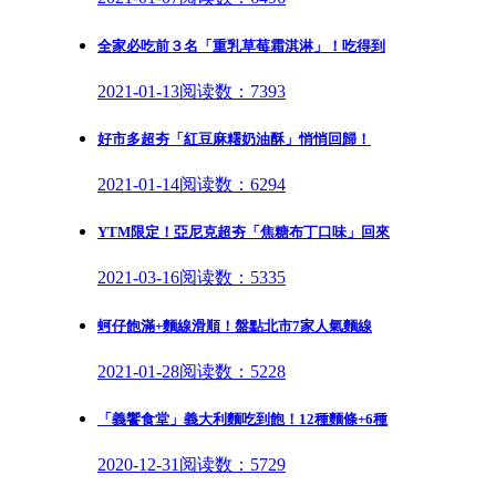
全家必吃前３名「重乳草莓霜淇淋」！吃得到
2021-01-13
阅读数：7393
好市多超夯「紅豆麻糬奶油酥」悄悄回歸！
2021-01-14
阅读数：6294
YTM限定！亞尼克超夯「焦糖布丁口味」回來
2021-03-16
阅读数：5335
蚵仔飽滿+麵線滑順！盤點北市7家人氣麵線
2021-01-28
阅读数：5228
「義饗食堂」義大利麵吃到飽！12種麵條+6種
2020-12-31
阅读数：5729