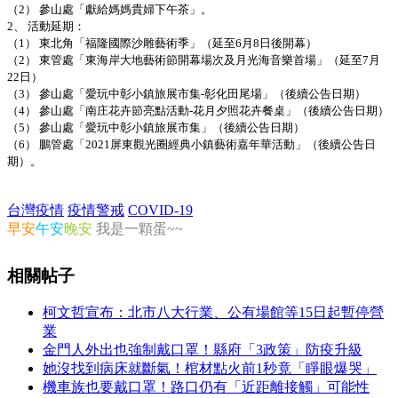
（2） 參山處「獻給媽媽貴婦下午茶」。
2、 活動延期：
（1） 東北角「福隆國際沙雕藝術季」（延至6月8日後開幕）
（2） 東管處「東海岸大地藝術節開幕場次及月光海音樂首場」（延至7月
22日）
（3） 參山處「愛玩中彰小鎮旅展市集-彰化田尾場」（後續公告日期）
（4） 參山處「南庄花卉節亮點活動-花月夕照花卉餐桌」（後續公告日期）
（5） 參山處「愛玩中彰小鎮旅展市集」（後續公告日期）
（6） 鵬管處「2021屏東觀光圈經典小鎮藝術嘉年華活動」（後續公告日
期）。
台灣疫情
疫情警戒
COVID-19
早安
午安
晚安
我是一顆蛋~~
相關帖子
柯文哲宣布：北市八大行業、公有場館等15日起暫停營
業
金門人外出也強制戴口罩！縣府「3政策」防疫升級
她沒找到病床就斷氣！棺材點火前1秒竟「睜眼爆哭」
機車族也要戴口罩！路口仍有「近距離接觸」可能性