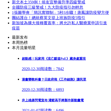
新北本土359例！侯友宜整備升準四級警戒
全國防疫三級警戒！九大防疫指引勿輕忽
1張圖學會「簡訊實聯制」5秒3步驟！唐鳳讓防疫變方便
團結護台！總統蔡英文提上班族防疫5指引
新加坡為擴大接種覆蓋率：將允許私人醫療業申請引進
疫苗
最新发布
本周热榜
本月流量明星
超動感！玩家用《流亡黯道PoE》藏身處重現
2020-12-30
阅读数：7842
漫畫變教科書？日政府推《工作細胞》讓民眾
2020-12-30
阅读数：6893
井上雄彥閃電宣布 灌籃高手將製作新動畫電
2021-01-07
阅读数：6496