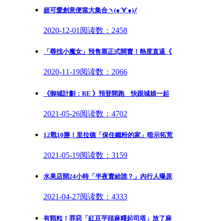
超可愛創意便當大集合ヽ(●´∀`●)ﾉ
2020-12-01
阅读数：2458
「尋找小魔女」預售票正式開賣！熱度直逼《
2020-11-19
阅读数：2066
《御城計劃：RE 》預登開跑 快跟城娘一起
2021-05-26
阅读数：4702
12戰10勝！里拉德「保住鐵粉的家」暗示拓荒
2021-05-19
阅读数：3159
水果店開24小時「半夜賣給誰？」內行人曝原
2021-04-27
阅读数：4333
有顆粒！罪惡「紅豆芋頭麻糬起司塔」放了麻