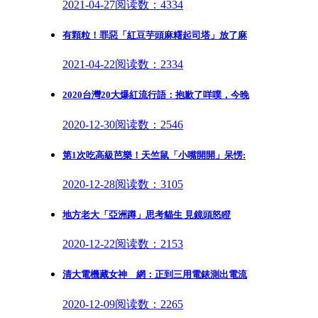
2021-04-27
阅读数：4334
有顆粒！罪惡「紅豆芋頭麻糬起司塔」放了麻
2021-04-22
阅读数：2334
2020台灣20大爆紅流行語：抱歉了咩噗，今晚
2020-12-30
阅读数：2546
第1次吃高級芭樂！天竺鼠「小嘴開開」呆愣:
2020-12-28
阅读数：3105
地方老大「亞洲蹲」思考貓生 見鏡頭怒瞪
2020-12-22
阅读数：2153
清大電機藏女神 網：正到三用電錶測出電流
2020-12-09
阅读数：2265