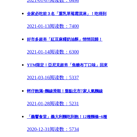
2021-01-07
阅读数：6498
全家必吃前３名「重乳草莓霜淇淋」！吃得到
2021-01-13
阅读数：7400
好市多超夯「紅豆麻糬奶油酥」悄悄回歸！
2021-01-14
阅读数：6300
YTM限定！亞尼克超夯「焦糖布丁口味」回來
2021-03-16
阅读数：5337
蚵仔飽滿+麵線滑順！盤點北市7家人氣麵線
2021-01-28
阅读数：5231
「義饗食堂」義大利麵吃到飽！12種麵條+6種
2020-12-31
阅读数：5734