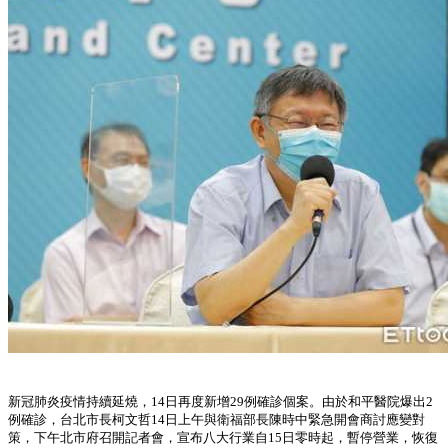
新冠肺炎疫情持續延燒，14日再度新增29例確診個案。由於和平醫院爆出2
例確診，台北市長柯文哲14日上午與衛福部長陳時中緊急開會商討應變對
策，下午北市府召開記者會，宣布八大行業自15日零時起，暫停營業，恢復