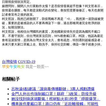
日期視疫情狀況而定。
媒體問到，關閉八大行業動作太慢？是否疫情發展超乎想像？柯文哲表示，
疫情還在擴散，每天都是滾動式的在變化，會按照需要做修正，每天也會開
記者會宣布之後的政策。
柯文哲說，既然已經散開了，防疫戰略不再是「+0」，既然第一道防線被突
破，重要的是被感染的人不要再傳染下一個，過去那種周邊完全乾淨的狀
況，短期沒辦法。
柯文哲說，他相信台灣國民的素質，其他國家疫情失控是因為國民不戴口
罩、不遵守規則，但台灣就算沒罰則，98%都會戴口罩。柯說，他認為最近
會有這波疫情，是因為台灣太安全太久，會有疏忽，特別遇到超級感染者，
未來只要大家口罩戴上去、勤洗手、保持社交距離，傳染一陣子就會少掉。
台灣疫情
COVID-19
早安
午安
晚安
我是一顆蛋~~
相關帖子
呂秋遠6點建議「讓病毒傳播斷鏈」3萬人感動讚爆
金門人外出也強制戴口罩！縣府「3政策」防疫升級
她沒找到病床就斷氣！棺材點火前1秒竟「睜眼爆哭」
機車族也要戴口罩！路口仍有「近距離接觸」可能性