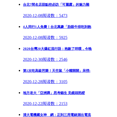
台北7間名店甜點控必訪「可麗露」的魅力難
2020-12-08
阅读数：5473
4人同行1人免費！台北萬豪「肋眼牛排吃到飽
2020-12-08
阅读数：5925
2020台灣20大爆紅流行語：抱歉了咩噗，今晚
2020-12-30
阅读数：2546
第1次吃高級芭樂！天竺鼠「小嘴開開」呆愣:
2020-12-28
阅读数：3105
地方老大「亞洲蹲」思考貓生 見鏡頭怒瞪
2020-12-22
阅读数：2153
清大電機藏女神 網：正到三用電錶測出電流