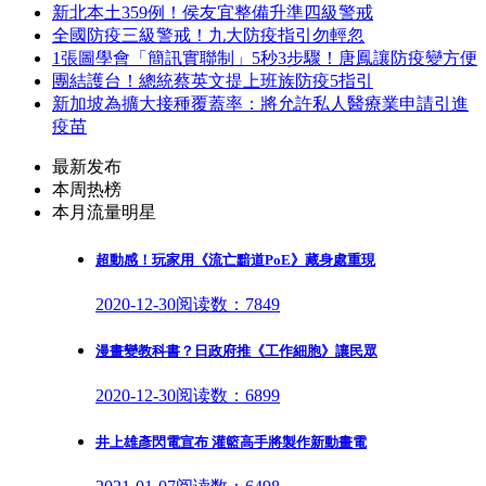
新北本土359例！侯友宜整備升準四級警戒
全國防疫三級警戒！九大防疫指引勿輕忽
1張圖學會「簡訊實聯制」5秒3步驟！唐鳳讓防疫變方便
團結護台！總統蔡英文提上班族防疫5指引
新加坡為擴大接種覆蓋率：將允許私人醫療業申請引進
疫苗
最新发布
本周热榜
本月流量明星
超動感！玩家用《流亡黯道PoE》藏身處重現
2020-12-30
阅读数：7849
漫畫變教科書？日政府推《工作細胞》讓民眾
2020-12-30
阅读数：6899
井上雄彥閃電宣布 灌籃高手將製作新動畫電