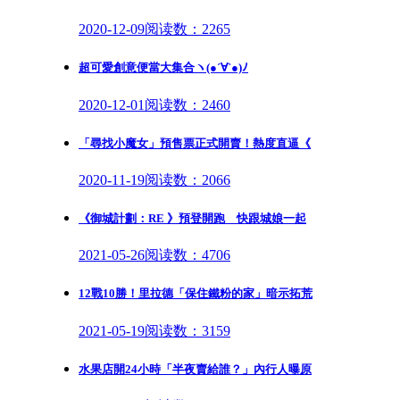
2020-12-09
阅读数：2265
超可愛創意便當大集合ヽ(●´∀`●)ﾉ
2020-12-01
阅读数：2460
「尋找小魔女」預售票正式開賣！熱度直逼《
2020-11-19
阅读数：2066
《御城計劃：RE 》預登開跑 快跟城娘一起
2021-05-26
阅读数：4706
12戰10勝！里拉德「保住鐵粉的家」暗示拓荒
2021-05-19
阅读数：3159
水果店開24小時「半夜賣給誰？」內行人曝原