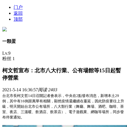
门户
返回
顶部
一顆蛋
Lv.9
粉丝 1
柯文哲宣布：北市八大行業、公有場館等15日起暫
停營業
2021-5-14 16:36:57
阅读 2403
台北市長柯文哲14日召開記者會表示，中央在2點發布消息，新增本土29
例，其中有16例跟萬華有相關，顯然疫情還繼續在蔓延，因此防疫要往上升
級，明天開始台北市公有場所，八大類行業（舞廳、舞場、酒吧、咖啡、茶
室、夜店、三溫暖、飲酒店、飲茶店）、電子遊戲業、網咖等場所，同步發
布停業通知。