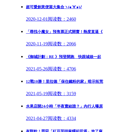
超可愛創意便當大集合ヽ(●´∀`●)ﾉ
2020-12-01
阅读数：2460
「尋找小魔女」預售票正式開賣！熱度直逼《
2020-11-19
阅读数：2066
《御城計劃：RE 》預登開跑 快跟城娘一起
2021-05-26
阅读数：4706
12戰10勝！里拉德「保住鐵粉的家」暗示拓荒
2021-05-19
阅读数：3159
水果店開24小時「半夜賣給誰？」內行人曝原
2021-04-27
阅读数：4334
有顆粒！罪惡「紅豆芋頭麻糬起司塔」放了麻