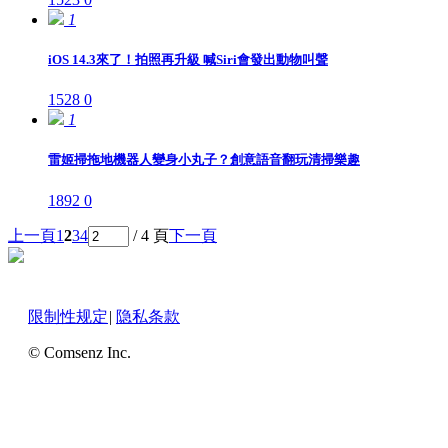
1
iOS 14.3來了！拍照再升級 喊Siri會發出動物叫聲
1528
0
1
雷姬掃拖地機器人變身小丸子？創意語音翻玩清掃樂趣
1892
0
上一頁
1
2
3
4
/ 4 頁
下一頁
限制性规定
|
隐私条款
© Comsenz Inc.