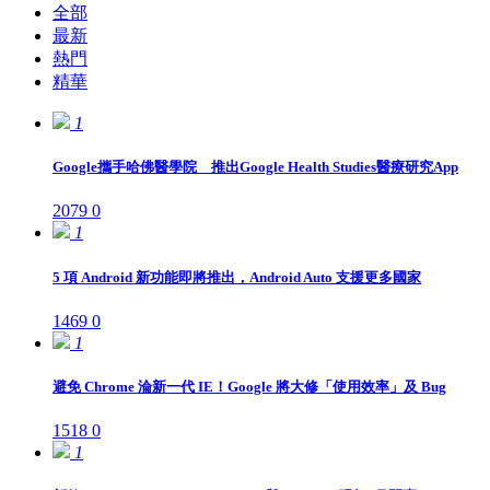
全部
最新
熱門
精華
1
Google攜手哈佛醫學院 推出Google Health Studies醫療研究App
2079
0
1
5 項 Android 新功能即將推出，Android Auto 支援更多國家
1469
0
1
避免 Chrome 淪新一代 IE！Google 將大修「使用效率」及 Bug
1518
0
1