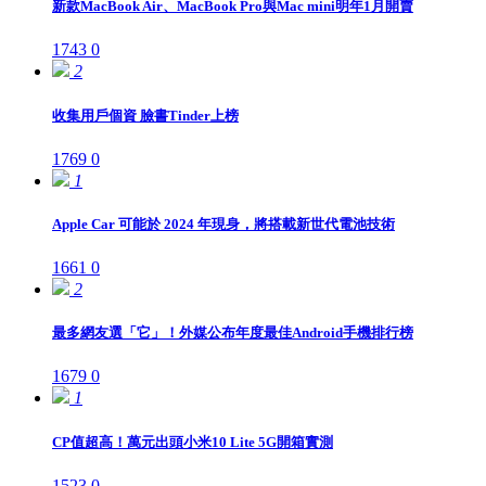
新款MacBook Air、MacBook Pro與Mac mini明年1月開賣
1743
0
2
收集用戶個資 臉書Tinder上榜
1769
0
1
Apple Car 可能於 2024 年現身，將搭載新世代電池技術
1661
0
2
最多網友選「它」！外媒公布年度最佳Android手機排行榜
1679
0
1
CP值超高！萬元出頭小米10 Lite 5G開箱實測
1523
0