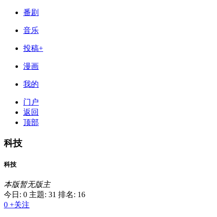
番剧
音乐
投稿+
漫画
我的
门户
返回
顶部
科技
科技
本版暂无版主
今日: 0
主題: 31
排名: 16
0
+关注