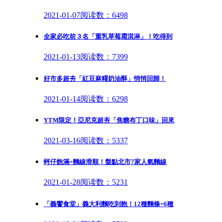
2021-01-07
阅读数：6498
全家必吃前３名「重乳草莓霜淇淋」！吃得到
2021-01-13
阅读数：7399
好市多超夯「紅豆麻糬奶油酥」悄悄回歸！
2021-01-14
阅读数：6298
YTM限定！亞尼克超夯「焦糖布丁口味」回來
2021-03-16
阅读数：5337
蚵仔飽滿+麵線滑順！盤點北市7家人氣麵線
2021-01-28
阅读数：5231
「義饗食堂」義大利麵吃到飽！12種麵條+6種