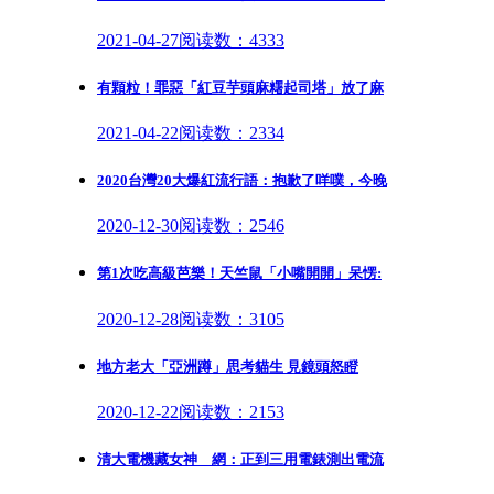
2021-04-27
阅读数：4333
有顆粒！罪惡「紅豆芋頭麻糬起司塔」放了麻
2021-04-22
阅读数：2334
2020台灣20大爆紅流行語：抱歉了咩噗，今晚
2020-12-30
阅读数：2546
第1次吃高級芭樂！天竺鼠「小嘴開開」呆愣:
2020-12-28
阅读数：3105
地方老大「亞洲蹲」思考貓生 見鏡頭怒瞪
2020-12-22
阅读数：2153
清大電機藏女神 網：正到三用電錶測出電流