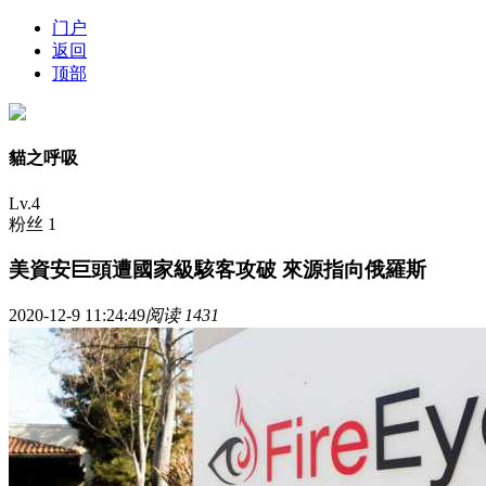
门户
返回
顶部
貓之呼吸
Lv.4
粉丝 1
美資安巨頭遭國家級駭客攻破 來源指向俄羅斯
2020-12-9 11:24:49
阅读 1431