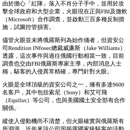
由於擔心「紅隊」落入不肖分子手中，並用於攻
擊全球政府和大型企業，火眼現在正與FBI及微軟
（Microsoft）合作調查，並啟動三百多種反制措
施，試圖控管損害。
儘管火眼並未將俄羅斯列為始作俑者，但資安公
司Rendition INfosec總裁威廉斯（Jake Williams）
透露，這次事件與過往俄國行動相當一致，目前
調查也交由FBI俄羅斯專家主導，內部消息人士
稱，駭客的入侵異常精確，專門針對火眼。
火眼是全球頂級的資安公司之一，擁有多達9600
名客戶，其中包括索尼（Sony）和艾可飛
（Equifax）等公司，也與美國國土安全部有合作
關係。
縱使入侵動機尚不清楚，但火眼確實與俄羅斯有
所淵源。近年來該公司因揭露國家級駭客的活動