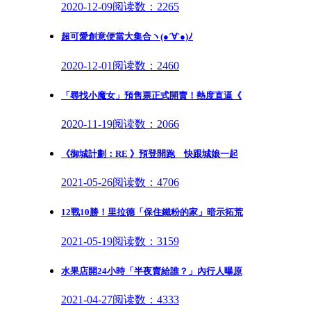
2020-12-09
阅读数：2265
超可愛創意便當大集合ヽ(●´∀`●)ﾉ
2020-12-01
阅读数：2460
「尋找小魔女」預售票正式開賣！熱度直逼《
2020-11-19
阅读数：2066
《御城計劃：RE 》預登開跑 快跟城娘一起
2021-05-26
阅读数：4706
12戰10勝！里拉德「保住鐵粉的家」暗示拓荒
2021-05-19
阅读数：3159
水果店開24小時「半夜賣給誰？」內行人曝原
2021-04-27
阅读数：4333