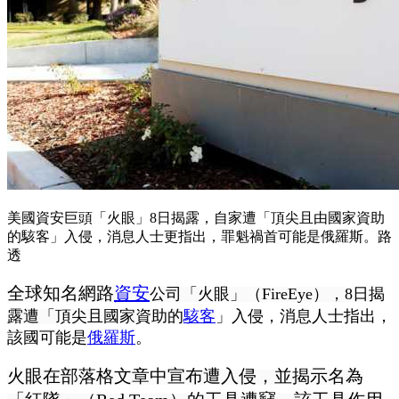
美國資安巨頭「火眼」8日揭露，自家遭「頂尖且由國家資助
的駭客」入侵，消息人士更指出，罪魁禍首可能是俄羅斯。路
透
全球知名網路
資安
公司「火眼」（FireEye），8日揭
露遭「頂尖且國家資助的
駭客
」入侵，消息人士指出，
該國可能是
俄羅斯
。
火眼在部落格文章中宣布遭入侵，並揭示名為