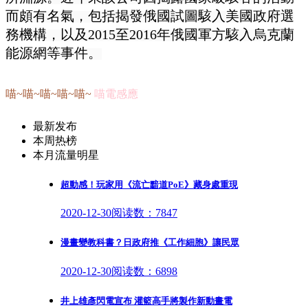
而頗有名氣，包括揭發俄國試圖駭入美國政府選
務機構，以及2015至2016年俄國軍方駭入烏克蘭
能源網等事件。
喵~喵~喵~喵~喵~
喵電感應
最新发布
本周热榜
本月流量明星
超動感！玩家用《流亡黯道PoE》藏身處重現
2020-12-30
阅读数：7847
漫畫變教科書？日政府推《工作細胞》讓民眾
2020-12-30
阅读数：6898
井上雄彥閃電宣布 灌籃高手將製作新動畫電