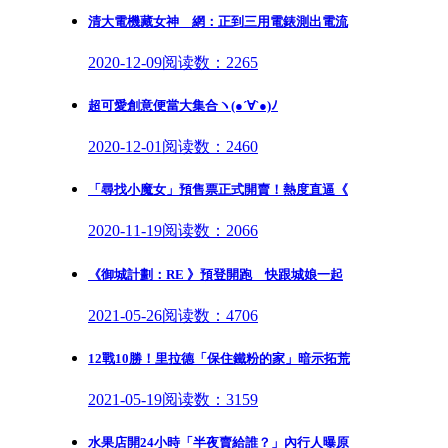
清大電機藏女神 網：正到三用電錶測出電流
2020-12-09
阅读数：2265
超可愛創意便當大集合ヽ(●´∀`●)ﾉ
2020-12-01
阅读数：2460
「尋找小魔女」預售票正式開賣！熱度直逼《
2020-11-19
阅读数：2066
《御城計劃：RE 》預登開跑 快跟城娘一起
2021-05-26
阅读数：4706
12戰10勝！里拉德「保住鐵粉的家」暗示拓荒
2021-05-19
阅读数：3159
水果店開24小時「半夜賣給誰？」內行人曝原