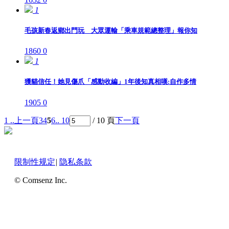
1
毛孩新春返鄉出門玩 大眾運輸「乘車規範總整理」報你知
1860
0
1
獲貓信任！她見傷爪「感動收編」1年後知真相嘆:自作多情
1905
0
1 ..
上一頁
3
4
5
6
.. 10
/ 10 頁
下一頁
限制性规定
|
隐私条款
© Comsenz Inc.