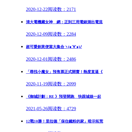
2020-12-22
阅读数：2171
清大電機藏女神 網：正到三用電錶測出電流
2020-12-09
阅读数：2284
超可愛創意便當大集合ヽ(●´∀`●)ﾉ
2020-12-01
阅读数：2486
「尋找小魔女」預售票正式開賣！熱度直逼《
2020-11-19
阅读数：2099
《御城計劃：RE 》預登開跑 快跟城娘一起
2021-05-26
阅读数：4729
12戰10勝！里拉德「保住鐵粉的家」暗示拓荒