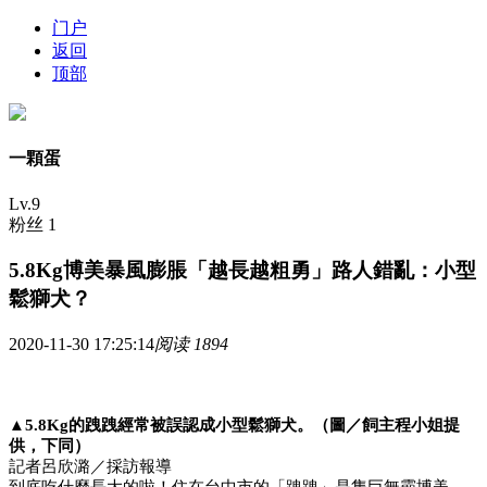
门户
返回
顶部
一顆蛋
Lv.9
粉丝 1
5.8Kg博美暴風膨脹「越長越粗勇」路人錯亂：小型
鬆獅犬？
2020-11-30 17:25:14
阅读 1894
▲5.8Kg的跩跩經常被誤認成小型鬆獅犬。（圖／飼主程小姐提
供，下同）
記者呂欣潞／採訪報導
到底吃什麼長大的啦！住在台中市的「跩跩」是隻巨無霸博美