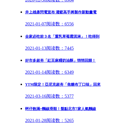
井上雄彥閃電宣布 灌籃高手將製作新動畫電
2021-01-07
阅读数：6556
全家必吃前３名「重乳草莓霜淇淋」！吃得到
2021-01-13
阅读数：7445
好市多超夯「紅豆麻糬奶油酥」悄悄回歸！
2021-01-14
阅读数：6349
YTM限定！亞尼克超夯「焦糖布丁口味」回來
2021-03-16
阅读数：5377
蚵仔飽滿+麵線滑順！盤點北市7家人氣麵線
2021-01-28
阅读数：5265