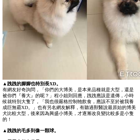
▲跩跩的腳腳也特別長XD。
有網友好奇詢問，「你們的大博美，是本來品種就是大型，還是
被你們『養大』的呢？」程小姐則回應，跩跩應該是遺傳，小時
候就特別大隻了，「我也很嚴格控制牠飲食，應該不至於被我養
成巨無霸XD。」也有另名網友解釋，有聽過獸醫說最原始的博美
犬比較大型，後來因為興盛小博美，才逐漸改良變比較多是小隻
的！
▲跩跩的毛多到像一顆球。