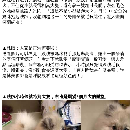
犬，不但從小就長得相當大隻，還有著一雙粗壯長腿，灰金毛色
的牠經常被路人詢問，「這是不是小型鬆獅犬？」日前166公分的
媽咪抱起跩跩，沒想到超過一半的身體全被毛孩遮住，驚人畫面
笑翻網友！
▲跩跩：人家是正港博美啦！
透過照片可以看見，跩跩被媽咪雙手抓起舉高高，露出一臉呆萌
的表情盯著鏡頭，乍看之下就像隻「鬆獅寶寶」般可愛，讓人差
點品種錯亂。飼主程小姐受訪時表示，小時候只覺得跩跩毛很
澎、腳很長，沒想到會長這麼大隻，「有人問我是什麼品種，說
是博美後都會驚呼說沒看過這種顏色的！」
▲跩跩小時候就特別大隻，右邊是剛滿2個月大的體型。