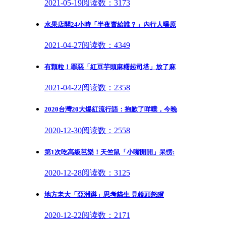
2021-05-19
阅读数：3173
水果店開24小時「半夜賣給誰？」內行人曝原
2021-04-27
阅读数：4349
有顆粒！罪惡「紅豆芋頭麻糬起司塔」放了麻
2021-04-22
阅读数：2358
2020台灣20大爆紅流行語：抱歉了咩噗，今晚
2020-12-30
阅读数：2558
第1次吃高級芭樂！天竺鼠「小嘴開開」呆愣:
2020-12-28
阅读数：3125
地方老大「亞洲蹲」思考貓生 見鏡頭怒瞪
2020-12-22
阅读数：2171