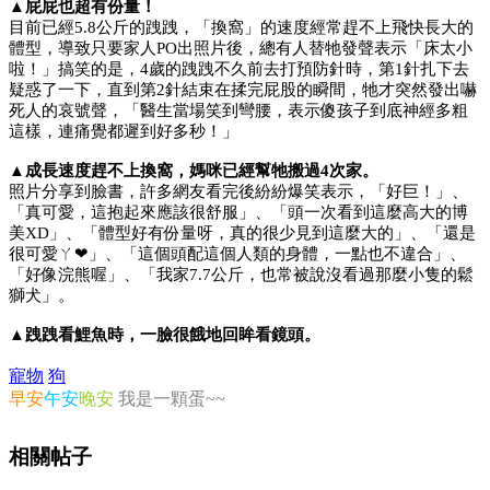
▲屁屁也超有份量！
目前已經5.8公斤的跩跩，「換窩」的速度經常趕不上飛快長大的
體型，導致只要家人PO出照片後，總有人替牠發聲表示「床太小
啦！」搞笑的是，4歲的跩跩不久前去打預防針時，第1針扎下去
疑惑了一下，直到第2針結束在揉完屁股的瞬間，牠才突然發出嚇
死人的哀號聲，「醫生當場笑到彎腰，表示傻孩子到底神經多粗
這樣，連痛覺都遲到好多秒！」
▲成長速度趕不上換窩，媽咪已經幫牠搬過4次家。
照片分享到臉書，許多網友看完後紛紛爆笑表示，「好巨！」、
「真可愛，這抱起來應該很舒服」、「頭一次看到這麼高大的博
美XD」、「體型好有份量呀，真的很少見到這麼大的」、「還是
很可愛ㄚ❤」、「這個頭配這個人類的身體，一點也不違合」、
「好像浣熊喔」、「我家7.7公斤，也常被說沒看過那麼小隻的鬆
獅犬」。
▲跩跩看鯉魚時，一臉很餓地回眸看鏡頭。
寵物
狗
早安
午安
晚安
我是一顆蛋~~
相關帖子