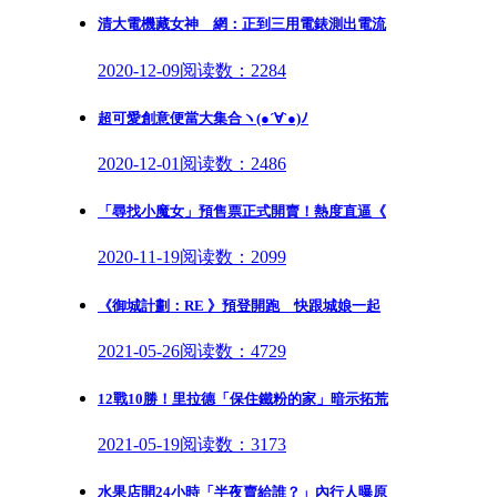
清大電機藏女神 網：正到三用電錶測出電流
2020-12-09
阅读数：2284
超可愛創意便當大集合ヽ(●´∀`●)ﾉ
2020-12-01
阅读数：2486
「尋找小魔女」預售票正式開賣！熱度直逼《
2020-11-19
阅读数：2099
《御城計劃：RE 》預登開跑 快跟城娘一起
2021-05-26
阅读数：4729
12戰10勝！里拉德「保住鐵粉的家」暗示拓荒
2021-05-19
阅读数：3173
水果店開24小時「半夜賣給誰？」內行人曝原