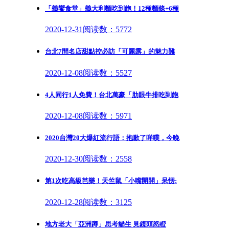
「義饗食堂」義大利麵吃到飽！12種麵條+6種
2020-12-31
阅读数：5772
台北7間名店甜點控必訪「可麗露」的魅力難
2020-12-08
阅读数：5527
4人同行1人免費！台北萬豪「肋眼牛排吃到飽
2020-12-08
阅读数：5971
2020台灣20大爆紅流行語：抱歉了咩噗，今晚
2020-12-30
阅读数：2558
第1次吃高級芭樂！天竺鼠「小嘴開開」呆愣:
2020-12-28
阅读数：3125
地方老大「亞洲蹲」思考貓生 見鏡頭怒瞪