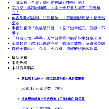
「臉塞腋下含淚」膽小喵被嚇到找爸討抱！
花心柴「腳踏兩輛車」：本汪全都要 ! 網笑：在練核
心？
伸舌偷吃卻舔到「防盜措施」！羞恥圈妙用是：是天然
桌罩
半夜如廁傳「急促敲門聲」！見「鐵青臉孔」怒瞪：不
揪？
「無處安放小手手」天竺鼠乖乖仰躺剪指甲好像玩偶
準備起鍋！憨汪玩繩結竟變「醬油東坡肉」滷得很柴喔
偷筷子想討玩！金金「小心機」遭破解秒變苦瓜臉
最新发布
本周热榜
本月流量明星
超動感！玩家用《流亡黯道PoE》藏身處重現
2020-12-30
阅读数：7914
漫畫變教科書？日政府推《工作細胞》讓民眾
2020-12-30
阅读数：6964