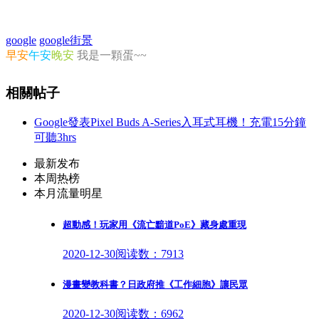
google
google街景
早安
午安
晚安
我是一顆蛋~~
相關帖子
Google發表Pixel Buds A-Series入耳式耳機！充電15分鐘
可聽3hrs
最新发布
本周热榜
本月流量明星
超動感！玩家用《流亡黯道PoE》藏身處重現
2020-12-30
阅读数：7913
漫畫變教科書？日政府推《工作細胞》讓民眾
2020-12-30
阅读数：6962