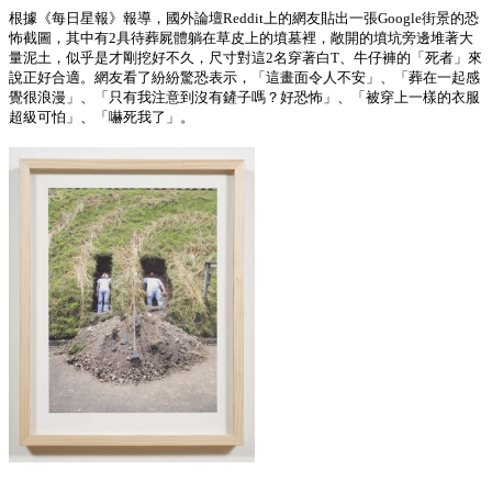
根據《每日星報》報導，國外論壇Reddit上的網友貼出一張Google街景的恐
怖截圖，其中有2具待葬屍體躺在草皮上的墳墓裡，敞開的墳坑旁邊堆著大
量泥土，似乎是才剛挖好不久，尺寸對這2名穿著白T、牛仔褲的「死者」來
說正好合適。網友看了紛紛驚恐表示，「這畫面令人不安」、「葬在一起感
覺很浪漫」、「只有我注意到沒有鏟子嗎？好恐怖」、「被穿上一樣的衣服
超級可怕」、「嚇死我了」。