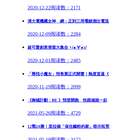
2020-12-22
阅读数：2171
清大電機藏女神 網：正到三用電錶測出電流
2020-12-09
阅读数：2284
超可愛創意便當大集合ヽ(●´∀`●)ﾉ
2020-12-01
阅读数：2485
「尋找小魔女」預售票正式開賣！熱度直逼《
2020-11-19
阅读数：2099
《御城計劃：RE 》預登開跑 快跟城娘一起
2021-05-26
阅读数：4729
12戰10勝！里拉德「保住鐵粉的家」暗示拓荒
2021-05-19
阅读数：3172