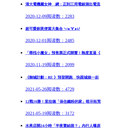
清大電機藏女神 網：正到三用電錶測出電流
2020-12-09
阅读数：2283
超可愛創意便當大集合ヽ(●´∀`●)ﾉ
2020-12-01
阅读数：2485
「尋找小魔女」預售票正式開賣！熱度直逼《
2020-11-19
阅读数：2099
《御城計劃：RE 》預登開跑 快跟城娘一起
2021-05-26
阅读数：4729
12戰10勝！里拉德「保住鐵粉的家」暗示拓荒
2021-05-19
阅读数：3172
水果店開24小時「半夜賣給誰？」內行人曝原