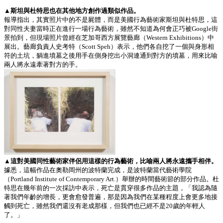
▲斯坦與杜特思也在其他地方創作過類似作品。
報導指出，其實照片中的不是屍體，而是美國行為藝術家斯坦與杜特思，這
對同性夫妻當時正在進行一場行為藝術，雖然不知道為何會正巧被Google街
景拍到，但現場照片曾經在芝加哥西方展覽藝廊（Western Exhibitions）中
展出。藝廊負責人史考特（Scott Speh）表示，他們各自挖了一個與身形相
符的土坑，躺進墳墓之後用手在側身挖出小洞連通到對方的墳墓，用來比喻
兩人將永遠牽著對方的手。
▲這對美國同性藝術家伴侶用這樣的行為藝術，比喻兩人將永遠攜手相伴。
據悉，這幅作品在奧勒岡州的波特蘭完成，是波特蘭當代藝術學院
（Portland Institute of Contemporary Art.）舉辦的時間藝術節的部分作品。杜
特思在幾年前的一次採訪中表示，死亡是貫穿很多作品的主題，「我認為隨
著我們年齡的增長，更會愈發普遍，那是因為我們在某種程度上會更多地接
觸到死亡，雖然我們還沒有老成那樣，但我們也已經不是20歲的年輕人
了。」