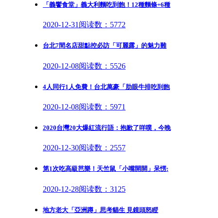
「義饗食堂」義大利麵吃到飽！12種麵條+6種
2020-12-31
阅读数：5772
台北7間名店甜點控必訪「可麗露」的魅力難
2020-12-08
阅读数：5526
4人同行1人免費！台北萬豪「肋眼牛排吃到飽
2020-12-08
阅读数：5971
2020台灣20大爆紅流行語：抱歉了咩噗，今晚
2020-12-30
阅读数：2557
第1次吃高級芭樂！天竺鼠「小嘴開開」呆愣:
2020-12-28
阅读数：3125
地方老大「亞洲蹲」思考貓生 見鏡頭怒瞪