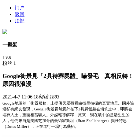
门户
返回
顶部
一顆蛋
Lv.9
粉丝 1
Google街景見「2具待葬屍體」嚇發毛 真相反轉！
原因很浪漫
2021-4-7 11:06:18
阅读 1883
G
oogle地圖的「街景服務」上提供民眾觀看由衛星拍攝的真實地景。國外論
壇卻有網友發現，Google街景竟然意外拍下2具屍體躺在墳坑之中，即將被
埋葬入土，畫面相當駭人。外媒報導解釋，原來，躺在墳中的是活生生的
人，他們來自是美國芝加哥的藝術家斯坦（Stan Shellabarger）與杜特思
（Dutes Miller），正在進行一場行為藝術
。