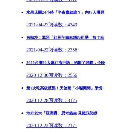
水果店開24小時「半夜賣給誰？」內行人曝原
2021-04-27
阅读数：4349
有顆粒！罪惡「紅豆芋頭麻糬起司塔」放了麻
2021-04-22
阅读数：2356
2020台灣20大爆紅流行語：抱歉了咩噗，今晚
2020-12-30
阅读数：2556
第1次吃高級芭樂！天竺鼠「小嘴開開」呆愣:
2020-12-28
阅读数：3125
地方老大「亞洲蹲」思考貓生 見鏡頭怒瞪
2020-12-22
阅读数：2171