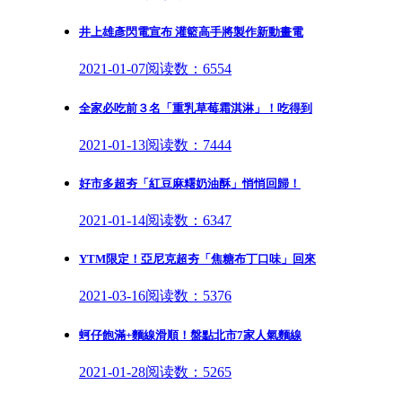
井上雄彥閃電宣布 灌籃高手將製作新動畫電
2021-01-07
阅读数：6554
全家必吃前３名「重乳草莓霜淇淋」！吃得到
2021-01-13
阅读数：7444
好市多超夯「紅豆麻糬奶油酥」悄悄回歸！
2021-01-14
阅读数：6347
YTM限定！亞尼克超夯「焦糖布丁口味」回來
2021-03-16
阅读数：5376
蚵仔飽滿+麵線滑順！盤點北市7家人氣麵線
2021-01-28
阅读数：5265