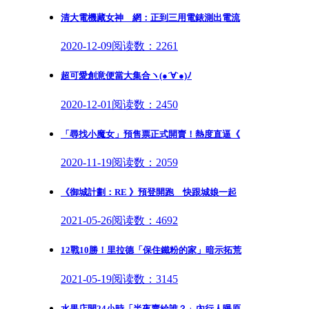
清大電機藏女神 網：正到三用電錶測出電流
2020-12-09
阅读数：2261
超可愛創意便當大集合ヽ(●´∀`●)ﾉ
2020-12-01
阅读数：2450
「尋找小魔女」預售票正式開賣！熱度直逼《
2020-11-19
阅读数：2059
《御城計劃：RE 》預登開跑 快跟城娘一起
2021-05-26
阅读数：4692
12戰10勝！里拉德「保住鐵粉的家」暗示拓荒
2021-05-19
阅读数：3145
水果店開24小時「半夜賣給誰？」內行人曝原