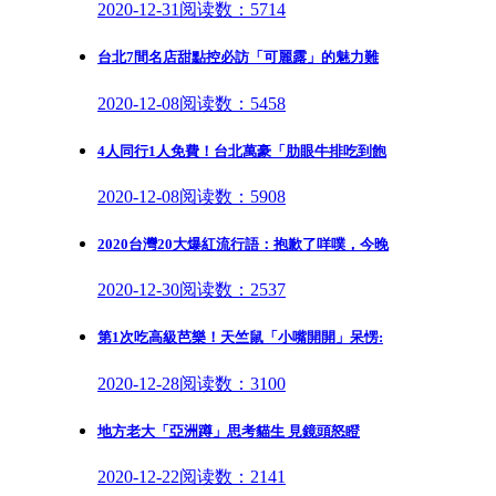
2020-12-31
阅读数：5714
台北7間名店甜點控必訪「可麗露」的魅力難
2020-12-08
阅读数：5458
4人同行1人免費！台北萬豪「肋眼牛排吃到飽
2020-12-08
阅读数：5908
2020台灣20大爆紅流行語：抱歉了咩噗，今晚
2020-12-30
阅读数：2537
第1次吃高級芭樂！天竺鼠「小嘴開開」呆愣:
2020-12-28
阅读数：3100
地方老大「亞洲蹲」思考貓生 見鏡頭怒瞪
2020-12-22
阅读数：2141