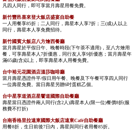
凡四人同行，即可享當月壽星用餐免費。
新竹豐邑喜來登大飯店盛宴自助餐
一人用餐享85折；二人同行，壽星本人享7折；三(成)人以上
同行，壽星本人享免費招待。
新竹國賓大飯店八方燴西餐廳
當月壽星於平假日午、晚餐時段(下午茶不適用)，至八方燴用
餐，可享壽星本人7折優惠，同行友人享9折優惠；當月壽星年
滿65歲(含)以上，即享壽星本人用餐免費。
台中裕元花園酒店溫莎咖啡廳
當月壽星憑證件平/假日用午餐、晚餐及下午餐可享四人同行
一位壽星免費。當日壽星另贈6吋蛋糕乙個。
台中星享道酒店星饗道國際自助餐廳
壽星當日憑證件兩人同行(含2人)壽星本人(限一位)餐價8折(服
務費不打折)
台南香格里拉遠東國際大飯店遠東Café自助餐廳
用餐8折，生日前後7日內，壽星與同行者用餐85折。