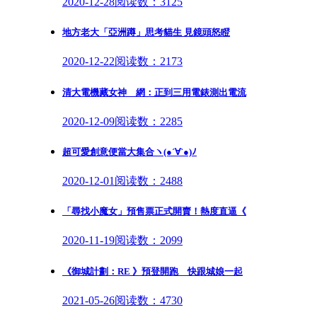
2020-12-28
阅读数：3125
地方老大「亞洲蹲」思考貓生 見鏡頭怒瞪
2020-12-22
阅读数：2173
清大電機藏女神 網：正到三用電錶測出電流
2020-12-09
阅读数：2285
超可愛創意便當大集合ヽ(●´∀`●)ﾉ
2020-12-01
阅读数：2488
「尋找小魔女」預售票正式開賣！熱度直逼《
2020-11-19
阅读数：2099
《御城計劃：RE 》預登開跑 快跟城娘一起
2021-05-26
阅读数：4730