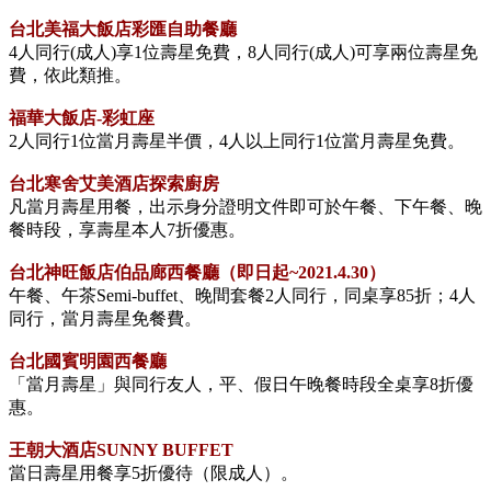
台北美福大飯店彩匯自助餐廳
4人同行(成人)享1位壽星免費，8人同行(成人)可享兩位壽星免
費，依此類推。
福華大飯店-彩虹座
2人同行1位當月壽星半價，4人以上同行1位當月壽星免費。
台北寒舍艾美酒店探索廚房
凡當月壽星用餐，出示身分證明文件即可於午餐、下午餐、晚
餐時段，享壽星本人7折優惠。
台北神旺飯店伯品廊西餐廳（即日起~2021.4.30）
午餐、午茶Semi-buffet、晚間套餐2人同行，同桌享85折；4人
同行，當月壽星免餐費。
台北國賓明園西餐廳
「當月壽星」與同行友人，平、假日午晚餐時段全桌享8折優
惠。
王朝大酒店SUNNY BUFFET
當日壽星用餐享5折優待（限成人）。