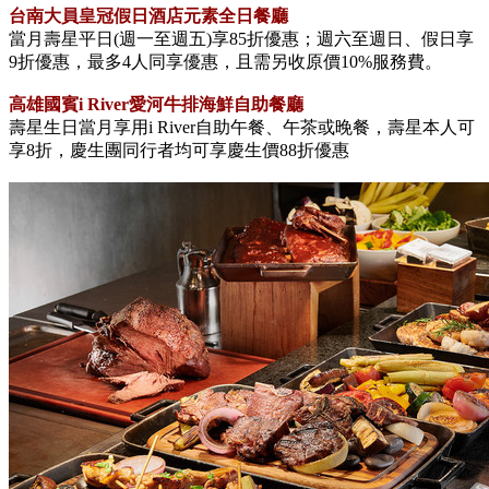
台南大員皇冠假日酒店元素全日餐廳
當月壽星平日(週一至週五)享85折優惠；週六至週日、假日享
9折優惠，最多4人同享優惠，且需另收原價10%服務費。
高雄國賓i River愛河牛排海鮮自助餐廳
壽星生日當月享用i River自助午餐、午茶或晚餐，壽星本人可
享8折，慶生團同行者均可享慶生價88折優惠