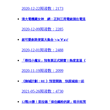
2020-12-22
阅读数：2173
清大電機藏女神 網：正到三用電錶測出電流
2020-12-09
阅读数：2285
超可愛創意便當大集合ヽ(●´∀`●)ﾉ
2020-12-01
阅读数：2488
「尋找小魔女」預售票正式開賣！熱度直逼《
2020-11-19
阅读数：2099
《御城計劃：RE 》預登開跑 快跟城娘一起
2021-05-26
阅读数：4730
12戰10勝！里拉德「保住鐵粉的家」暗示拓荒