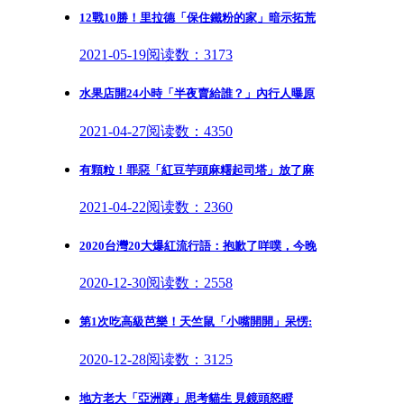
12戰10勝！里拉德「保住鐵粉的家」暗示拓荒
2021-05-19
阅读数：3173
水果店開24小時「半夜賣給誰？」內行人曝原
2021-04-27
阅读数：4350
有顆粒！罪惡「紅豆芋頭麻糬起司塔」放了麻
2021-04-22
阅读数：2360
2020台灣20大爆紅流行語：抱歉了咩噗，今晚
2020-12-30
阅读数：2558
第1次吃高級芭樂！天竺鼠「小嘴開開」呆愣:
2020-12-28
阅读数：3125
地方老大「亞洲蹲」思考貓生 見鏡頭怒瞪