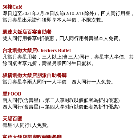
50樓Café
即日起至2021年2月28日以前(2/10-2/16除外)，四人同行用餐，
當月壽星出示證件後即享本人半價，不限次數。
凱達大飯店百宴自助餐
雙人同行用餐享9折優惠，四人同行用餐壽星本人免費。
台北凱撒大飯店Checkers Buffet
凡當月壽星用餐，三人以上(含三人)同行，壽星本人半價、其
餘同桌者享九折，壽星另贈四吋生日蛋糕。
板橋凱撒大飯店朋派自助餐廳
當月壽星享兩人同行一人半價，四人同行一人免費。
豐FOOD
兩人同行(含壽星)→第二人享8折(以價低者為折扣優惠)
四人同行(含壽星)→第四人享5折(以價低者為折扣優惠)
天賜百匯
壽星4人同行1人免費。
富信大飯店樂廚吃到飽餐廳