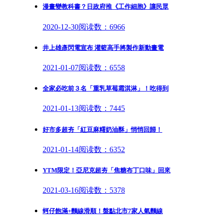
漫畫變教科書？日政府推《工作細胞》讓民眾
2020-12-30
阅读数：6966
井上雄彥閃電宣布 灌籃高手將製作新動畫電
2021-01-07
阅读数：6558
全家必吃前３名「重乳草莓霜淇淋」！吃得到
2021-01-13
阅读数：7445
好市多超夯「紅豆麻糬奶油酥」悄悄回歸！
2021-01-14
阅读数：6352
YTM限定！亞尼克超夯「焦糖布丁口味」回來
2021-03-16
阅读数：5378
蚵仔飽滿+麵線滑順！盤點北市7家人氣麵線