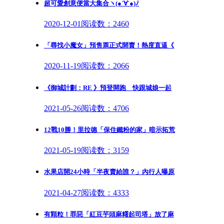
超可愛創意便當大集合ヽ(●´∀`●)ﾉ
2020-12-01
阅读数：2460
「尋找小魔女」預售票正式開賣！熱度直逼《
2020-11-19
阅读数：2066
《御城計劃：RE 》預登開跑 快跟城娘一起
2021-05-26
阅读数：4706
12戰10勝！里拉德「保住鐵粉的家」暗示拓荒
2021-05-19
阅读数：3159
水果店開24小時「半夜賣給誰？」內行人曝原
2021-04-27
阅读数：4333
有顆粒！罪惡「紅豆芋頭麻糬起司塔」放了麻