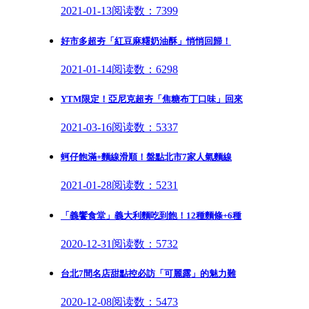
2021-01-13
阅读数：7399
好市多超夯「紅豆麻糬奶油酥」悄悄回歸！
2021-01-14
阅读数：6298
YTM限定！亞尼克超夯「焦糖布丁口味」回來
2021-03-16
阅读数：5337
蚵仔飽滿+麵線滑順！盤點北市7家人氣麵線
2021-01-28
阅读数：5231
「義饗食堂」義大利麵吃到飽！12種麵條+6種
2020-12-31
阅读数：5732
台北7間名店甜點控必訪「可麗露」的魅力難
2020-12-08
阅读数：5473