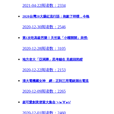
2021-04-22
阅读数：2334
2020台灣20大爆紅流行語：抱歉了咩噗，今晚
2020-12-30
阅读数：2546
第1次吃高級芭樂！天竺鼠「小嘴開開」呆愣:
2020-12-28
阅读数：3105
地方老大「亞洲蹲」思考貓生 見鏡頭怒瞪
2020-12-22
阅读数：2153
清大電機藏女神 網：正到三用電錶測出電流
2020-12-09
阅读数：2265
超可愛創意便當大集合ヽ(●´∀`●)ﾉ
2020-12-01
阅读数：2460