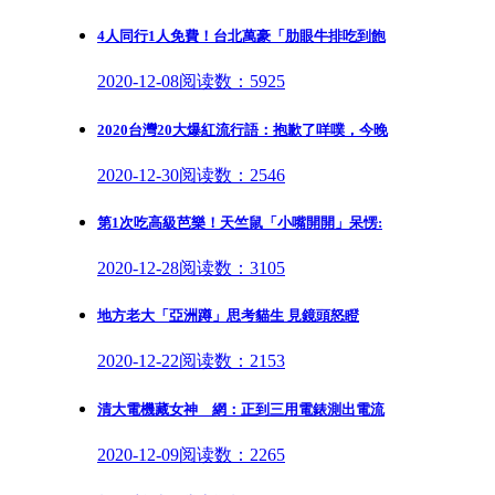
4人同行1人免費！台北萬豪「肋眼牛排吃到飽
2020-12-08
阅读数：5925
2020台灣20大爆紅流行語：抱歉了咩噗，今晚
2020-12-30
阅读数：2546
第1次吃高級芭樂！天竺鼠「小嘴開開」呆愣:
2020-12-28
阅读数：3105
地方老大「亞洲蹲」思考貓生 見鏡頭怒瞪
2020-12-22
阅读数：2153
清大電機藏女神 網：正到三用電錶測出電流
2020-12-09
阅读数：2265