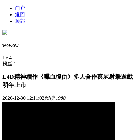
门户
返回
顶部
wowow
Lv.4
粉丝 1
L4D精神續作《喋血復仇》多人合作喪屍射擊遊戲
明年上市
2020-12-30 12:11:02
阅读 1988