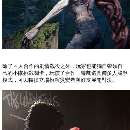
除了 4 人合作的劇情戰役之外，玩家也能獨自帶領自
己的小隊挑戰關卡，玩慣了合作，遊戲還具備多人競爭
模式，可以轉換立場扮演災變者與好友展開對決。