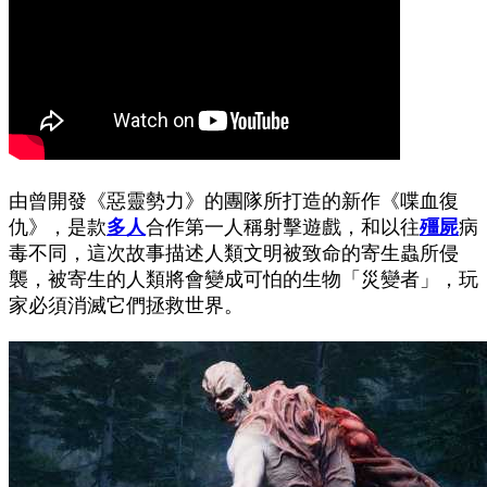
由曾開發《惡靈勢力》的團隊所打造的新作《喋血復
仇》，是款
多人
合作第一人稱射擊遊戲，和以往
殭屍
病
毒不同，這次故事描述人類文明被致命的寄生蟲所侵
襲，被寄生的人類將會變成可怕的生物「災變者」，玩
家必須消滅它們拯救世界。