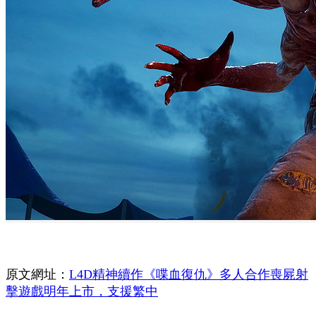
原文網址：
L4D精神續作《喋血復仇》多人合作喪屍射
擊遊戲明年上市，支援繁中