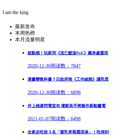
I am the king
最新发布
本周热榜
本月流量明星
超動感！玩家用《流亡黯道PoE》藏身處重現
2020-12-30
阅读数：7847
漫畫變教科書？日政府推《工作細胞》讓民眾
2020-12-30
阅读数：6898
井上雄彥閃電宣布 灌籃高手將製作新動畫電
2021-01-07
阅读数：6498
全家必吃前３名「重乳草莓霜淇淋」！吃得到