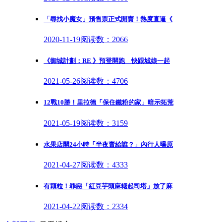
「尋找小魔女」預售票正式開賣！熱度直逼《
2020-11-19
阅读数：2066
《御城計劃：RE 》預登開跑 快跟城娘一起
2021-05-26
阅读数：4706
12戰10勝！里拉德「保住鐵粉的家」暗示拓荒
2021-05-19
阅读数：3159
水果店開24小時「半夜賣給誰？」內行人曝原
2021-04-27
阅读数：4333
有顆粒！罪惡「紅豆芋頭麻糬起司塔」放了麻
2021-04-22
阅读数：2334