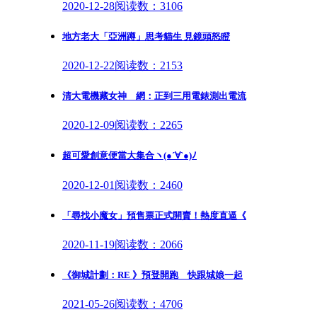
2020-12-28
阅读数：3106
地方老大「亞洲蹲」思考貓生 見鏡頭怒瞪
2020-12-22
阅读数：2153
清大電機藏女神 網：正到三用電錶測出電流
2020-12-09
阅读数：2265
超可愛創意便當大集合ヽ(●´∀`●)ﾉ
2020-12-01
阅读数：2460
「尋找小魔女」預售票正式開賣！熱度直逼《
2020-11-19
阅读数：2066
《御城計劃：RE 》預登開跑 快跟城娘一起
2021-05-26
阅读数：4706