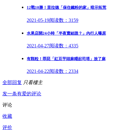
12戰10勝！里拉德「保住鐵粉的家」暗示拓荒
2021-05-19
阅读数：3159
水果店開24小時「半夜賣給誰？」內行人曝原
2021-04-27
阅读数：4335
有顆粒！罪惡「紅豆芋頭麻糬起司塔」放了麻
2021-04-22
阅读数：2334
全部回复
只看樓主
发一条有爱的评论
评论
收藏
评价