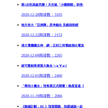
第1次吃高級芭樂！天竺鼠「小嘴開開」呆愣:
2020-12-28
阅读数：3105
地方老大「亞洲蹲」思考貓生 見鏡頭怒瞪
2020-12-22
阅读数：2153
清大電機藏女神 網：正到三用電錶測出電流
2020-12-09
阅读数：2265
超可愛創意便當大集合ヽ(●´∀`●)ﾉ
2020-12-01
阅读数：2460
「尋找小魔女」預售票正式開賣！熱度直逼《
2020-11-19
阅读数：2066
《御城計劃：RE 》預登開跑 快跟城娘一起