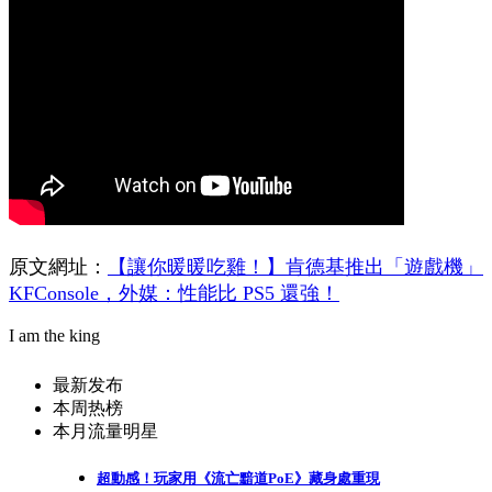
原文網址：
【讓你暖暖吃雞！】肯德基推出「遊戲機」
KFConsole，外媒：性能比 PS5 還強！
I am the king
最新发布
本周热榜
本月流量明星
超動感！玩家用《流亡黯道PoE》藏身處重現