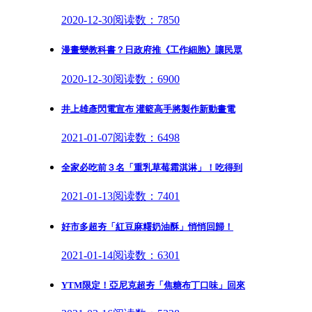
2020-12-30
阅读数：7850
漫畫變教科書？日政府推《工作細胞》讓民眾
2020-12-30
阅读数：6900
井上雄彥閃電宣布 灌籃高手將製作新動畫電
2021-01-07
阅读数：6498
全家必吃前３名「重乳草莓霜淇淋」！吃得到
2021-01-13
阅读数：7401
好市多超夯「紅豆麻糬奶油酥」悄悄回歸！
2021-01-14
阅读数：6301
YTM限定！亞尼克超夯「焦糖布丁口味」回來