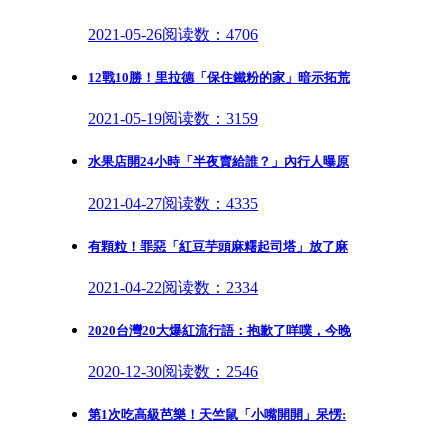
2021-05-26
阅读数：4706
12戰10勝！里拉德「保住鐵粉的家」暗示拓荒
2021-05-19
阅读数：3159
水果店開24小時「半夜賣給誰？」內行人曝原
2021-04-27
阅读数：4335
有顆粒！罪惡「紅豆芋頭麻糬起司塔」放了麻
2021-04-22
阅读数：2334
2020台灣20大爆紅流行語：抱歉了咩噗，今晚
2020-12-30
阅读数：2546
第1次吃高級芭樂！天竺鼠「小嘴開開」呆愣: