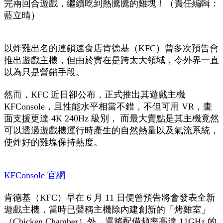
完兩回合遊戲，繼續吃到熱騰騰的雞塊！（責任編輯：
藍立晴）
以炸雞出名的連鎖速食店肯德基（KFC）曾多次預告會
推出遊戲主機，但由於實在是跨太大領域，令外界一直
以為只是營銷手段。
然而，KFC 近日卻公布，正式推出其遊戲主機
KFConsole，且性能水平相當不錯，不但可用 VR，畫
面支援更達 4K 240Hz 級別， 而最大賣點是其主機竟然
可以透過遊戲機運行時產生的自然熱量以及氣流系統，
使炸好的雞塊保持熱度。
KFConsole 官網
肯德基（KFC）早在 6 月 11 日便曾預告將會發表全新
遊戲主機，當時已聲稱主機除內建創新的「烤雞室」
（Chicken Chamber）外，還將配備頻率高達 11GHz 的