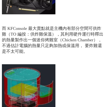
而 KFConsole 最大賣點就是主機內有部分空間可供炸
雞（TO 編按：供炸雞保溫），其利用硬件運行時釋出
的熱量製作出一個迷你烤雞室（Chicken Chamber），
不過估計電腦的熱量只足夠加熱或保溫用， 要炸雞還
是不太可能。