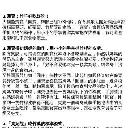
▲圓寶：竹竿好吃好吃！
大貓熊寶寶「圓寶」轉眼已經178日齡，保育員最近開始讓她練習
接觸窩窩頭、紅蘿蔔、竹筍等副食品，「圓寶」會模仿著媽媽用
手抓食物的動作，用小小的手掌將窩窩頭抱在懷裡啃，有時還會
用腳輔助不讓食物滾走。
▲圓寶模仿媽媽的動作，用小小的手掌抓竹桿外皮啃。
園方笑說，可惜現在的圓寶根本還不會吃副食品，仍然以媽媽的
母奶為主食。雖然圓寶努力把懷中的美食往嘴裡塞，但食物碎屑
總是掉到自己身上。「好不容易牠吃完一顆窩窩頭，結果身上沾
滿一身的食物屑。」
至於圓寶與姐姐「圓仔」個性大不同，比起姐姐圓仔喜歡在保育
員身後當小監工，圓寶更喜歡當媽媽「圓圓」的跟屁蟲，還會模
仿著一舉一動。動物園表示，除了模仿啃食副食品的動作，有次
媽媽在吃竹子時，圓寶也去撿一隻媽媽剝下的竹桿皮，手腳並用
在媽媽身邊「吃」得津津有味。然後保育員還目擊到「圓寶」剛
拿到一隻竹桿皮咬得正開心，媽媽一個轉身就順手把牠懷中的食
物拿走並吃掉，當場讓圓寶露出無辜眼神，讓在場保育員看了可
愛又好笑。
▲「貴妃熊」吃竹葉的標準姿式。