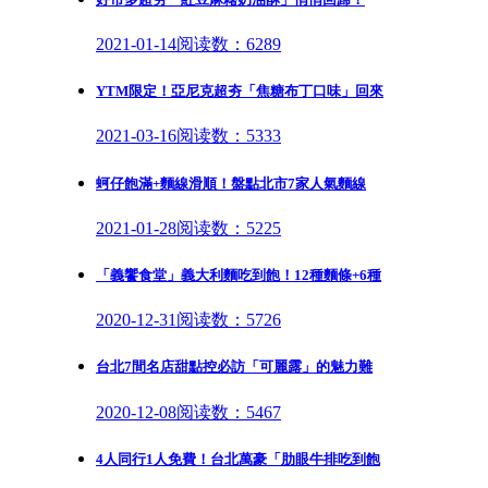
2021-01-14
阅读数：6289
YTM限定！亞尼克超夯「焦糖布丁口味」回來
2021-03-16
阅读数：5333
蚵仔飽滿+麵線滑順！盤點北市7家人氣麵線
2021-01-28
阅读数：5225
「義饗食堂」義大利麵吃到飽！12種麵條+6種
2020-12-31
阅读数：5726
台北7間名店甜點控必訪「可麗露」的魅力難
2020-12-08
阅读数：5467
4人同行1人免費！台北萬豪「肋眼牛排吃到飽