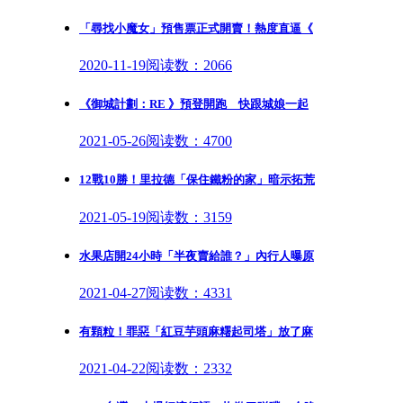
「尋找小魔女」預售票正式開賣！熱度直逼《
2020-11-19
阅读数：2066
《御城計劃：RE 》預登開跑 快跟城娘一起
2021-05-26
阅读数：4700
12戰10勝！里拉德「保住鐵粉的家」暗示拓荒
2021-05-19
阅读数：3159
水果店開24小時「半夜賣給誰？」內行人曝原
2021-04-27
阅读数：4331
有顆粒！罪惡「紅豆芋頭麻糬起司塔」放了麻
2021-04-22
阅读数：2332