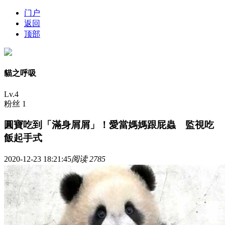
门户
返回
顶部
貓之呼吸
Lv.4
粉丝 1
圓寶吃到「滿身屑屑」！愛當媽媽跟屁蟲 監視吃
飯起手式
2020-12-23 18:21:45
阅读 2785