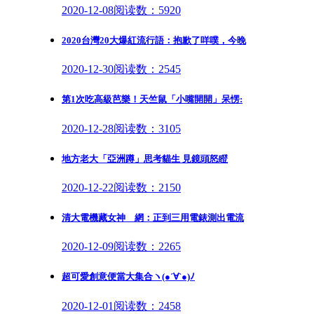
2020-12-08
阅读数：5920
2020台灣20大爆紅流行語：抱歉了咩噗，今晚
2020-12-30
阅读数：2545
第1次吃高級芭樂！天竺鼠「小嘴開開」呆愣:
2020-12-28
阅读数：3105
地方老大「亞洲蹲」思考貓生 見鏡頭怒瞪
2020-12-22
阅读数：2150
清大電機藏女神 網：正到三用電錶測出電流
2020-12-09
阅读数：2265
超可愛創意便當大集合ヽ(●´∀`●)ﾉ
2020-12-01
阅读数：2458