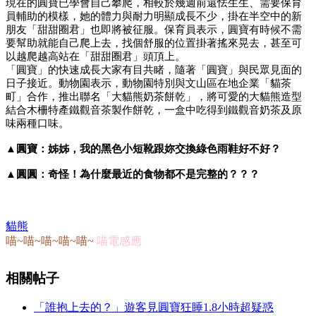
現在的圓寶已學會自己攀爬，相較於幾週前還怯生生、需要保育
員輔助的模樣，她的體力與耐力明顯成長不少，掛在半空中的新
朋友「甜甜圈君」也即將被征服。保育員表示，圓寶有時候不需
要幫助就能自己爬上去，找個舒服的位置掛著搖來晃去，甚至可
以越爬越高站在「甜甜圈君」頭頂上。
「圓寶」的快速成長大家有目共睹，隨著「圓寶」與民眾見面的
日子接近。動物園表示，動物園特別與文山區在地企業「貓茶
町」合作，推出聯名「大貓熊奶茶餅乾」，將可愛的大貓熊造型
結合木柵特產鐵觀音茶製作餅乾，一盒中吃得到鐵觀音奶茶及原
味兩種口味。
▲圓寶：姊姊，我的黑色小短靴跟妳交換綠色雨鞋好不好？
▲圓圓：奇怪！為什麼最近的食物都不是完整的？？？
貓熊
喵~喵~喵~喵~喵~
喵電感應
相關帖子
「誰抱上去的？」遊客見圓寶狂睡1.8小時超疑惑