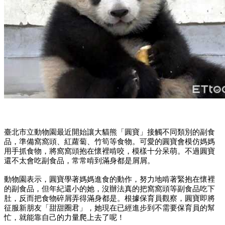
臺北市立動物園最近開始讓大貓熊「圓寶」接觸不同類別的副食
品，準備窩窩頭、紅蘿蔔、竹筍等食物。可愛的圓寶會模仿媽媽
用手抓食物，將窩窩頭抱在懷裡啃咬，模樣十分呆萌。不過圓寶
還不太會吃副食品，常常啃到滿身都是屑屑。
動物園表示，圓寶學著媽媽進食的動作，努力地啃著緊抱在懷裡
的副食品，但年紀還小的她，沒辦法真的把窩窩頭等副食品吃下
肚，反而把食物碎屑弄得滿身都是。根據保育員觀察，圓寶即將
征服新朋友「甜甜圈君」，她現在已經進步到不需要保育員的幫
忙，就能靠自己的力量爬上去了呢！