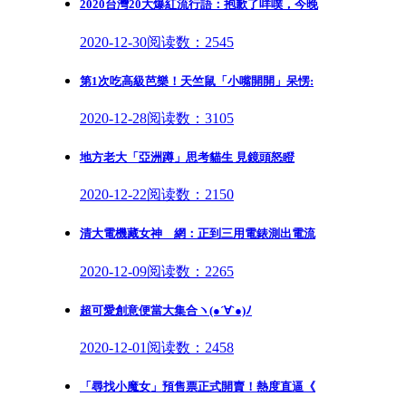
2020台灣20大爆紅流行語：抱歉了咩噗，今晚
2020-12-30
阅读数：2545
第1次吃高級芭樂！天竺鼠「小嘴開開」呆愣:
2020-12-28
阅读数：3105
地方老大「亞洲蹲」思考貓生 見鏡頭怒瞪
2020-12-22
阅读数：2150
清大電機藏女神 網：正到三用電錶測出電流
2020-12-09
阅读数：2265
超可愛創意便當大集合ヽ(●´∀`●)ﾉ
2020-12-01
阅读数：2458
「尋找小魔女」預售票正式開賣！熱度直逼《