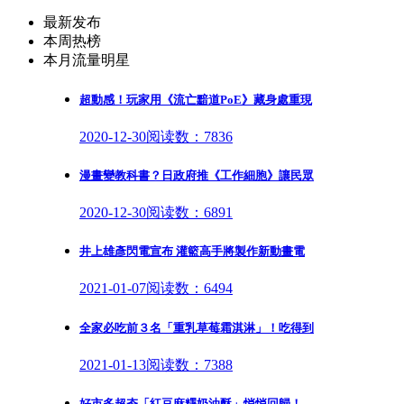
最新发布
本周热榜
本月流量明星
超動感！玩家用《流亡黯道PoE》藏身處重現
2020-12-30
阅读数：7836
漫畫變教科書？日政府推《工作細胞》讓民眾
2020-12-30
阅读数：6891
井上雄彥閃電宣布 灌籃高手將製作新動畫電
2021-01-07
阅读数：6494
全家必吃前３名「重乳草莓霜淇淋」！吃得到
2021-01-13
阅读数：7388
好市多超夯「紅豆麻糬奶油酥」悄悄回歸！