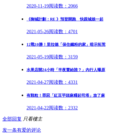
2020-11-19
阅读数：2066
《御城計劃：RE 》預登開跑 快跟城娘一起
2021-05-26
阅读数：4701
12戰10勝！里拉德「保住鐵粉的家」暗示拓荒
2021-05-19
阅读数：3159
水果店開24小時「半夜賣給誰？」內行人曝原
2021-04-27
阅读数：4331
有顆粒！罪惡「紅豆芋頭麻糬起司塔」放了麻
2021-04-22
阅读数：2332
全部回复
只看樓主
发一条有爱的评论