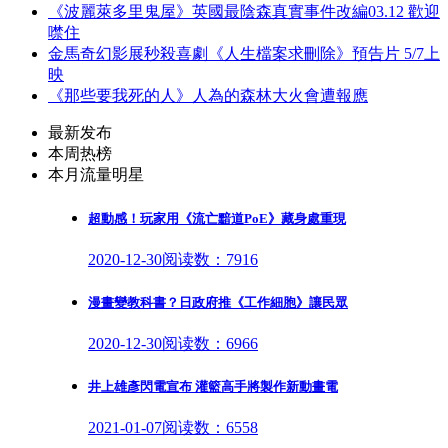
《波麗萊多里鬼屋》英國最陰森真實事件改編03.12 歡迎
噤住
金馬奇幻影展秒殺喜劇《人生檔案求刪除》預告片 5/7上
映
《那些要我死的人》人為的森林大火會遭報應
最新发布
本周热榜
本月流量明星
超動感！玩家用《流亡黯道PoE》藏身處重現
2020-12-30
阅读数：7916
漫畫變教科書？日政府推《工作細胞》讓民眾
2020-12-30
阅读数：6966
井上雄彥閃電宣布 灌籃高手將製作新動畫電
2021-01-07
阅读数：6558