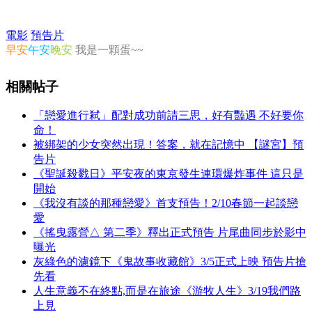
電影
預告片
早安
午安
晚安
我是一顆蛋~~
相關帖子
「戀愛進行弒」配對成功前請三思，好有豔遇 不好要你
命！
被綁架的少女突然出現！答案，就在記憶中 【謎宮】預
告片
《聖誕殺戮日》平安夜的東京發生連環爆炸事件 這只是
開始
《我沒有談的那種戀愛》首支預告！2/10春節一起談戀
愛
《搖曳露營△ 第二季》釋出正式預告 片尾曲同步於影中
曝光
灰綠色的濾鏡下《鬼故事收藏館》3/5正式上映 預告片搶
先看
人生意義不在終點,而是在旅途《游牧人生》3/19我們路
上見