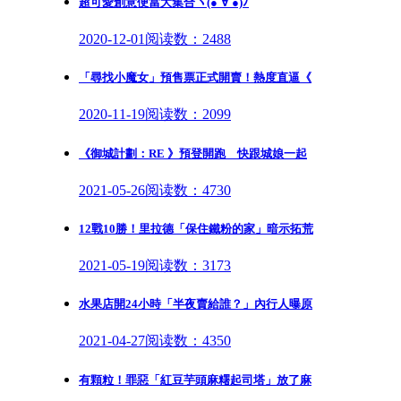
超可愛創意便當大集合ヽ(●´∀`●)ﾉ
2020-12-01
阅读数：2488
「尋找小魔女」預售票正式開賣！熱度直逼《
2020-11-19
阅读数：2099
《御城計劃：RE 》預登開跑 快跟城娘一起
2021-05-26
阅读数：4730
12戰10勝！里拉德「保住鐵粉的家」暗示拓荒
2021-05-19
阅读数：3173
水果店開24小時「半夜賣給誰？」內行人曝原
2021-04-27
阅读数：4350
有顆粒！罪惡「紅豆芋頭麻糬起司塔」放了麻