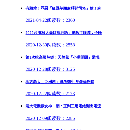
有顆粒！罪惡「紅豆芋頭麻糬起司塔」放了麻
2021-04-22
阅读数：2360
2020台灣20大爆紅流行語：抱歉了咩噗，今晚
2020-12-30
阅读数：2558
第1次吃高級芭樂！天竺鼠「小嘴開開」呆愣:
2020-12-28
阅读数：3125
地方老大「亞洲蹲」思考貓生 見鏡頭怒瞪
2020-12-22
阅读数：2173
清大電機藏女神 網：正到三用電錶測出電流
2020-12-09
阅读数：2285