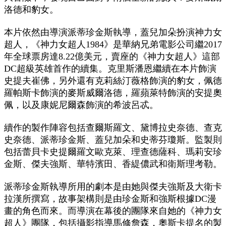
洛德和豹女。
本片依然由導演派蒂珍金斯執導，蓋兒加朵扮演神力女
超人，《神力女超人1984》是華納兄弟電影公司繼2017
年全球票房達8.22億美元，賣座的《神力女超人》這部
DC超級英雄首作的續集。克里斯潘恩繼續在本片飾演
史提夫崔佛，另外還有克莉絲汀薇格飾演的豹女，佩德
羅帕斯卡飾演的麥斯威爾洛德，羅蘋萊特飾演的安提奧
佩，以及康妮尼爾森飾演的希波呂忒。
續作的製作陣容包括查爾斯羅文、黛博拉史奈德、查克
史奈德、派蒂珍金斯、蓋兒加朵和史蒂芬瓊斯。監製則
包括蕾貝卡史提爾羅文歐克萊、理查德薩科、瑪莉安珍
金斯、傑夫強斯、華特濱田、香緹儂武和衛斯理考勒。
派蒂珍金斯執導所用的劇本是由她與傑夫強斯及大衛卡
拉漢所撰寫，故事架構則是由珍金斯和強斯根據DC漫
畫的角色而來。而導演在幕後的團隊來自她的《神力女
超人》團隊，包括攝影指導馬修詹森，奧斯卡提名的製