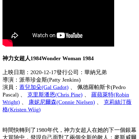
神力女超人1984
Wonder Woman 1984
上映日期：2020-12-17
發行公司：華納兄弟
導演：
派蒂珍金斯(Patty Jenkins)
演員：
蓋兒加朵(Gal Gadot)
、 佩德羅帕斯卡(Pedro
Pascal) 、
克里斯潘恩(Chris Pine)
、
羅蘋萊特(Robin
Wright)
、
康妮尼爾森(Connie Nielsen)
、
克莉絲汀薇
格(Kristen Wiig)
時間快轉到了1980年代，神力女超人在她的下一個銀幕
大冒險中，發現自己面對了兩個全新的敵人：麥斯威爾