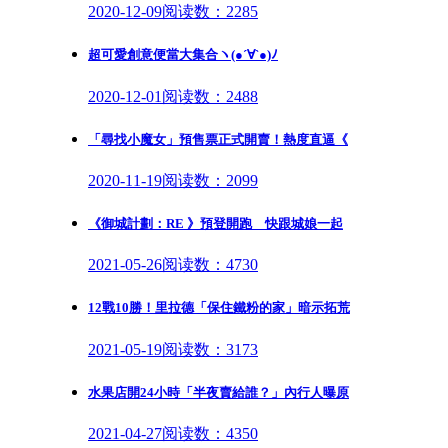
2020-12-09
阅读数：2285
超可愛創意便當大集合ヽ(●´∀`●)ﾉ
2020-12-01
阅读数：2488
「尋找小魔女」預售票正式開賣！熱度直逼《
2020-11-19
阅读数：2099
《御城計劃：RE 》預登開跑 快跟城娘一起
2021-05-26
阅读数：4730
12戰10勝！里拉德「保住鐵粉的家」暗示拓荒
2021-05-19
阅读数：3173
水果店開24小時「半夜賣給誰？」內行人曝原
2021-04-27
阅读数：4350