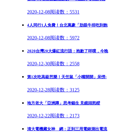
2020-12-08
阅读数：5531
4人同行1人免費！台北萬豪「肋眼牛排吃到飽
2020-12-08
阅读数：5972
2020台灣20大爆紅流行語：抱歉了咩噗，今晚
2020-12-30
阅读数：2558
第1次吃高級芭樂！天竺鼠「小嘴開開」呆愣:
2020-12-28
阅读数：3125
地方老大「亞洲蹲」思考貓生 見鏡頭怒瞪
2020-12-22
阅读数：2173
清大電機藏女神 網：正到三用電錶測出電流