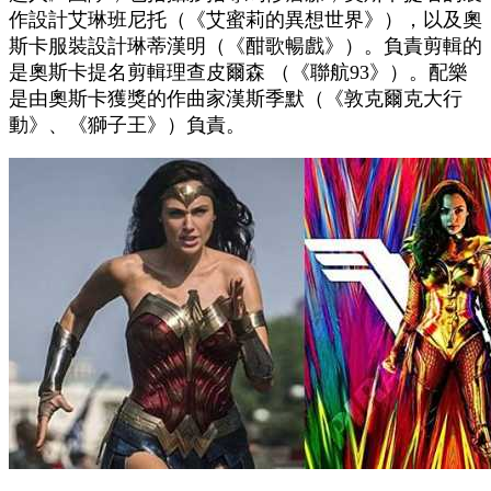
作設計艾琳班尼托（《艾蜜莉的異想世界》），以及奧
斯卡服裝設計琳蒂漢明（《酣歌暢戲》）。負責剪輯的
是奧斯卡提名剪輯理查皮爾森 （《聯航93》）。配樂
是由奧斯卡獲獎的作曲家漢斯季默（《敦克爾克大行
動》、《獅子王》）負責。