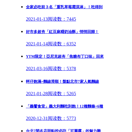
全家必吃前３名「重乳草莓霜淇淋」！吃得到
2021-01-13
阅读数：7445
好市多超夯「紅豆麻糬奶油酥」悄悄回歸！
2021-01-14
阅读数：6352
YTM限定！亞尼克超夯「焦糖布丁口味」回來
2021-03-16
阅读数：5378
蚵仔飽滿+麵線滑順！盤點北市7家人氣麵線
2021-01-28
阅读数：5265
「義饗食堂」義大利麵吃到飽！12種麵條+6種
2020-12-31
阅读数：5773
台北7間名店甜點控必訪「可麗露」的魅力難