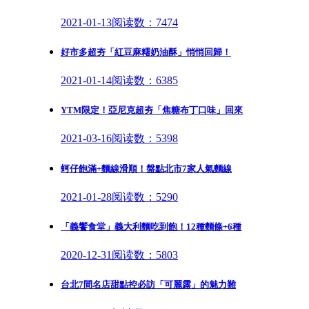
2021-01-13
阅读数：7474
好市多超夯「紅豆麻糬奶油酥」悄悄回歸！
2021-01-14
阅读数：6385
YTM限定！亞尼克超夯「焦糖布丁口味」回來
2021-03-16
阅读数：5398
蚵仔飽滿+麵線滑順！盤點北市7家人氣麵線
2021-01-28
阅读数：5290
「義饗食堂」義大利麵吃到飽！12種麵條+6種
2020-12-31
阅读数：5803
台北7間名店甜點控必訪「可麗露」的魅力難