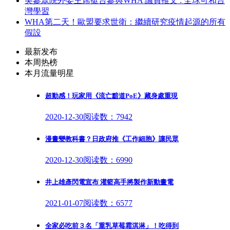
美參眾院外委主席挺台參與WHA 議員推文 : 全球可和台
灣學習
WHA第二天！歐盟要求世衛：繼續研究疫情起源的所有
假設
最新发布
本周热榜
本月流量明星
超動感！玩家用《流亡黯道PoE》藏身處重現
2020-12-30
阅读数：7942
漫畫變教科書？日政府推《工作細胞》讓民眾
2020-12-30
阅读数：6990
井上雄彥閃電宣布 灌籃高手將製作新動畫電
2021-01-07
阅读数：6577
全家必吃前３名「重乳草莓霜淇淋」！吃得到