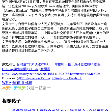
第74屆WHA將在24日召開，世衛直至當地10日下午5時都未向台灣發出邀
請，這也是自2017年以來連續第5年未邀請台灣。美國國務卿布林肯
（Antony Blinken）7日表示，沒有任何理由把台灣繼續排除在WHA之外；
七大工業國集團（G7）外長也發表公報表明，支持台灣有意義地參與世衛論
壇及WHA。
文章指出，台灣目前僅有12人死於新冠肺炎，去年還創下8個月沒有本土病
例的紀錄，這些數字都讓全世界羨慕，「但是覬覦台灣民主的中國大陸，想
要讓台灣無法讓國際承認。」中國大陸外交部發言人汪文斌更稱G7挺台的聲
明是「對中國主權的粗暴干涉」、「是對國際關係準則的肆意破壞」。
文章最後表示，如果台灣無法出席WHA，「這是全球健康衛生系統的一大
損失，也會讓拜登政府很難堪。」同時強調，美國人應該質疑，對世界衛生
組織的鉅額捐款到底是為了誰的利益。
原文網址:
台灣連7年未獲邀WHA！ 華爾街日報：讓拜登政府很難堪 |
ETtoday國際新聞 | ETtoday新聞雲
https://www.ettoday.net/news/20210511/1978755.htm#ixzz6uWMepEex
Follow us:
@ETtodaynet on Twitter
|
ETtoday on Facebook
WHA
華爾街日報
早安
午安
晚安
我是一顆蛋~~
相關帖子