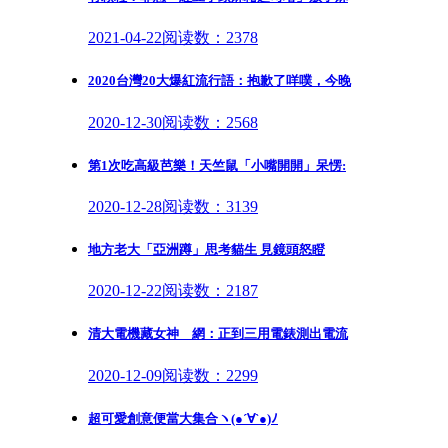
2021-04-22
阅读数：2378
2020台灣20大爆紅流行語：抱歉了咩噗，今晚
2020-12-30
阅读数：2568
第1次吃高級芭樂！天竺鼠「小嘴開開」呆愣:
2020-12-28
阅读数：3139
地方老大「亞洲蹲」思考貓生 見鏡頭怒瞪
2020-12-22
阅读数：2187
清大電機藏女神 網：正到三用電錶測出電流
2020-12-09
阅读数：2299
超可愛創意便當大集合ヽ(●´∀`●)ﾉ