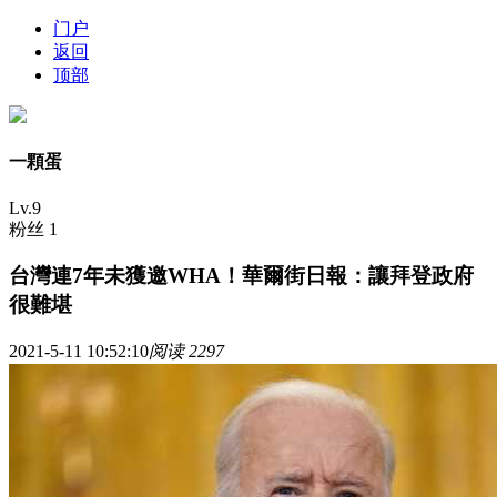
门户
返回
顶部
一顆蛋
Lv.9
粉丝 1
台灣連7年未獲邀WHA！華爾街日報：讓拜登政府
很難堪
2021-5-11 10:52:10
阅读 2297