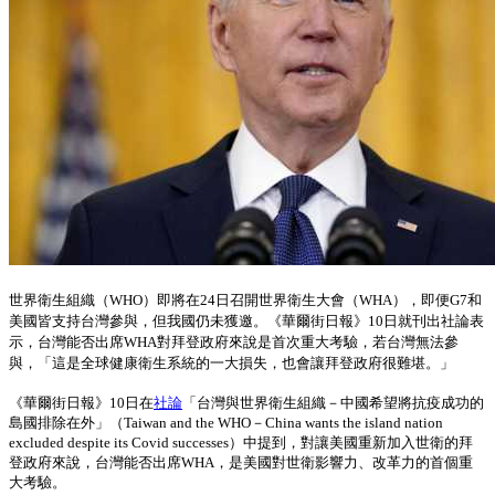
世界衛生組織（WHO）即將在24日召開世界衛生大會（WHA），即便G7和
美國皆支持台灣參與，但我國仍未獲邀。《華爾街日報》10日就刊出社論表
示，台灣能否出席WHA對拜登政府來說是首次重大考驗，若台灣無法參
與，「這是全球健康衛生系統的一大損失，也會讓拜登政府很難堪。」
《華爾街日報》10日在
社論
「台灣與世界衛生組織－中國希望將抗疫成功的
島國排除在外」（Taiwan and the WHO－China wants the island nation
excluded despite its Covid successes）中提到，對讓美國重新加入世衛的拜
登政府來說，台灣能否出席WHA，是美國對世衛影響力、改革力的首個重
大考驗。