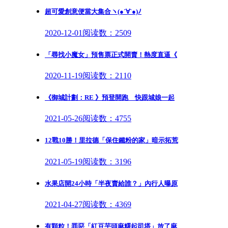
超可愛創意便當大集合ヽ(●´∀`●)ﾉ
2020-12-01
阅读数：2509
「尋找小魔女」預售票正式開賣！熱度直逼《
2020-11-19
阅读数：2110
《御城計劃：RE 》預登開跑 快跟城娘一起
2021-05-26
阅读数：4755
12戰10勝！里拉德「保住鐵粉的家」暗示拓荒
2021-05-19
阅读数：3196
水果店開24小時「半夜賣給誰？」內行人曝原
2021-04-27
阅读数：4369
有顆粒！罪惡「紅豆芋頭麻糬起司塔」放了麻