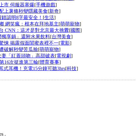
上市 伺服器塞爆
[
手機遊戲
]
配上薯條秒變隱藏美食
[
新奇
]
買錯認明8字最安全！
[
生活
]
嘟 網笑瘋：根本在拜地基主
[
萌萌寵物
]
抵台 CNN：這才是對北京最大挑釁
[
國際
]
撈獨享鍋」還附水果飲料
[
台灣美食
]
驚悚 揭露假面閨蜜表裡不一
[
電影
]
遭破解秒變苦瓜臉
[
萌萌寵物
]
夫妻「紅蓋頭吻」高甜破表
[
電視劇
]
第16次挺進第三輪
[
體育賽事
]
ries入耳式耳機！充電15分鐘可聽3hrs
[
科技
]
s .