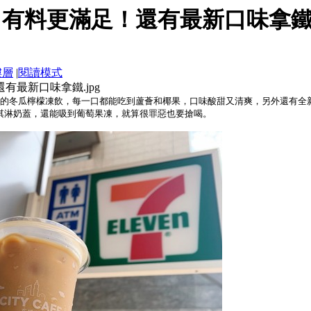
」有料更滿足！還有最新口味拿
樓層
|
閱讀模式
暑的冬瓜檸檬凍飲，每一口都能吃到蘆薈和椰果，口味酸甜又清爽，另外還有全
淇淋奶蓋，還能吸到葡萄果凍，就算很罪惡也要搶喝。