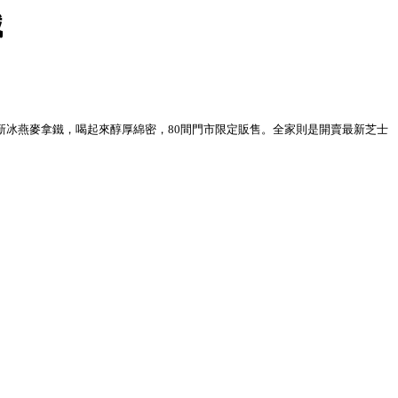
鐵
新冰燕麥拿鐵，喝起來醇厚綿密，80間門市限定販售。全家則是開賣最新芝士