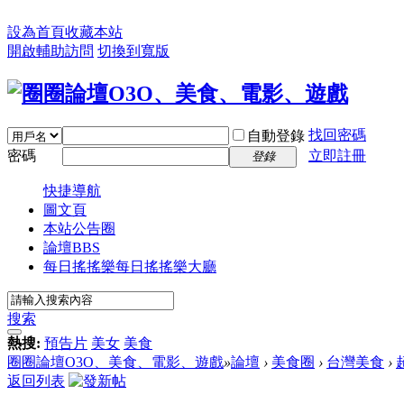
設為首頁
收藏本站
開啟輔助訪問
切換到寬版
找回密碼
自動登錄
密碼
立即註冊
登錄
快捷導航
圖文頁
本站公告圈
論壇
BBS
每日搖搖樂
每日搖搖樂大廳
搜索
熱搜:
預告片
美女
美食
圈圈論壇O3O、美食、電影、遊戲
»
論壇
›
美食圈
›
台灣美食
›
返回列表