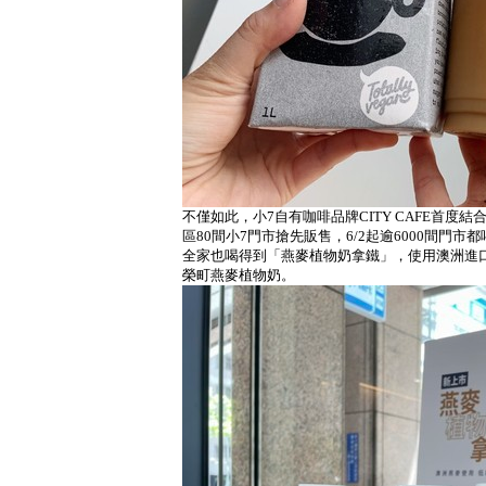
不僅如此，小7自有咖啡品牌CITY CAFE首度
區80間小7門市搶先販售，6/2起逾6000間門市
全家也喝得到「燕麥植物奶拿鐵」，使用澳洲進口燕
榮町燕麥植物奶。