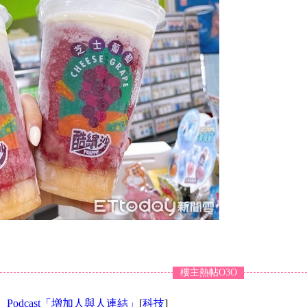
樓主熱帖O3O
、Podcast「增加人與人連結」
[
科技
]