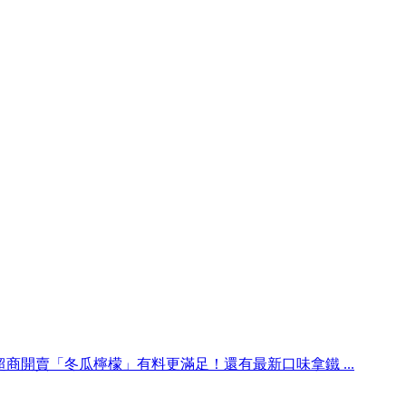
超商開賣「冬瓜檸檬」有料更滿足！還有最新口味拿鐵 ...