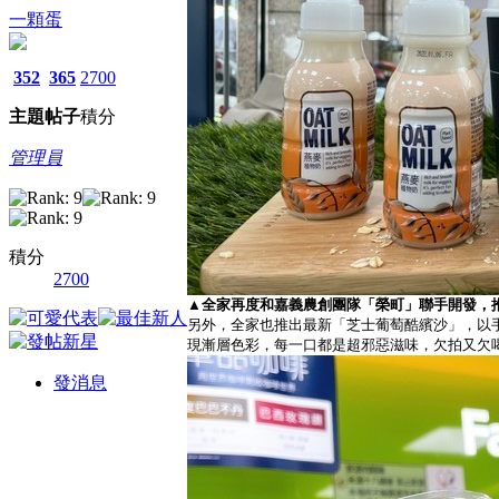
一顆蛋
352
365
2700
主題
帖子
積分
管理員
積分
2700
▲全家再度和嘉義農創團隊「榮町」聯手開發，
另外，全家也推出最新「芝士葡萄酷繽沙」，以
現漸層色彩，每一口都是超邪惡滋味，欠拍又欠
發消息