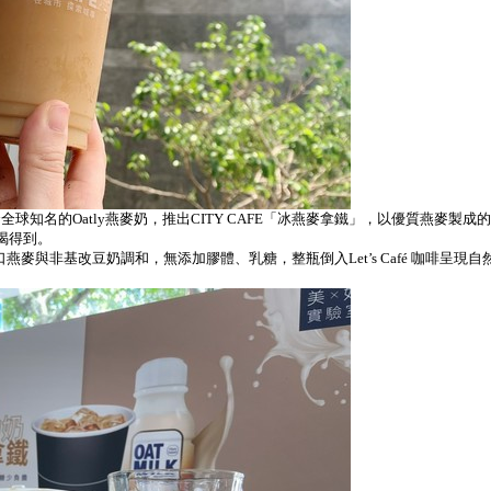
結合全球知名的Oatly燕麥奶，推出CITY CAFE「冰燕麥拿鐵」，以優質
都喝得到。
麥與非基改豆奶調和，無添加膠體、乳糖，整瓶倒入Let’s Café 咖啡呈現