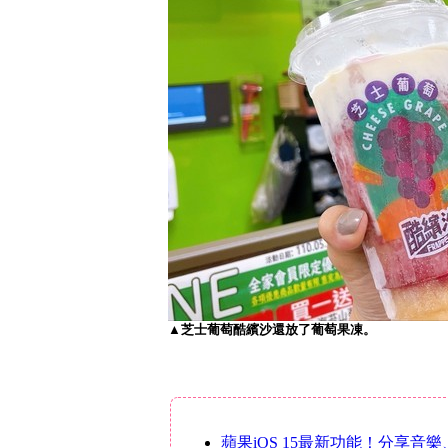
▲芝士葡萄酷繽沙還放了葡萄果凍。
蘋果iOS 15最新功能！分享音樂