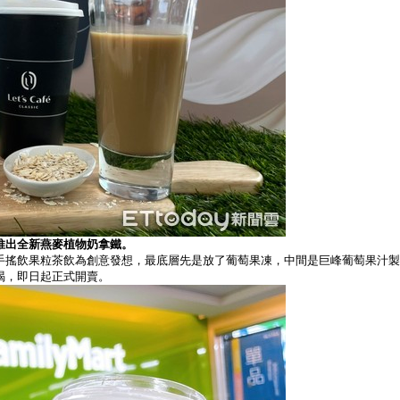
推出全新燕麥植物奶拿鐵。
手搖飲果粒茶飲為創意發想，最底層先是放了葡萄果凍，中間是巨峰葡萄果汁製
喝，即日起正式開賣。