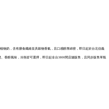
燕麥製成的植物奶，含有膳食纖維並具穀物香氣，且口感醇厚綿密，即日起於台北信義
自然、香醇風味，冷熱皆可選擇，即日起全台3800間店舖販售，且同步販售單瓶