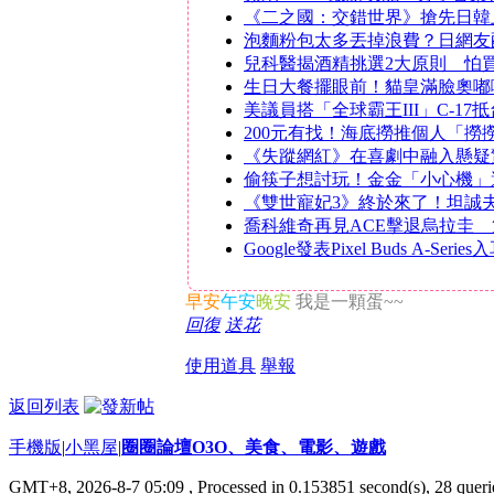
《二之國：交錯世界》搶先日韓
泡麵粉包太多丟掉浪費？日網友
兒科醫揭酒精挑選2大原則 怕
生日大餐擺眼前！貓皇滿臉奧嘟
美議員搭「全球霸王III」C-17
200元有找！海底撈推個人「撈
《失蹤網紅》在喜劇中融入懸疑
偷筷子想討玩！金金「小心機」
《雙世寵妃3》終於來了！坦誠
喬科維奇再見ACE擊退烏拉圭 
Google發表Pixel Buds A-Se
早安
午安
晚安
我是一顆蛋~~
回復
送花
使用道具
舉報
返回列表
手機版
|
小黑屋
|
圈圈論壇O3O、美食、電影、遊戲
GMT+8, 2026-8-7 05:09
, Processed in 0.153851 second(s), 28 querie