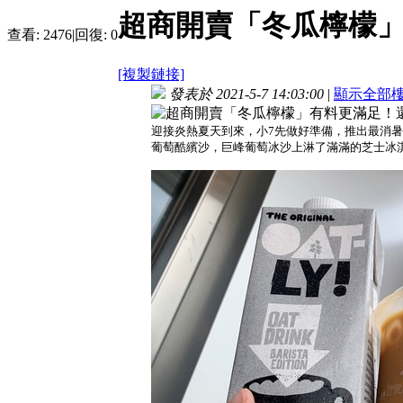
超商開賣「冬瓜檸檬
查看:
2476
|
回復:
0
[複製鏈接]
發表於 2021-5-7 14:03:00
|
顯示全部
迎接炎熱夏天到來，小7先做好準備，推出最消
葡萄酷繽沙，巨峰葡萄冰沙上淋了滿滿的芝士冰