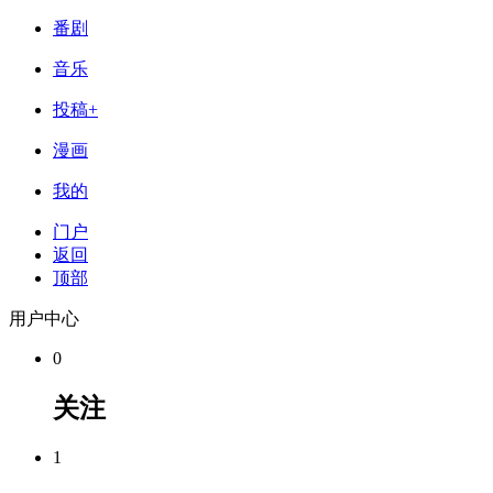
番剧
音乐
投稿+
漫画
我的
门户
返回
顶部
用户中心
0
关注
1