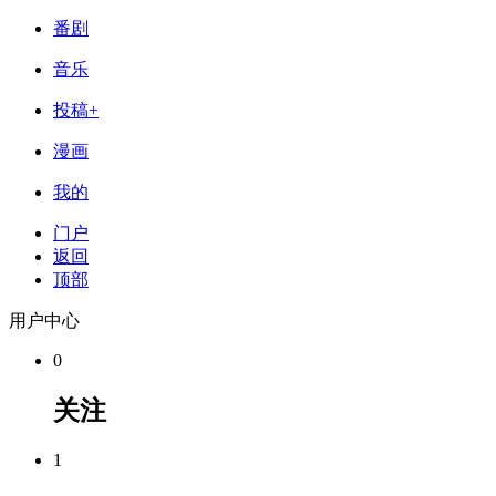
番剧
音乐
投稿+
漫画
我的
门户
返回
顶部
用户中心
0
关注
1