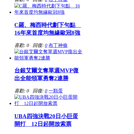
C羅、梅西時代劃下句點
16年來首度均無緣歐冠8強
喜歡: 0 回復:
0
布丁神偷
台銀艾爾文奪單週MVP復
出全能領軍勇奪2連勝
喜歡: 0 回復:
0
一顆蛋
UBA四強決戰20日小巨蛋
開打 12日起開放索票