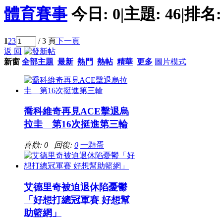
體育賽事
今日:
0
|
主題:
46
|
排名
1
2
3
/ 3 頁
下一頁
返 回
新窗
全部主題
最新
熱門
熱帖
精華
更多
圖片模式
喬科維奇再見ACE擊退烏
拉圭 第16次挺進第三輪
喜歡: 0 回復:
0
一顆蛋
艾德里奇被迫退休陷憂鬱
「好想打總冠軍賽 好想幫
助籃網」