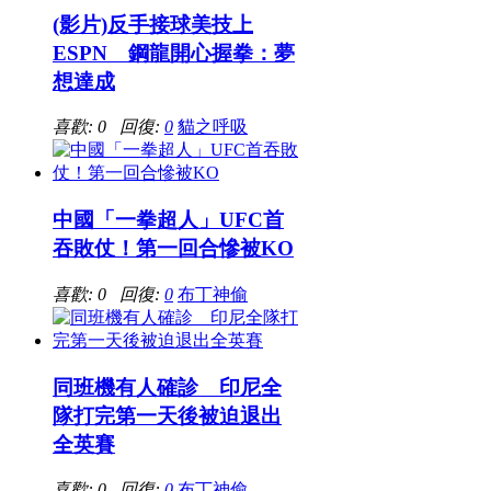
(影片)反手接球美技上
ESPN 鋼龍開心握拳：夢
想達成
喜歡: 0 回復:
0
貓之呼吸
中國「一拳超人」UFC首
吞敗仗！第一回合慘被KO
喜歡: 0 回復:
0
布丁神偷
同班機有人確診 印尼全
隊打完第一天後被迫退出
全英賽
喜歡: 0 回復:
0
布丁神偷