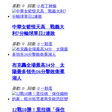
喜歡: 0 回復:
0
布丁神偷
中華女籃恨天高 戰義大
利7分輸球單日2連敗
喜歡: 0 回復:
0
一顆蛋
布克轟全場最高34分 太
陽最多領先16分擊敗衛冕
湖人
喜歡: 0 回復:
0
一顆蛋
12戰10勝！里拉德「保住