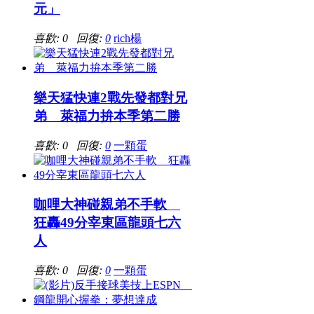
元」
喜歡: 0 回復:
0
rich楊
樂天猛快連2戰先發都對兄
弟 萊福力拚本季第二勝
喜歡: 0 回復:
0
一顆蛋
咖哩大神碰親弟不手軟
狂轟49分宰東區龍頭七六
人
喜歡: 0 回復:
0
一顆蛋