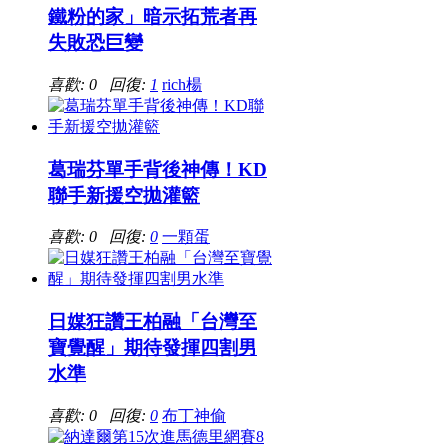
鐵粉的家」暗示拓荒者再
失敗恐巨變
喜歡: 0 回復:
1
rich楊
葛瑞芬單手背後神傳！KD
聯手新援空拋灌籃
喜歡: 0 回復:
0
一顆蛋
日媒狂讚王柏融「台灣至
寶覺醒」期待發揮四割男
水準
喜歡: 0 回復:
0
布丁神偷