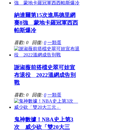
納達爾第15次進馬德里網
賽8強 蒙地卡羅冠軍西西
帕斯爆冷
喜歡: 0 回復:
0
一顆蛋
謝淑薇前搭檔史翠可娃宣
布退役 2022溫網成告別
戰
喜歡: 0 回復:
0
一顆蛋
鬼神數據！NBA史上第3
次 威少砍「雙20大三