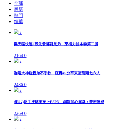
全部
最新
熱門
精華
1
樂天猛快連2戰先發都對兄弟 萊福力拚本季第二勝
2164
0
1
咖哩大神碰親弟不手軟 狂轟49分宰東區龍頭七六人
2486
0
1
(影片)反手接球美技上ESPN 鋼龍開心握拳：夢想達成
2269
0
1