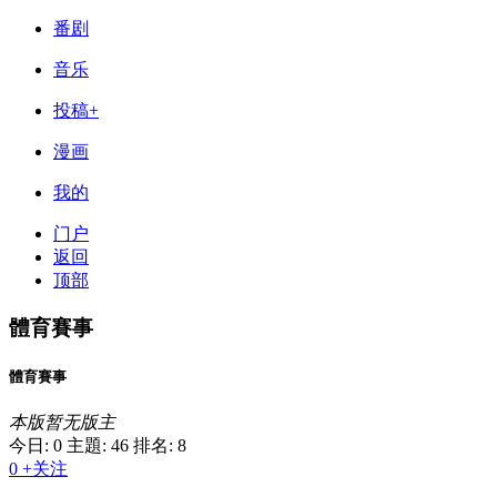
番剧
音乐
投稿+
漫画
我的
门户
返回
顶部
體育賽事
體育賽事
本版暂无版主
今日: 0
主題: 46
排名: 8
0
+关注