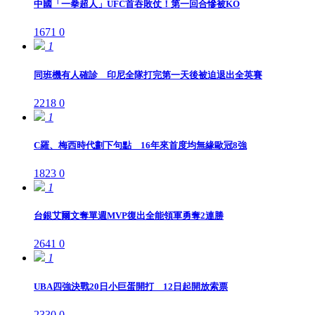
中國「一拳超人」UFC首吞敗仗！第一回合慘被KO
1671
0
1
同班機有人確診 印尼全隊打完第一天後被迫退出全英賽
2218
0
1
C羅、梅西時代劃下句點 16年來首度均無緣歐冠8強
1823
0
1
台銀艾爾文奪單週MVP復出全能領軍勇奪2連勝
2641
0
1
UBA四強決戰20日小巨蛋開打 12日起開放索票
2330
0