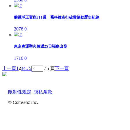
1
盤踞球王寶座311週 喬科維奇打破費德勒歷史紀錄
2076
0
1
東京奧運聖火傳遞25日福島出發
1716
0
上一頁
1
2
3
4
.. 5
/ 5 頁
下一頁
限制性规定
|
隐私条款
© Comsenz Inc.