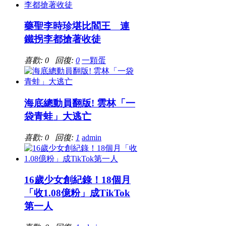
藥聖李時珍堪比閻王 連
鐵拐李都搶著收徒
喜歡: 0 回復:
0
一顆蛋
海底總動員翻版! 雲林「一
袋青蛙」大逃亡
喜歡: 0 回復:
1
admin
16歲少女創紀錄！18個月
「收1.08億粉」成TikTok
第一人