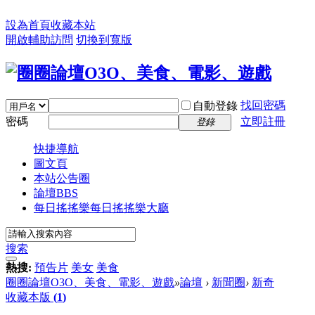
設為首頁
收藏本站
開啟輔助訪問
切換到寬版
找回密碼
自動登錄
密碼
立即註冊
登錄
快捷導航
圖文頁
本站公告圈
論壇
BBS
每日搖搖樂
每日搖搖樂大廳
搜索
熱搜:
預告片
美女
美食
圈圈論壇O3O、美食、電影、遊戲
»
論壇
›
新聞圈
›
新奇
收藏本版
(
1
)