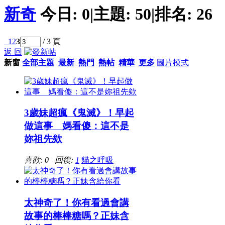
新奇
今日:
0
|
主題:
50
|
排名:
26
1
2
3
/ 3 頁
返 回
新窗
全部主題
最新
熱門
熱帖
精華
更多
圖片模式
3歲妹超瘋《鬼滅》！早起
做這事 媽看傻：這不是
妳祖先欸
喜歡: 0 回復:
1
貓之呼吸
太神奇了！你有看過會講
故事的棒棒糖嗎？正妹含