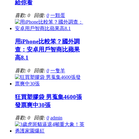
給你看
喜歡: 0 回復:
0
一顆蛋
用iPhone比較笨？國外調
查：安卓用戶智商比蘋果
高8.1
喜歡: 0 回復:
0
一隻羊
狂買塑膠袋 男蒐集4600張
發票爽中30張
喜歡: 0 回復:
0
admin