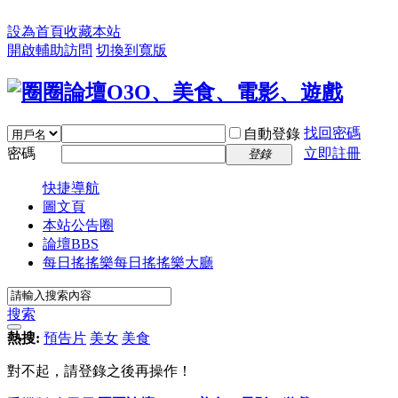
設為首頁
收藏本站
開啟輔助訪問
切換到寬版
找回密碼
自動登錄
密碼
立即註冊
登錄
快捷導航
圖文頁
本站公告圈
論壇
BBS
每日搖搖樂
每日搖搖樂大廳
搜索
熱搜:
預告片
美女
美食
對不起，請登錄之後再操作！