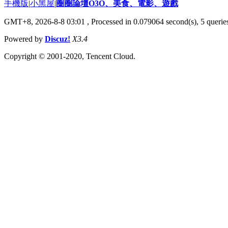
手機版
|
小黑屋
|
圈圈論壇O3O、美食、電影、遊戲
GMT+8, 2026-8-8 03:01
, Processed in 0.079064 second(s), 5 queries
Powered by
Discuz!
X3.4
Copyright © 2001-2020, Tencent Cloud.