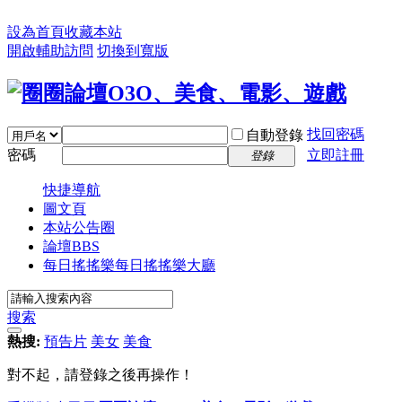
設為首頁
收藏本站
開啟輔助訪問
切換到寬版
找回密碼
自動登錄
密碼
立即註冊
登錄
快捷導航
圖文頁
本站公告圈
論壇
BBS
每日搖搖樂
每日搖搖樂大廳
搜索
熱搜:
預告片
美女
美食
對不起，請登錄之後再操作！