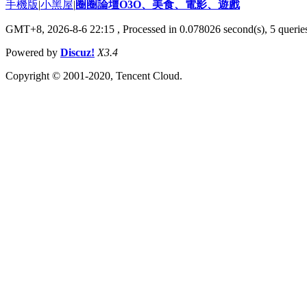
手機版
|
小黑屋
|
圈圈論壇O3O、美食、電影、遊戲
GMT+8, 2026-8-6 22:15
, Processed in 0.078026 second(s), 5 queries
Powered by
Discuz!
X3.4
Copyright © 2001-2020, Tencent Cloud.