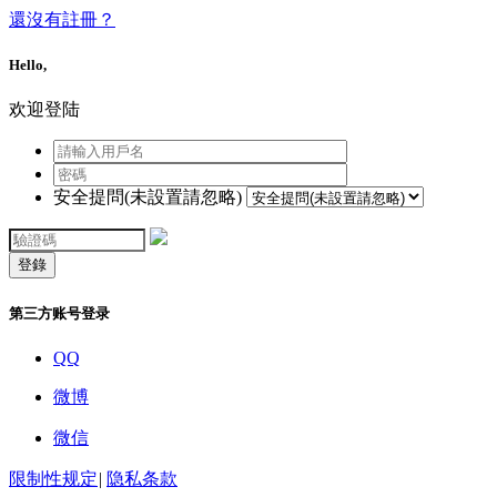
還沒有註冊？
Hello,
欢迎登陆
安全提問(未設置請忽略)
登錄
第三方账号登录
QQ
微博
微信
限制性规定
|
隐私条款