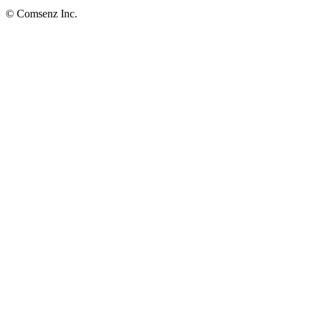
© Comsenz Inc.