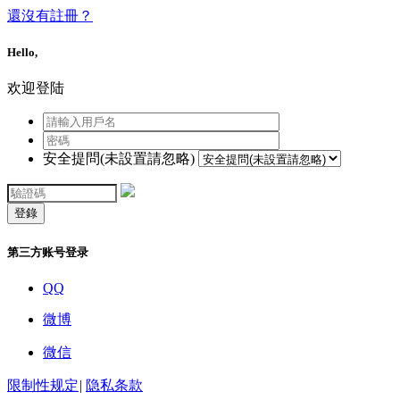
還沒有註冊？
Hello,
欢迎登陆
安全提問(未設置請忽略)
登錄
第三方账号登录
QQ
微博
微信
限制性规定
|
隐私条款