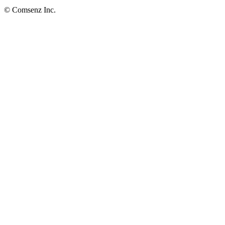
© Comsenz Inc.