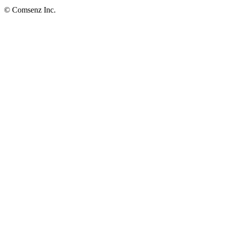
© Comsenz Inc.