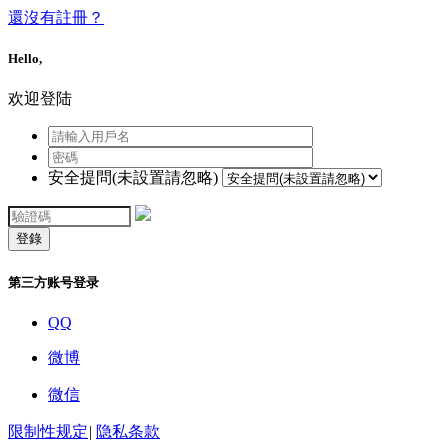
還沒有註冊？
Hello,
欢迎登陆
安全提問(未設置請忽略)
登錄
第三方账号登录
QQ
微博
微信
限制性规定
|
隐私条款