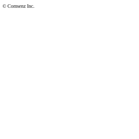
© Comsenz Inc.